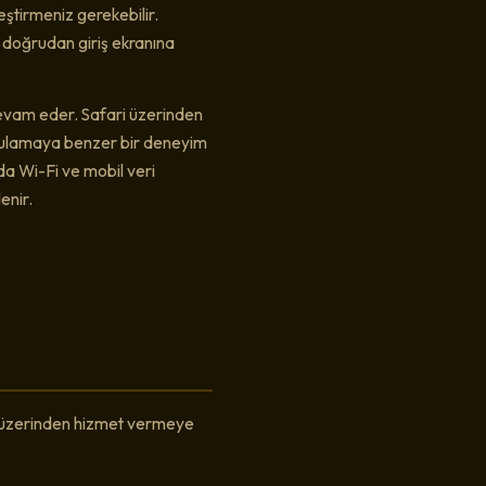
leştirmeniz gerekebilir.
doğrudan giriş ekranına
devam eder. Safari üzerinden
uygulamaya benzer bir deneyim
da Wi-Fi ve mobil veri
enir.
n üzerinden hizmet vermeye