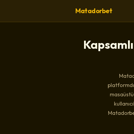
Matadorbet
Kapsaml
Matado
platformdur
masaüstü,
kullanıc
Matadorbet