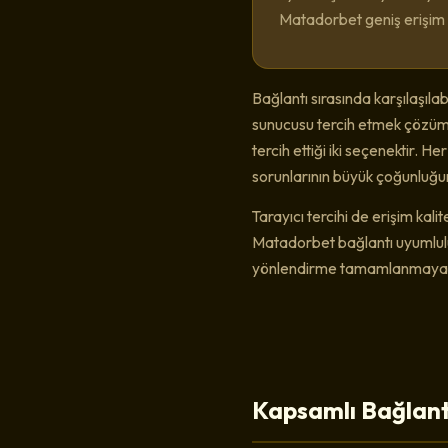
Matadorbet geniş erişim li
Bağlantı sırasında karşılaşıl
sunucusu tercih etmek çözüm o
tercih ettiği iki seçenektir. 
sorunlarının büyük çoğunluğun
Tarayıcı tercihi de erişim kal
Matadorbet bağlantı uyumluluğu
yönlendirme tamamlanmayabili
Kapsamlı Bağlantı