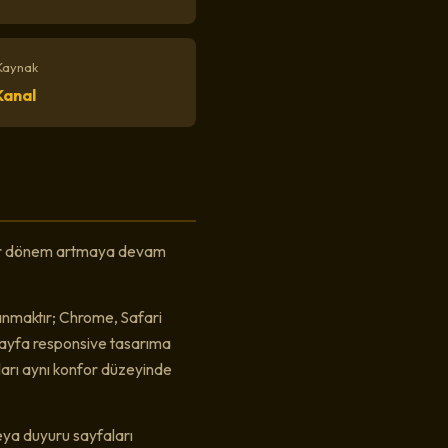
Kaynak
Kanal
n her dönem artmaya devam
ğlanmaktır; Chrome, Safari
 Sayfa responsive tasarıma
ları aynı konfor düzeyinde
eya duyuru sayfaları