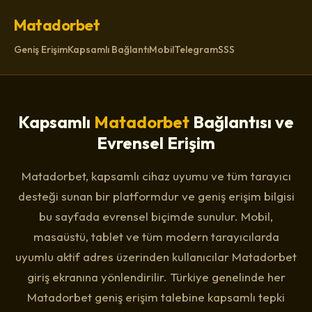
Matadorbet
Geniş Erişim
Kapsamlı Bağlantı
Mobil
Telegram
SSS
Kapsamlı
Matadorbet
Bağlantısı ve
Evrensel Erişim
Matadorbet, kapsamlı cihaz uyumu ve tüm tarayıcı
desteği sunan bir platformdur ve geniş erişim bilgisi
bu sayfada evrensel biçimde sunulur. Mobil,
masaüstü, tablet ve tüm modern tarayıcılarda
uyumlu aktif adres üzerinden kullanıcılar Matadorbet
giriş ekranına yönlendirilir. Türkiye genelinde her
Matadorbet geniş erişim talebine kapsamlı tepki