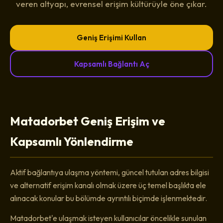
veren altyapı, evrensel erişim kültürüyle öne çıkar.
Geniş Erişimi Kullan
Kapsamlı Bağlantı Aç
Matadorbet Geniş Erişim ve
Kapsamlı Yönlendirme
Aktif bağlantıya ulaşma yöntemi, güncel tutulan adres bilgisi
ve alternatif erişim kanalı olmak üzere üç temel başlıkta ele
alınacak konular bu bölümde ayrıntılı biçimde işlenmektedir.
Matadorbet'e ulaşmak isteyen kullanıcılar öncelikle sunulan