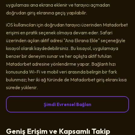
uygulaması ana ekrana eklenir ve tarayıcı açmadan
doğrudan giriş ekranına geçiş yapılabilir.
iOS kullanıcıları için doğrudan tarayıcı üzerinden Matadorbet
erişimi en pratik seçenek olmaya devam eder. Safari
üzerinden açılan aktif adresi "Ana Ekrana Ekle" seçeneğiyle
kısayol olarak kaydedebilirsiniz. Bu kısayol, uygulamaya
benzer bir deneyim sunar ve her açılışta aktif tutulan
Matadorbet adresine yönlendirme yapar. Bağlantı hızı
konusunda Wi-Fi ve mobil veri arasında belirgin bir fark
bulunmaz; her iki ağ türünde de Matadorbet giriş ekranı kısa
sürede yüklenir.
Şimdi Evrensel Bağlan
Geniş Erişim ve Kapsamlı Takip