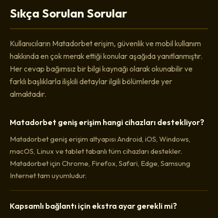
Sıkça Sorulan Sorular
Kullanıcıların Matadorbet erişim, güvenlik ve mobil kullanım
hakkında en çok merak ettiği konular aşağıda yanıtlanmıştır.
Her cevap bağımsız bir bilgi kaynağı olarak okunabilir ve
farklı başlıklarla ilişkili detaylar ilgili bölümlerde yer
almaktadır.
Matadorbet geniş erişim hangi cihazları destekliyor?
Matadorbet geniş erişim altyapısı Android, iOS, Windows,
macOS, Linux ve tablet tabanlı tüm cihazları destekler.
Matadorbet için Chrome, Firefox, Safari, Edge, Samsung
Internet tam uyumludur.
Kapsamlı bağlantı için ekstra ayar gerekli mi?