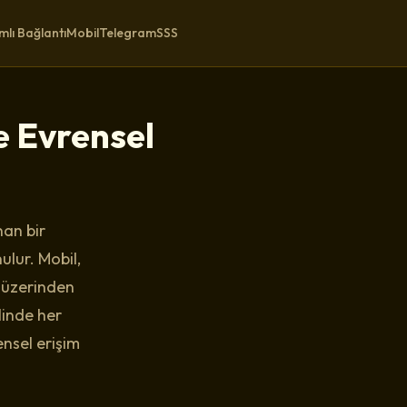
lı Bağlantı
Mobil
Telegram
SSS
e Evrensel
nan bir
ulur. Mobil,
 üzerinden
linde her
nsel erişim