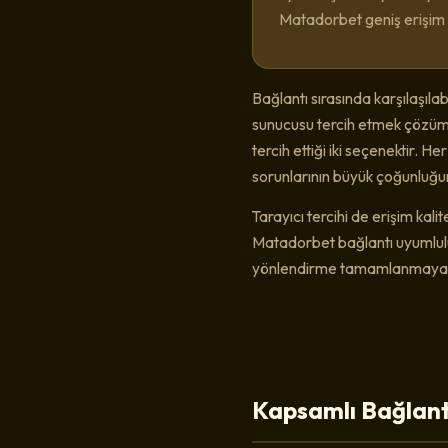
Matadorbet geniş erişim li
Bağlantı sırasında karşılaşıl
sunucusu tercih etmek çözüm o
tercih ettiği iki seçenektir. 
sorunlarının büyük çoğunluğun
Tarayıcı tercihi de erişim kal
Matadorbet bağlantı uyumluluğu
yönlendirme tamamlanmayabili
Kapsamlı Bağlantı