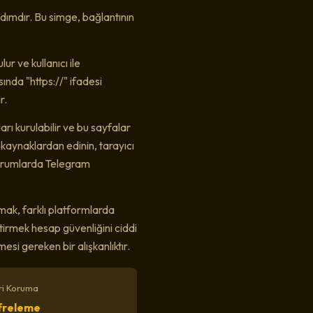
dımdır. Bu simge, bağlantının
ur ve kullanıcı ile
sında "https://" ifadesi
r.
ları kurulabilir ve bu sayfalar
 kaynaklardan edinin, tarayıcı
 durumlarda Telegram
nmak, farklı platformlarda
tirmek hesap güvenliğini ciddi
esi gereken bir alışkanlıktır.
ri Koruma
ifreleme