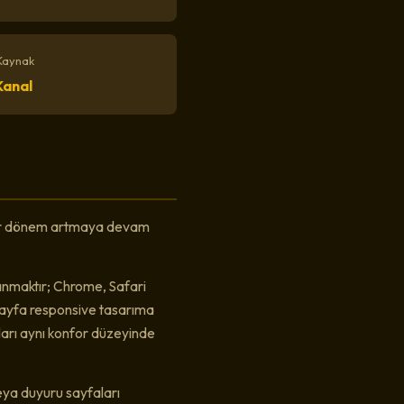
Kaynak
Kanal
n her dönem artmaya devam
ğlanmaktır; Chrome, Safari
 Sayfa responsive tasarıma
ları aynı konfor düzeyinde
eya duyuru sayfaları