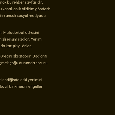
nak bu rehber sayfasıdır;
kanalı anlık bildirim gönderir
ilir; ancak sosyal medyada
eni Matadorbet adresini
zlı erişim sağlar. Yer imi
a karışıklığı önler.
ürecini aksatabilir. Bağlantı
 geçmek çoğu durumda sorunu
endiğinde eski yer imini
kayıt birikmesini engeller.