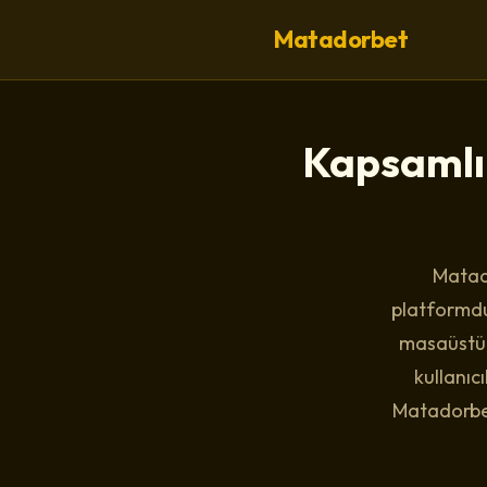
Matadorbet
Kapsaml
Matado
platformdur
masaüstü,
kullanıc
Matadorbet