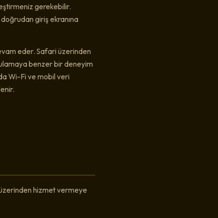
leştirmeniz gerekebilir.
doğrudan giriş ekranına
devam eder. Safari üzerinden
uygulamaya benzer bir deneyim
da Wi-Fi ve mobil veri
enir.
n üzerinden hizmet vermeye