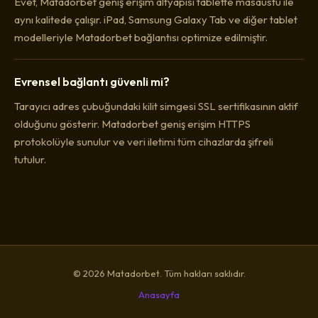
Evet, Matadorbet geniş erişim altyapısı tablette masaüstü ile
aynı kalitede çalışır. iPad, Samsung Galaxy Tab ve diğer tablet
modelleriyle Matadorbet bağlantısı optimize edilmiştir.
Evrensel bağlantı güvenli mi?
Tarayıcı adres çubuğundaki kilit simgesi SSL sertifikasının aktif
olduğunu gösterir. Matadorbet geniş erişim HTTPS
protokolüyle sunulur ve veri iletimi tüm cihazlarda şifreli
tutulur.
© 2026 Matadorbet. Tüm hakları saklıdır.
Anasayfa