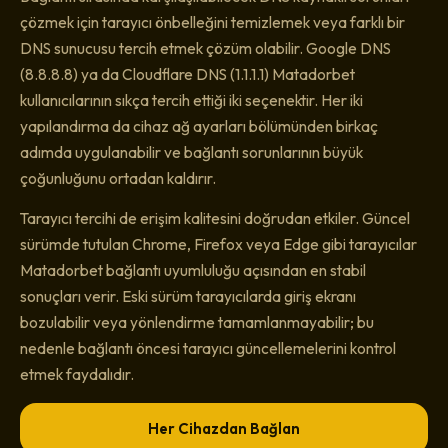
çözmek için tarayıcı önbelleğini temizlemek veya farklı bir
DNS sunucusu tercih etmek çözüm olabilir. Google DNS
(8.8.8.8) ya da Cloudflare DNS (1.1.1.1) Matadorbet
kullanıcılarının sıkça tercih ettiği iki seçenektir. Her iki
yapılandırma da cihaz ağ ayarları bölümünden birkaç
adımda uygulanabilir ve bağlantı sorunlarının büyük
çoğunluğunu ortadan kaldırır.
Tarayıcı tercihi de erişim kalitesini doğrudan etkiler. Güncel
sürümde tutulan Chrome, Firefox veya Edge gibi tarayıcılar
Matadorbet bağlantı uyumluluğu açısından en stabil
sonuçları verir. Eski sürüm tarayıcılarda giriş ekranı
bozulabilir veya yönlendirme tamamlanmayabilir; bu
nedenle bağlantı öncesi tarayıcı güncellemelerini kontrol
etmek faydalıdır.
Her Cihazdan Bağlan