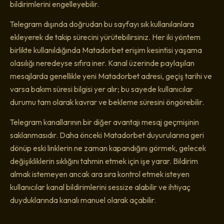
bildirimlerini engelleyebilir.
Telegram dışında doğrudan bu sayfayı sık kullanılanlara
ekleyerek de takip sürecini yürütebilirsiniz. Her iki yöntem
birlikte kullanıldığında Matadorbet erişim kesintisi yaşama
olasılığı neredeyse sıfıra iner. Kanal üzerinde paylaşılan
mesajlarda genellikle yeni Matadorbet adresi, geçiş tarihi ve
varsa bakım süresi bilgisi yer alır; bu sayede kullanıcılar
durumu tam olarak kavrar ve bekleme süresini öngörebilir.
Telegram kanallarının bir diğer avantajı mesaj geçmişinin
saklanmasıdır. Daha önceki Matadorbet duyurularına geri
dönüp eski linklerin ne zaman kapandığını görmek, gelecek
değişikliklerin sıklığını tahmin etmek için işe yarar. Bildirim
almak istemeyen ancak ara sıra kontrol etmek isteyen
kullanıcılar kanal bildirimlerini sessize alabilir ve ihtiyaç
duyduklarında kanalı manuel olarak açabilir.