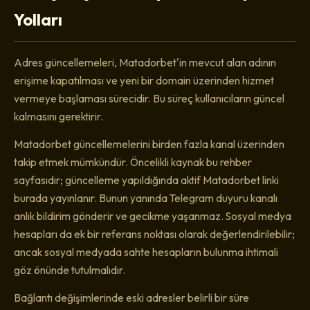
Yolları
Adres güncellemeleri, Matadorbet'in mevcut alan adının
erişime kapatılması ve yeni bir domain üzerinden hizmet
vermeye başlaması sürecidir. Bu süreç kullanıcıların güncel
kalmasını gerektirir.
Matadorbet güncellemelerini birden fazla kanal üzerinden
takip etmek mümkündür. Öncelikli kaynak bu rehber
sayfasıdır; güncelleme yapıldığında aktif Matadorbet linki
burada yayınlanır. Bunun yanında Telegram duyuru kanalı
anlık bildirim gönderir ve gecikme yaşanmaz. Sosyal medya
hesapları da ek bir referans noktası olarak değerlendirilebilir;
ancak sosyal medyada sahte hesapların bulunma ihtimali
göz önünde tutulmalıdır.
Bağlantı değişimlerinde eski adresler belirli bir süre