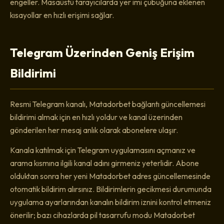
engeller. Masaüstü tarayıcılarda yer imi çubuğuna eklenen
kısayollar en hızlı erişimi sağlar.
Telegram Üzerinden Geniş Erişim
Bildirimi
Resmi Telegram kanalı, Matadorbet bağlantı güncellemesi
bildirimi almak için en hızlı yoldur ve kanal üzerinden
gönderilen her mesaj anlık olarak abonelere ulaşır.
Kanala katılmak için Telegram uygulamasını açmanız ve
arama kısmına ilgili kanal adını girmeniz yeterlidir. Abone
olduktan sonra her yeni Matadorbet adres güncellemesinde
otomatik bildirim alırsınız. Bildirimlerin gecikmesi durumunda
uygulama ayarlarından kanalın bildirim iznini kontrol etmeniz
önerilir; bazı cihazlarda pil tasarrufu modu Matadorbet