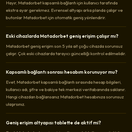
Hayır, Matadorbet kapsamlı bağlantı için kullanıcı tarafında
ekstra ayar gerekmez. Evrensel altyapı arka planda çalışır ve
butonlar Matadorbet için otomatik geniş yönlendirir.
Eski cihazlarda Matadorbet geniş erişim çalışır mı?
Matadorbet geniş erişim son 5 yıla ait çoğu cihazda sorunsuz
çalışır. Çok eski cihazlarda tarayıcı güncelliği kontrol edilmelidir.
Kapsamlı bağlantı sonrası hesabım korunuyor mu?
Evet, Matadorbet kapsamlı bağlantı sırasında hesap bilgileri,
kullanıcı adı, şifre ve bakiye tek merkezi veritabanında saklanır.
Hangi cihazdan bağlansanız Matadorbet hesabınıza sorunsuz
ulaşırsınız.
Geniş erişim altyapısı tablette de aktif mi?