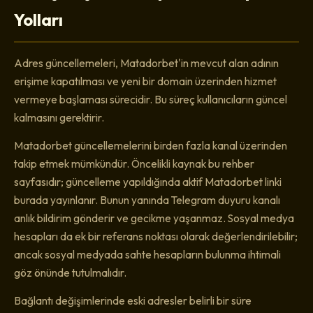
Yolları
Adres güncellemeleri, Matadorbet'in mevcut alan adının
erişime kapatılması ve yeni bir domain üzerinden hizmet
vermeye başlaması sürecidir. Bu süreç kullanıcıların güncel
kalmasını gerektirir.
Matadorbet güncellemelerini birden fazla kanal üzerinden
takip etmek mümkündür. Öncelikli kaynak bu rehber
sayfasıdır; güncelleme yapıldığında aktif Matadorbet linki
burada yayınlanır. Bunun yanında Telegram duyuru kanalı
anlık bildirim gönderir ve gecikme yaşanmaz. Sosyal medya
hesapları da ek bir referans noktası olarak değerlendirilebilir;
ancak sosyal medyada sahte hesapların bulunma ihtimali
göz önünde tutulmalıdır.
Bağlantı değişimlerinde eski adresler belirli bir süre