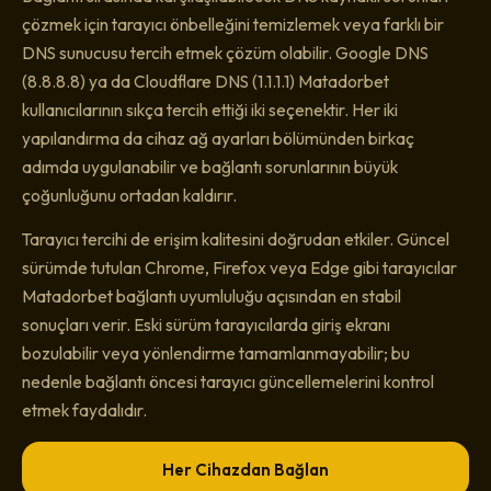
çözmek için tarayıcı önbelleğini temizlemek veya farklı bir
DNS sunucusu tercih etmek çözüm olabilir. Google DNS
(8.8.8.8) ya da Cloudflare DNS (1.1.1.1) Matadorbet
kullanıcılarının sıkça tercih ettiği iki seçenektir. Her iki
yapılandırma da cihaz ağ ayarları bölümünden birkaç
adımda uygulanabilir ve bağlantı sorunlarının büyük
çoğunluğunu ortadan kaldırır.
Tarayıcı tercihi de erişim kalitesini doğrudan etkiler. Güncel
sürümde tutulan Chrome, Firefox veya Edge gibi tarayıcılar
Matadorbet bağlantı uyumluluğu açısından en stabil
sonuçları verir. Eski sürüm tarayıcılarda giriş ekranı
bozulabilir veya yönlendirme tamamlanmayabilir; bu
nedenle bağlantı öncesi tarayıcı güncellemelerini kontrol
etmek faydalıdır.
Her Cihazdan Bağlan