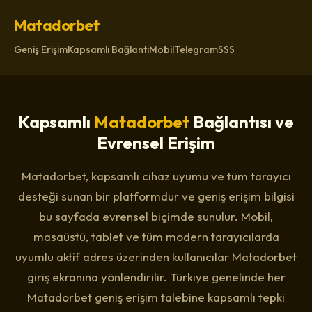
Matadorbet
Geniş Erişim
Kapsamlı Bağlantı
Mobil
Telegram
SSS
Kapsamlı
Matadorbet
Bağlantısı ve
Evrensel Erişim
Matadorbet, kapsamlı cihaz uyumu ve tüm tarayıcı
desteği sunan bir platformdur ve geniş erişim bilgisi
bu sayfada evrensel biçimde sunulur. Mobil,
masaüstü, tablet ve tüm modern tarayıcılarda
uyumlu aktif adres üzerinden kullanıcılar Matadorbet
giriş ekranına yönlendirilir. Türkiye genelinde her
Matadorbet geniş erişim talebine kapsamlı tepki