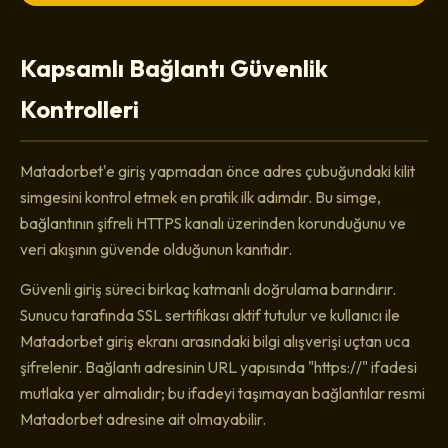
Kapsamlı Bağlantı Güvenlik
Kontrolleri
Matadorbet'e giriş yapmadan önce adres çubuğundaki kilit
simgesini kontrol etmek en pratik ilk adımdır. Bu simge,
bağlantının şifreli HTTPS kanalı üzerinden korunduğunu ve
veri akışının güvende olduğunun kanıtıdır.
Güvenli giriş süreci birkaç katmanlı doğrulama barındırır.
Sunucu tarafında SSL sertifikası aktif tutulur ve kullanıcı ile
Matadorbet giriş ekranı arasındaki bilgi alışverişi uçtan uca
şifrelenir. Bağlantı adresinin URL yapısında "https://" ifadesi
mutlaka yer almalıdır; bu ifadeyi taşımayan bağlantılar resmi
Matadorbet adresine ait olmayabilir.