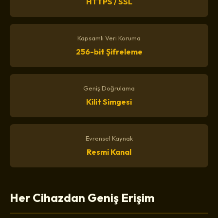
HTTPS / SSL
Kapsamlı Veri Koruma
256-bit Şifreleme
Geniş Doğrulama
Kilit Simgesi
Evrensel Kaynak
Resmi Kanal
Her Cihazdan Geniş Erişim