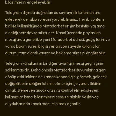
bildirimlerini engelleyebilir.
Telegram dışında doğrudan bu sayfayı sık kullanılanlara
ekleyerek de takip sürecini yürütebilirsiniz. Her iki yöntem
birlikte kullanıldığında Matadorbet erişim kesintisi yaşama
olasılığı neredeyse sıfıra iner. Kanal üzerinde paylaşılan
mesajlarda genellikle yeni Matadorbet adresi, geçiş tarihi ve
varsa bakım süresi bilgisi yer alır; bu sayede kullanıcılar
durumu tam olarak kavrar ve bekleme süresini öngörebilir.
Telegram kanallarının bir diğer avantajı mesaj geçmişinin
saklanmasıdır. Daha önceki Matadorbet duyurularına geri
dönüp eski linklerin ne zaman kapandığını görmek, gelecek
değişikliklerin sıklığını tahmin etmek için işe yarar. Bildirim
almak istemeyen ancak ara sıra kontrol etmek isteyen
kullanıcılar kanal bildirimlerini sessize alabilir ve ihtiyaç
duyduklarında kanalı manuel olarak açabilir.