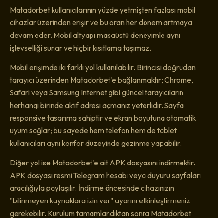
Matadorbet kullanıcılarının yüzde yetmişten fazlası mobil
cihazlar üzerinden erişir ve bu oran her dönem artmaya
devam eder. Mobil altyapı masaüstü deneyimle aynı
işlevselliği sunar ve hiçbir kısıtlama taşımaz.
Mobil erişimde iki farklı yol kullanılabilir. Birincisi doğrudan
tarayıcı üzerinden Matadorbet'e bağlanmaktır; Chrome,
Safari veya Samsung Internet gibi güncel tarayıcıların
herhangi birinde aktif adresi açmanız yeterlidir. Sayfa
responsive tasarıma sahiptir ve ekran boyutuna otomatik
uyum sağlar; bu sayede hem telefon hem de tablet
kullanıcıları aynı konfor düzeyinde gezinme yapabilir.
Diğer yol ise Matadorbet'e ait APK dosyasını indirmektir.
APK dosyası resmi Telegram hesabı veya duyuru sayfaları
aracılığıyla paylaşılır. İndirme öncesinde cihazınızın
"bilinmeyen kaynaklara izin ver" ayarını etkinleştirmeniz
gerekebilir. Kurulum tamamlandıktan sonra Matadorbet