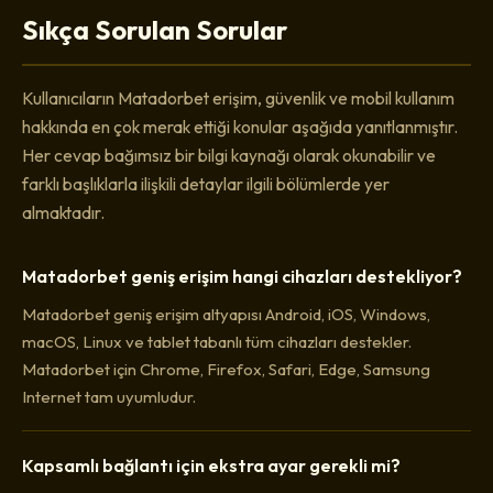
Sıkça Sorulan Sorular
Kullanıcıların Matadorbet erişim, güvenlik ve mobil kullanım
hakkında en çok merak ettiği konular aşağıda yanıtlanmıştır.
Her cevap bağımsız bir bilgi kaynağı olarak okunabilir ve
farklı başlıklarla ilişkili detaylar ilgili bölümlerde yer
almaktadır.
Matadorbet geniş erişim hangi cihazları destekliyor?
Matadorbet geniş erişim altyapısı Android, iOS, Windows,
macOS, Linux ve tablet tabanlı tüm cihazları destekler.
Matadorbet için Chrome, Firefox, Safari, Edge, Samsung
Internet tam uyumludur.
Kapsamlı bağlantı için ekstra ayar gerekli mi?