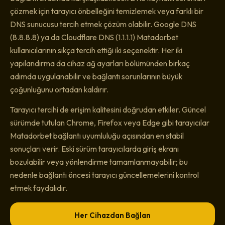
çözmek için tarayıcı önbelleğini temizlemek veya farklı bir
DNS sunucusu tercih etmek çözüm olabilir. Google DNS
(8.8.8.8) ya da Cloudflare DNS (1.1.1.1) Matadorbet
kullanıcılarının sıkça tercih ettiği iki seçenektir. Her iki
yapılandırma da cihaz ağ ayarları bölümünden birkaç
adımda uygulanabilir ve bağlantı sorunlarının büyük
çoğunluğunu ortadan kaldırır.
Tarayıcı tercihi de erişim kalitesini doğrudan etkiler. Güncel
sürümde tutulan Chrome, Firefox veya Edge gibi tarayıcılar
Matadorbet bağlantı uyumluluğu açısından en stabil
sonuçları verir. Eski sürüm tarayıcılarda giriş ekranı
bozulabilir veya yönlendirme tamamlanmayabilir; bu
nedenle bağlantı öncesi tarayıcı güncellemelerini kontrol
etmek faydalıdır.
Her Cihazdan Bağlan