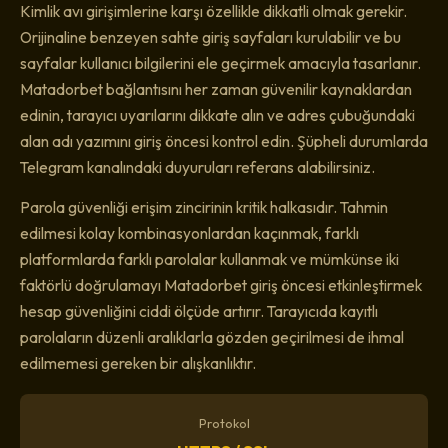
Kimlik avı girişimlerine karşı özellikle dikkatli olmak gerekir.
Orijinaline benzeyen sahte giriş sayfaları kurulabilir ve bu
sayfalar kullanıcı bilgilerini ele geçirmek amacıyla tasarlanır.
Matadorbet bağlantısını her zaman güvenilir kaynaklardan
edinin, tarayıcı uyarılarını dikkate alın ve adres çubuğundaki
alan adı yazımını giriş öncesi kontrol edin. Şüpheli durumlarda
Telegram kanalındaki duyuruları referans alabilirsiniz.
Parola güvenliği erişim zincirinin kritik halkasıdır. Tahmin
edilmesi kolay kombinasyonlardan kaçınmak, farklı
platformlarda farklı parolalar kullanmak ve mümkünse iki
faktörlü doğrulamayı Matadorbet giriş öncesi etkinleştirmek
hesap güvenliğini ciddi ölçüde artırır. Tarayıcıda kayıtlı
parolaların düzenli aralıklarla gözden geçirilmesi de ihmal
edilmemesi gereken bir alışkanlıktır.
Protokol