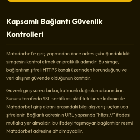
Kapsamlı Bağlantı Güvenlik
Kontrolleri
Matadorbet'e giriş yapmadan önce adres çubuğundaki kilit
simgesini kontrol etmek en pratik ilk adımdır. Bu simge,
bağlantının şifreli HTTPS kanalı üzerinden korunduğunu ve
veri akışının güvende olduğunun kanıtıdır.
Güvenli giriş süreci birkaç katmanlı doğrulama barındırır.
Sunucu tarafında SSL sertifikası aktif tutulur ve kullanıcı ile
Matadorbet giriş ekranı arasındaki bilgi alışverişi uçtan uca
şifrelenir. Bağlantı adresinin URL yapısında "https://" ifadesi
mutlaka yer almalıdır; bu ifadeyi taşımayan bağlantılar resmi
Matadorbet adresine ait olmayabilir.