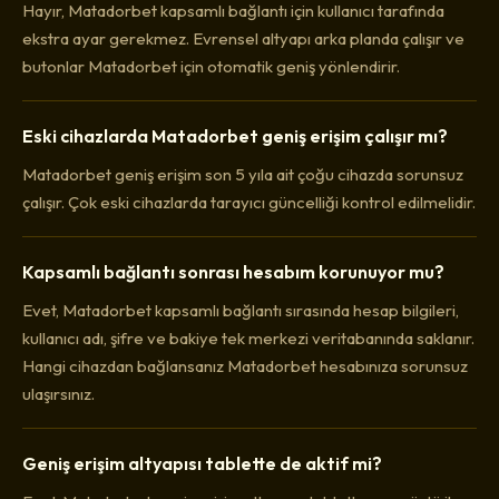
Hayır, Matadorbet kapsamlı bağlantı için kullanıcı tarafında
ekstra ayar gerekmez. Evrensel altyapı arka planda çalışır ve
butonlar Matadorbet için otomatik geniş yönlendirir.
Eski cihazlarda Matadorbet geniş erişim çalışır mı?
Matadorbet geniş erişim son 5 yıla ait çoğu cihazda sorunsuz
çalışır. Çok eski cihazlarda tarayıcı güncelliği kontrol edilmelidir.
Kapsamlı bağlantı sonrası hesabım korunuyor mu?
Evet, Matadorbet kapsamlı bağlantı sırasında hesap bilgileri,
kullanıcı adı, şifre ve bakiye tek merkezi veritabanında saklanır.
Hangi cihazdan bağlansanız Matadorbet hesabınıza sorunsuz
ulaşırsınız.
Geniş erişim altyapısı tablette de aktif mi?