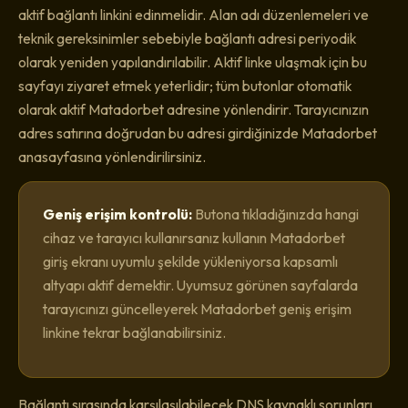
aktif bağlantı linkini edinmelidir. Alan adı düzenlemeleri ve
teknik gereksinimler sebebiyle bağlantı adresi periyodik
olarak yeniden yapılandırılabilir. Aktif linke ulaşmak için bu
sayfayı ziyaret etmek yeterlidir; tüm butonlar otomatik
olarak aktif Matadorbet adresine yönlendirir. Tarayıcınızın
adres satırına doğrudan bu adresi girdiğinizde Matadorbet
anasayfasına yönlendirilirsiniz.
Geniş erişim kontrolü:
Butona tıkladığınızda hangi
cihaz ve tarayıcı kullanırsanız kullanın Matadorbet
giriş ekranı uyumlu şekilde yükleniyorsa kapsamlı
altyapı aktif demektir. Uyumsuz görünen sayfalarda
tarayıcınızı güncelleyerek Matadorbet geniş erişim
linkine tekrar bağlanabilirsiniz.
Bağlantı sırasında karşılaşılabilecek DNS kaynaklı sorunları