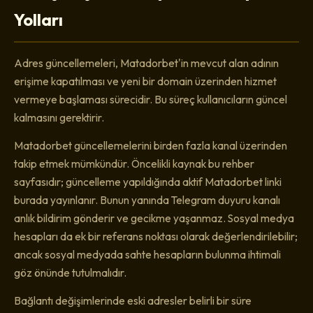
Yolları
Adres güncellemeleri, Matadorbet'in mevcut alan adının
erişime kapatılması ve yeni bir domain üzerinden hizmet
vermeye başlaması sürecidir. Bu süreç kullanıcıların güncel
kalmasını gerektirir.
Matadorbet güncellemelerini birden fazla kanal üzerinden
takip etmek mümkündür. Öncelikli kaynak bu rehber
sayfasıdır; güncelleme yapıldığında aktif Matadorbet linki
burada yayınlanır. Bunun yanında Telegram duyuru kanalı
anlık bildirim gönderir ve gecikme yaşanmaz. Sosyal medya
hesapları da ek bir referans noktası olarak değerlendirilebilir;
ancak sosyal medyada sahte hesapların bulunma ihtimali
göz önünde tutulmalıdır.
Bağlantı değişimlerinde eski adresler belirli bir süre