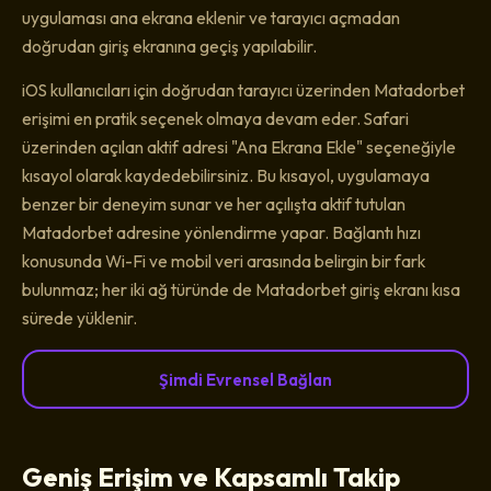
uygulaması ana ekrana eklenir ve tarayıcı açmadan
doğrudan giriş ekranına geçiş yapılabilir.
iOS kullanıcıları için doğrudan tarayıcı üzerinden Matadorbet
erişimi en pratik seçenek olmaya devam eder. Safari
üzerinden açılan aktif adresi "Ana Ekrana Ekle" seçeneğiyle
kısayol olarak kaydedebilirsiniz. Bu kısayol, uygulamaya
benzer bir deneyim sunar ve her açılışta aktif tutulan
Matadorbet adresine yönlendirme yapar. Bağlantı hızı
konusunda Wi-Fi ve mobil veri arasında belirgin bir fark
bulunmaz; her iki ağ türünde de Matadorbet giriş ekranı kısa
sürede yüklenir.
Şimdi Evrensel Bağlan
Geniş Erişim ve Kapsamlı Takip