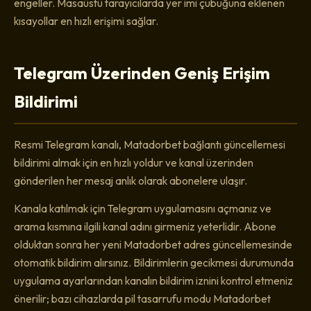
engeller. Masaüstü tarayıcılarda yer imi çubuğuna eklenen
kısayollar en hızlı erişimi sağlar.
Telegram Üzerinden Geniş Erişim
Bildirimi
Resmi Telegram kanalı, Matadorbet bağlantı güncellemesi
bildirimi almak için en hızlı yoldur ve kanal üzerinden
gönderilen her mesaj anlık olarak abonelere ulaşır.
Kanala katılmak için Telegram uygulamasını açmanız ve
arama kısmına ilgili kanal adını girmeniz yeterlidir. Abone
olduktan sonra her yeni Matadorbet adres güncellemesinde
otomatik bildirim alırsınız. Bildirimlerin gecikmesi durumunda
uygulama ayarlarından kanalın bildirim iznini kontrol etmeniz
önerilir; bazı cihazlarda pil tasarrufu modu Matadorbet