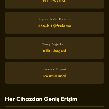
HTTPS / SSL
Kapsamlı Veri Koruma
256-bit Şifreleme
Geniş Doğrulama
Kilit Simgesi
Evrensel Kaynak
Resmi Kanal
Her Cihazdan Geniş Erişim