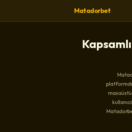
Matadorbet
Kapsaml
Matado
platformdur
masaüstü,
kullanıc
Matadorbet