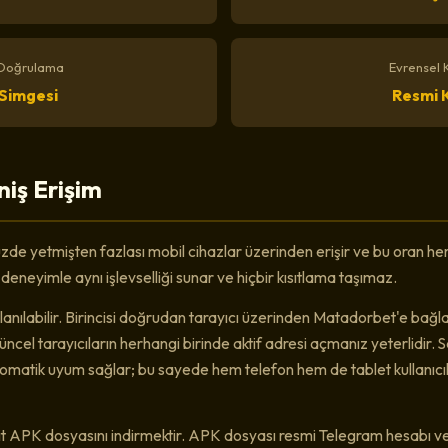
Doğrulama
Evrensel 
 Simgesi
Resmi 
iş Erişim
yüzde yetmişten fazlası mobil cihazlar üzerinden erişir ve bu ora
eneyimle aynı işlevselliği sunar ve hiçbir kısıtlama taşımaz.
kullanılabilir. Birincisi doğrudan tarayıcı üzerinden Matadorbet'e ba
ncel tarayıcıların herhangi birinde aktif adresi açmanız yeterlidir.
tomatik uyum sağlar; bu sayede hem telefon hem de tablet kullanıcı
it APK dosyasını indirmektir. APK dosyası resmi Telegram hesabı v