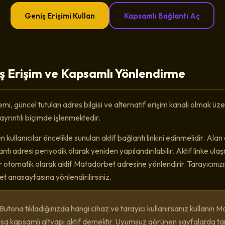
Geniş Erişimi Kullan
Kapsamlı Bağlantı Aç
 Erişim ve Kapsamlı Yönlendirme
i, güncel tutulan adres bilgisi ve alternatif erişim kanalı olmak üze
yrıntılı biçimde işlenmektedir.
ullanıcılar öncelikle sunulan aktif bağlantı linkini edinmelidir. Ala
tı adresi periyodik olarak yeniden yapılandırılabilir. Aktif linke ula
r otomatik olarak aktif Matadorbet adresine yönlendirir. Tarayıcınız
t anasayfasına yönlendirilirsiniz.
Butona tıkladığınızda hangi cihaz ve tarayıcı kullanırsanız kullanın M
rsa kapsamlı altyapı aktif demektir. Uyumsuz görünen sayfalarda tar