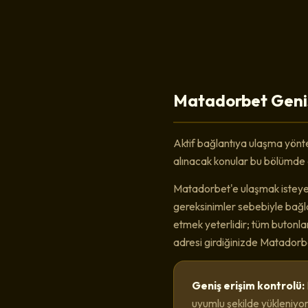
Matadorbet Geniş
Aktif bağlantıya ulaşma yöntem
alınacak konular bu bölümde a
Matadorbet'e ulaşmak isteyen k
gereksinimler sebebiyle bağlan
etmek yeterlidir; tüm butonla
adresi girdiğinizde Matadorbe
Geniş erişim kontrolü:
uyumlu şekilde yükleniyo