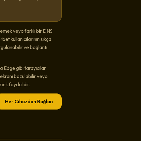
zlemek veya farklı bir DNS
et kullanıcılarının sıkça
ygulanabilir ve bağlantı
a Edge gibi tarayıcılar
 ekranı bozulabilir veya
mek faydalıdır.
Her Cihazdan Bağlan