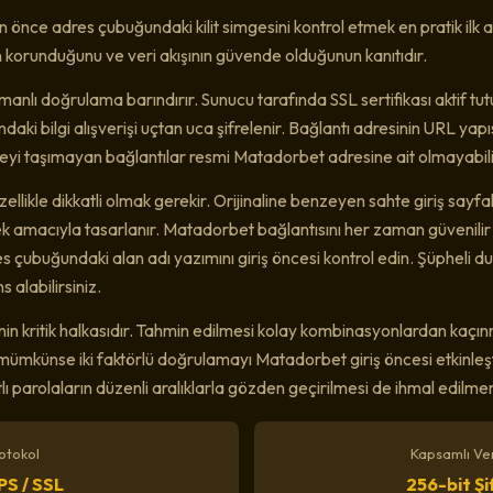
nce adres çubuğundaki kilit simgesini kontrol etmek en pratik ilk a
n korunduğunu ve veri akışının güvende olduğunun kanıtıdır.
manlı doğrulama barındırır. Sunucu tarafında SSL sertifikası aktif tutul
aki bilgi alışverişi uçtan uca şifrelenir. Bağlantı adresinin URL yapı
deyi taşımayan bağlantılar resmi Matadorbet adresine ait olmayabili
özellikle dikkatli olmak gerekir. Orijinaline benzeyen sahte giriş sayfa
rmek amacıyla tasarlanır. Matadorbet bağlantısını her zaman güvenilir
dres çubuğundaki alan adı yazımını giriş öncesi kontrol edin. Şüpheli
 alabilirsiniz.
inin kritik halkasıdır. Tahmin edilmesi kolay kombinasyonlardan kaçı
 mümkünse iki faktörlü doğrulamayı Matadorbet giriş öncesi etkinleş
tlı parolaların düzenli aralıklarla gözden geçirilmesi de ihmal edilmem
otokol
Kapsamlı Ve
S / SSL
256-bit Ş