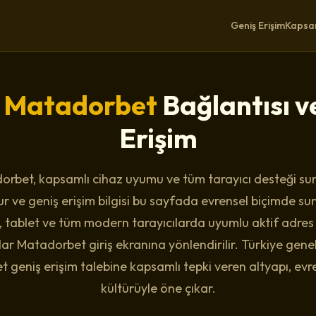
Geniş Erişim
Kapsam
ı
Matadorbet
Bağlantısı v
Erişim
rbet, kapsamlı cihaz uyumu ve tüm tarayıcı desteği su
 ve geniş erişim bilgisi bu sayfada evrensel biçimde sun
 tablet ve tüm modern tarayıcılarda uyumlu aktif adres
ılar Matadorbet giriş ekranına yönlendirilir. Türkiye gene
 geniş erişim talebine kapsamlı tepki veren altyapı, evre
kültürüyle öne çıkar.