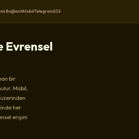
lı Bağlantı
Mobil
Telegram
SSS
e Evrensel
nan bir
ulur. Mobil,
 üzerinden
linde her
nsel erişim