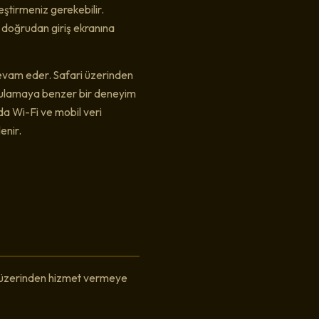
leştirmeniz gerekebilir.
doğrudan giriş ekranına
devam eder. Safari üzerinden
uygulamaya benzer bir deneyim
da Wi-Fi ve mobil veri
enir.
n üzerinden hizmet vermeye