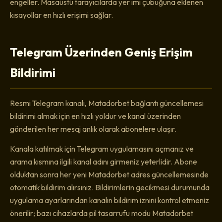
engeller. Masaüstü tarayıcılarda yer imi çubuğuna eklenen
kısayollar en hızlı erişimi sağlar.
Telegram Üzerinden Geniş Erişim
Bildirimi
Resmi Telegram kanalı, Matadorbet bağlantı güncellemesi
bildirimi almak için en hızlı yoldur ve kanal üzerinden
gönderilen her mesaj anlık olarak abonelere ulaşır.
Kanala katılmak için Telegram uygulamasını açmanız ve
arama kısmına ilgili kanal adını girmeniz yeterlidir. Abone
olduktan sonra her yeni Matadorbet adres güncellemesinde
otomatik bildirim alırsınız. Bildirimlerin gecikmesi durumunda
uygulama ayarlarından kanalın bildirim iznini kontrol etmeniz
önerilir; bazı cihazlarda pil tasarrufu modu Matadorbet