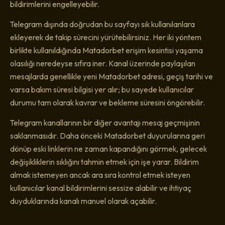
bildirimlerini engelleyebilir.
Telegram dışında doğrudan bu sayfayı sık kullanılanlara
ekleyerek de takip sürecini yürütebilirsiniz. Her iki yöntem
birlikte kullanıldığında Matadorbet erişim kesintisi yaşama
olasılığı neredeyse sıfıra iner. Kanal üzerinde paylaşılan
mesajlarda genellikle yeni Matadorbet adresi, geçiş tarihi ve
varsa bakım süresi bilgisi yer alır; bu sayede kullanıcılar
durumu tam olarak kavrar ve bekleme süresini öngörebilir.
Telegram kanallarının bir diğer avantajı mesaj geçmişinin
saklanmasıdır. Daha önceki Matadorbet duyurularına geri
dönüp eski linklerin ne zaman kapandığını görmek, gelecek
değişikliklerin sıklığını tahmin etmek için işe yarar. Bildirim
almak istemeyen ancak ara sıra kontrol etmek isteyen
kullanıcılar kanal bildirimlerini sessize alabilir ve ihtiyaç
duyduklarında kanalı manuel olarak açabilir.