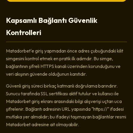
Kapsamlı Bağlantı Güvenlik
Kontrolleri
Matadorbet'e giriş yapmadan önce adres çubuğundaki kilit
simgesini kontrol etmek en pratik ilk adımdır. Bu simge,
bağlantının şifreli HTTPS kanalı üzerinden korunduğunu ve
veri akışının güvende olduğunun kanıtıdır.
Güvenli giriş süreci birkaç katmanlı doğrulama barındırır.
Sunucu tarafında SSL sertifikası aktif tutulur ve kullanıcı ile
Matadorbet giriş ekranı arasındaki bilgi alışverişi uçtan uca
şifrelenir. Bağlantı adresinin URL yapısında "https://" ifadesi
mutlaka yer almalıdır; bu ifadeyi taşımayan bağlantılar resmi
Matadorbet adresine ait olmayabilir.