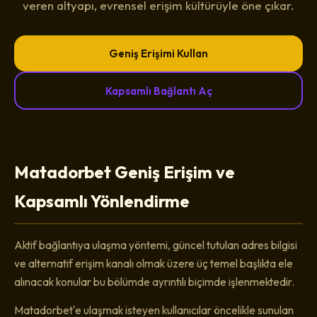
veren altyapı, evrensel erişim kültürüyle öne çıkar.
Geniş Erişimi Kullan
Kapsamlı Bağlantı Aç
Matadorbet Geniş Erişim ve
Kapsamlı Yönlendirme
Aktif bağlantıya ulaşma yöntemi, güncel tutulan adres bilgisi
ve alternatif erişim kanalı olmak üzere üç temel başlıkta ele
alınacak konular bu bölümde ayrıntılı biçimde işlenmektedir.
Matadorbet'e ulaşmak isteyen kullanıcılar öncelikle sunulan