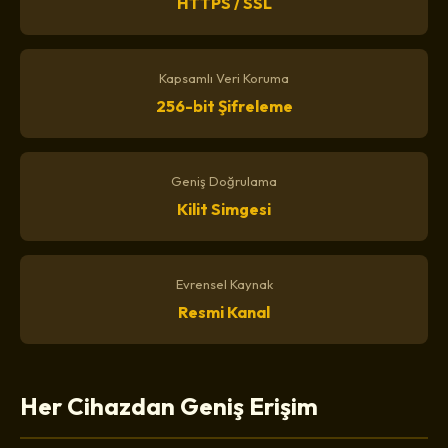
HTTPS / SSL
Kapsamlı Veri Koruma
256-bit Şifreleme
Geniş Doğrulama
Kilit Simgesi
Evrensel Kaynak
Resmi Kanal
Her Cihazdan Geniş Erişim