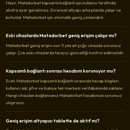
Hayır, Matadorbet kapsamlı bağlantı için kullanıcı tarafında
ekstra ayar gerekmez. Evrensel altyapı arka planda çalışır ve
butonlar Matadorbet için otomatik geniş yönlendirir.
Eski cihazlarda Matadorbet geniş erişim çalışır mı?
Matadorbet geniş erişim son 5 yıla ait çoğu cihazda sorunsuz
çalışır. Çok eski cihazlarda tarayıcı güncelliği kontrol edilmelidir.
Kapsamlı bağlantı sonrası hesabım korunuyor mu?
Evet, Matadorbet kapsamlı bağlantı sırasında hesap bilgileri,
kullanıcı adı, şifre ve bakiye tek merkezi veritabanında saklanır.
Hangi cihazdan bağlansanız Matadorbet hesabınıza sorunsuz
ulaşırsınız.
Geniş erişim altyapısı tablette de aktif mi?