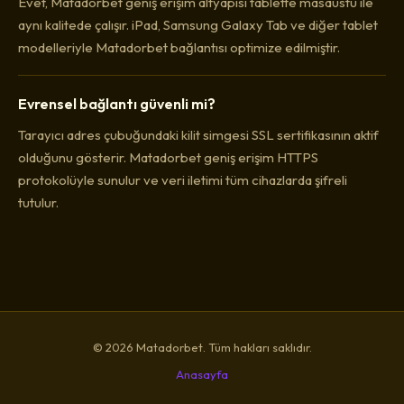
Evet, Matadorbet geniş erişim altyapısı tablette masaüstü ile
aynı kalitede çalışır. iPad, Samsung Galaxy Tab ve diğer tablet
modelleriyle Matadorbet bağlantısı optimize edilmiştir.
Evrensel bağlantı güvenli mi?
Tarayıcı adres çubuğundaki kilit simgesi SSL sertifikasının aktif
olduğunu gösterir. Matadorbet geniş erişim HTTPS
protokolüyle sunulur ve veri iletimi tüm cihazlarda şifreli
tutulur.
© 2026 Matadorbet. Tüm hakları saklıdır.
Anasayfa