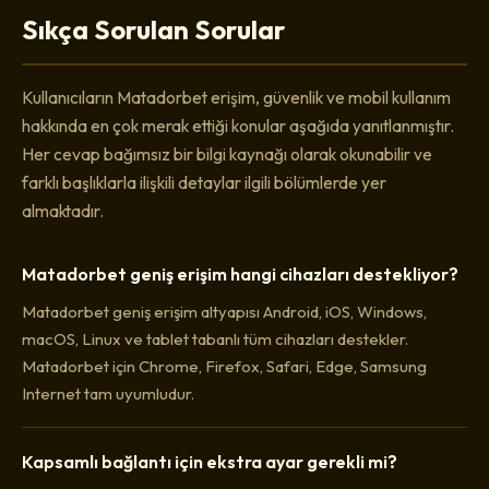
Sıkça Sorulan Sorular
Kullanıcıların Matadorbet erişim, güvenlik ve mobil kullanım
hakkında en çok merak ettiği konular aşağıda yanıtlanmıştır.
Her cevap bağımsız bir bilgi kaynağı olarak okunabilir ve
farklı başlıklarla ilişkili detaylar ilgili bölümlerde yer
almaktadır.
Matadorbet geniş erişim hangi cihazları destekliyor?
Matadorbet geniş erişim altyapısı Android, iOS, Windows,
macOS, Linux ve tablet tabanlı tüm cihazları destekler.
Matadorbet için Chrome, Firefox, Safari, Edge, Samsung
Internet tam uyumludur.
Kapsamlı bağlantı için ekstra ayar gerekli mi?