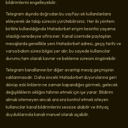
bildirimlerini engelleyebilir.
Telegram dışında doğrudan bu sayfayı sık kullanılanlara
ekleyerek de takip sürecini yürütebilirsiniz. Her iki yöntem
birlikte kullanıldığında Matadorbet erişim kesintisi yaşama
olasılığı neredeyse sıfıra iner. Kanal üzerinde paylaşılan
mesajlarda genellikle yeni Matadorbet adresi, geçiş tarihi ve
varsa bakım süresi bilgisi yer alır; bu sayede kullanıcılar
durumu tam olarak kavrar ve bekleme süresini öngörebilir.
Telegram kanallarının bir diğer avantajı mesaj geçmişinin
saklanmasıdır. Daha önceki Matadorbet duyurularına geri
dönüp eski linklerin ne zaman kapandığını görmek, gelecek
değişikliklerin sıklığını tahmin etmek için işe yarar. Bildirim
almak istemeyen ancak ara sıra kontrol etmek isteyen
kullanıcılar kanal bildirimlerini sessize alabilir ve ihtiyaç
duyduklarında kanalı manuel olarak açabilir.