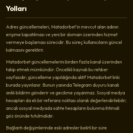
Yolları
Adres güncellemeleri, Matadorbet'in mevcut alan adının
erişime kapatılması ve yeni bir domain üzerinden hizmet
vermeye başlaması sürecidir. Bu süreç kullanıcıların güncel
kalmasını gerektirir.
Matadorbet güncellemelerini birden fazla kanal üzerinden
takip etmek mümkündür. Öncelikli kaynak bu rehber
sayfasıdır; güncelleme yapıldığında aktif Matadorbet linki
burada yayınlanır. Bunun yanında Telegram duyuru kanalı
anlık bildirim gönderir ve gecikme yaşanmaz. Sosyal medya
hesapları da ek bir referans noktası olarak değerlendirilebilir;
ancak sosyal medyada sahte hesapların bulunma ihtimali
göz önünde tutulmalıdır.
Bağlantı değişimlerinde eski adresler belirli bir süre