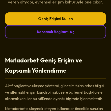
veren altyapı, evrensel erişim kültürüyle öne çıkar.
Geniş Erişimi Kullan
Kapsamlı Bağlantı Aç
Matadorbet Geniş Erişim ve
Kapsamlı Yönlendirme
Aktif bağlantıya ulaşma yöntemi, güncel tutulan adres bilgisi
ve alternatif erişim kanalı olmak üzere üç temel başlıkta ele
alınacak konular bu bölümde ayrıntılı biçimde işlenmektedir.
Matadorbet'e ulaşmak isteyen kullanıcılar öncelikle sunulan