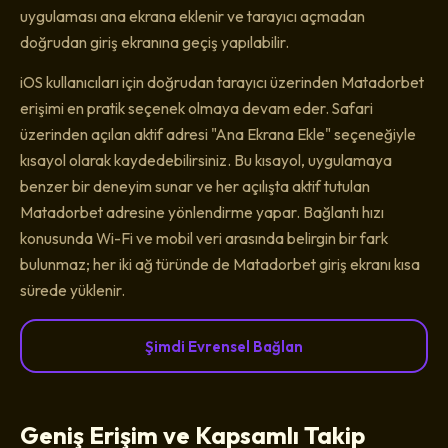
uygulaması ana ekrana eklenir ve tarayıcı açmadan
doğrudan giriş ekranına geçiş yapılabilir.
iOS kullanıcıları için doğrudan tarayıcı üzerinden Matadorbet
erişimi en pratik seçenek olmaya devam eder. Safari
üzerinden açılan aktif adresi "Ana Ekrana Ekle" seçeneğiyle
kısayol olarak kaydedebilirsiniz. Bu kısayol, uygulamaya
benzer bir deneyim sunar ve her açılışta aktif tutulan
Matadorbet adresine yönlendirme yapar. Bağlantı hızı
konusunda Wi-Fi ve mobil veri arasında belirgin bir fark
bulunmaz; her iki ağ türünde de Matadorbet giriş ekranı kısa
sürede yüklenir.
Şimdi Evrensel Bağlan
Geniş Erişim ve Kapsamlı Takip