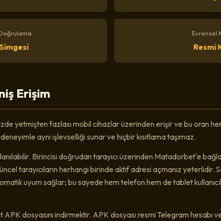
Doğrulama
Evrensel 
 Simgesi
Resmi 
iş Erişim
yüzde yetmişten fazlası mobil cihazlar üzerinden erişir ve bu ora
eneyimle aynı işlevselliği sunar ve hiçbir kısıtlama taşımaz.
kullanılabilir. Birincisi doğrudan tarayıcı üzerinden Matadorbet'e ba
ncel tarayıcıların herhangi birinde aktif adresi açmanız yeterlidir.
tomatik uyum sağlar; bu sayede hem telefon hem de tablet kullanıcı
it APK dosyasını indirmektir. APK dosyası resmi Telegram hesabı v