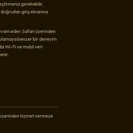
leştirmeniz gerekebilir.
doğrudan giriş ekranına
devam eder. Safari üzerinden
uygulamaya benzer bir deneyim
da Wi-Fi ve mobil veri
enir.
n üzerinden hizmet vermeye