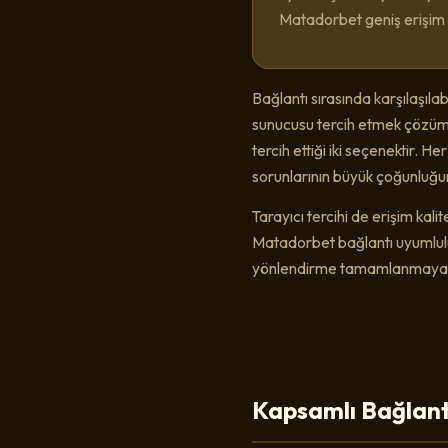
Matadorbet geniş erişim li
Bağlantı sırasında karşılaşıl
sunucusu tercih etmek çözüm o
tercih ettiği iki seçenektir. 
sorunlarının büyük çoğunluğun
Tarayıcı tercihi de erişim kal
Matadorbet bağlantı uyumluluğu
yönlendirme tamamlanmayabili
Kapsamlı Bağlantı