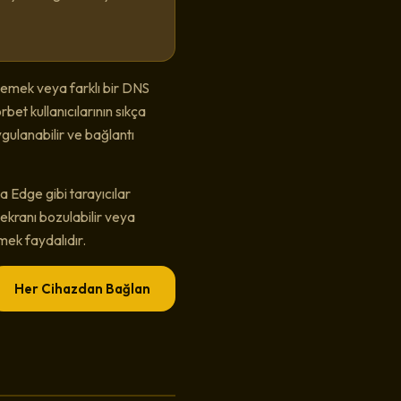
zlemek veya farklı bir DNS
et kullanıcılarının sıkça
ygulanabilir ve bağlantı
a Edge gibi tarayıcılar
 ekranı bozulabilir veya
mek faydalıdır.
Her Cihazdan Bağlan