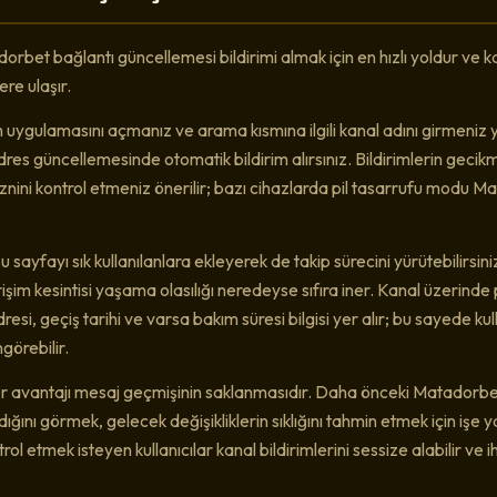
rbet bağlantı güncellemesi bildirimi almak için en hızlı yoldur ve 
re ulaşır.
 uygulamasını açmanız ve arama kısmına ilgili kanal adını girmeniz 
res güncellemesinde otomatik bildirim alırsınız. Bildirimlerin ge
iznini kontrol etmeniz önerilir; bazı cihazlarda pil tasarrufu modu Ma
ayfayı sık kullanılanlara ekleyerek de takip sürecini yürütebilirsiniz
işim kesintisi yaşama olasılığı neredeyse sıfıra iner. Kanal üzerinde
esi, geçiş tarihi ve varsa bakım süresi bilgisi yer alır; bu sayede ku
görebilir.
ğer avantajı mesaj geçmişinin saklanmasıdır. Daha önceki Matadorbe
ığını görmek, gelecek değişikliklerin sıklığını tahmin etmek için işe y
ol etmek isteyen kullanıcılar kanal bildirimlerini sessize alabilir ve 