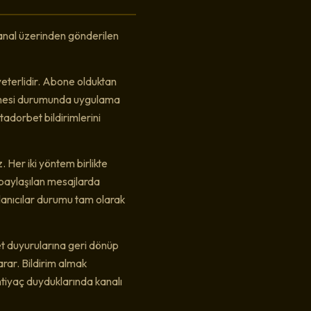
kanal üzerinden gönderilen
yeterlidir. Abone olduktan
cikmesi durumunda uygulama
tadorbet bildirimlerini
. Her iki yöntem birlikte
 paylaşılan mesajlarda
llanıcılar durumu tam olarak
t duyurularına geri dönüp
arar. Bildirim almak
ihtiyaç duyduklarında kanalı