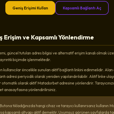
Geniş Erişimi Kullan
Kapsamlı Bağlantı Aç
 Erişim ve Kapsamlı Yönlendirme
i, güncel tutulan adres bilgisi ve alternatif erişim kanalı olmak üze
yrıntılı biçimde işlenmektedir.
ullanıcılar öncelikle sunulan aktif bağlantı linkini edinmelidir. Ala
tı adresi periyodik olarak yeniden yapılandırılabilir. Aktif linke ula
r otomatik olarak aktif Matadorbet adresine yönlendirir. Tarayıcınız
t anasayfasına yönlendirilirsiniz.
Butona tıkladığınızda hangi cihaz ve tarayıcı kullanırsanız kullanın M
rsa kapsamlı altyapı aktif demektir. Uyumsuz görünen sayfalarda tar