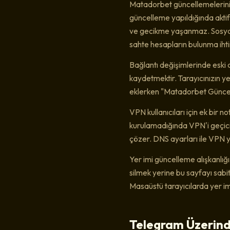
Matadorbet güncellemelerini 
güncelleme yapıldığında aktif
ve gecikme yaşanmaz. Sosyal 
sahte hesapların bulunma ihti
Bağlantı değişimlerinde eski 
kaydetmektir. Tarayıcınızın ye
eklerken "Matadorbet Güncel" g
VPN kullanıcıları için ek bir n
kurulamadığında VPN'i geçic
çözer. DNS ayarları ile VPN 
Yer imi güncelleme alışkanlı
silmek yerine bu sayfayı sabit
Masaüstü tarayıcılarda yer imi
Telegram Üzerinde