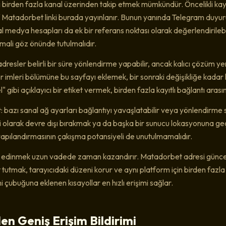
birden fazla kanal üzerinden takip etmek mümkündür. Öncelikli kay
 Matadorbet linki burada yayınlanır. Bunun yanında Telegram duyuru 
medya hesapları da ek bir referans noktası olarak değerlendirileb
mali göz önünde tutulmalıdır.
adresler belirli bir süre yönlendirme yapabilir, ancak kalıcı çözüm y
r imleri bölümüne bu sayfayı eklemek, bir sonraki değişikliğe kadar hı
ibi açıklayıcı bir etiket vermek, birden fazla kayıtlı bağlantı arasınd
ot: bazı sanal ağ ayarları bağlantıyı yavaşlatabilir veya yönlendirme s
i olarak devre dışı bırakmak ya da başka bir sunucu lokasyonuna
yapılandırmasının çakışma potansiyeli de unutulmamalıdır.
ğı edinmek uzun vadede zaman kazandırır. Matadorbet adresi güncell
 tutmak, tarayıcıdaki düzeni korur ve aynı platform için birden fazla 
 çubuğuna eklenen kısayollar en hızlı erişimi sağlar.
n Geniş Erişim Bildirimi