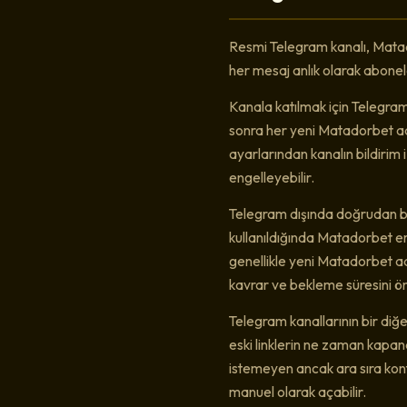
Resmi Telegram kanalı, Matado
her mesaj anlık olarak abonele
Kanala katılmak için Telegram
sonra her yeni Matadorbet ad
ayarlarından kanalın bildirim 
engelleyebilir.
Telegram dışında doğrudan bu s
kullanıldığında Matadorbet er
genellikle yeni Matadorbet adr
kavrar ve bekleme süresini ön
Telegram kanallarının bir di
eski linklerin ne zaman kapand
istemeyen ancak ara sıra kontr
manuel olarak açabilir.