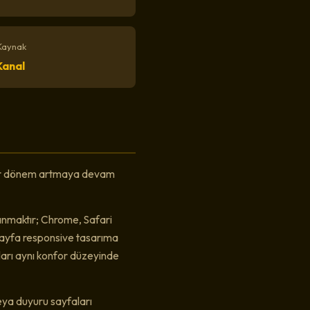
Kaynak
Kanal
n her dönem artmaya devam
ğlanmaktır; Chrome, Safari
 Sayfa responsive tasarıma
ları aynı konfor düzeyinde
eya duyuru sayfaları