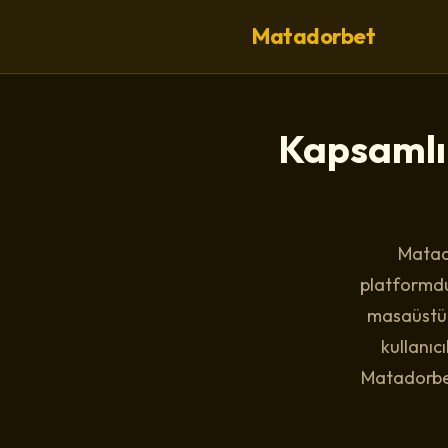
Matadorbet
Kapsaml
Matado
platformdur
masaüstü,
kullanıc
Matadorbet