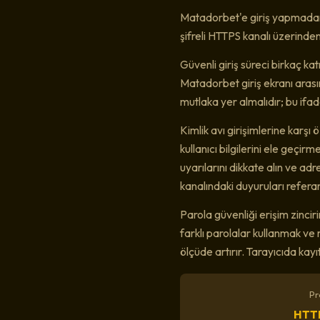
Matadorbet'e giriş yapmadan ö
şifreli HTTPS kanalı üzerinde
Güvenli giriş süreci birkaç kat
Matadorbet giriş ekranı arasınd
mutlaka yer almalıdır; bu ifa
Kimlik avı girişimlerine karşı 
kullanıcı bilgilerini ele geçi
uyarılarını dikkate alın ve a
kanalındaki duyuruları referans
Parola güvenliği erişim zincir
farklı parolalar kullanmak ve
ölçüde artırır. Tarayıcıda kayı
Pr
HTTP