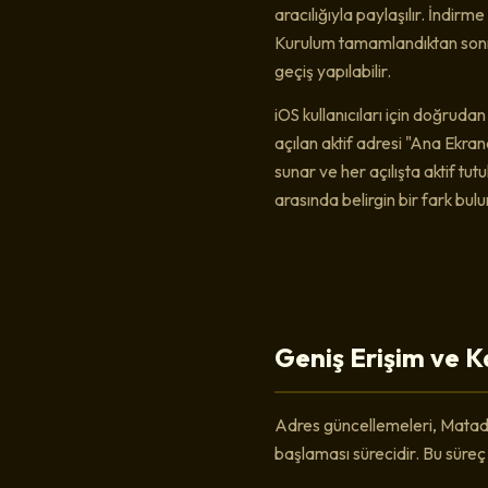
aracılığıyla paylaşılır. İndirm
Kurulum tamamlandıktan sonr
geçiş yapılabilir.
iOS kullanıcıları için doğrud
açılan aktif adresi "Ana Ekra
sunar ve her açılışta aktif t
arasında belirgin bir fark bul
Geniş Erişim ve K
Adres güncellemeleri, Matado
başlaması sürecidir. Bu süreç k