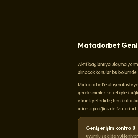
Matadorbet Geniş
Aktif bağlantıya ulaşma yöntem
alınacak konular bu bölümde a
Matadorbet'e ulaşmak isteyen k
gereksinimler sebebiyle bağlan
etmek yeterlidir; tüm butonla
adresi girdiğinizde Matadorbe
Geniş erişim kontrolü:
uyumlu şekilde yükleniyo