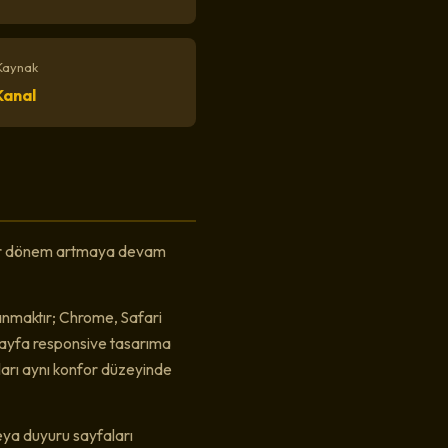
Kaynak
Kanal
n her dönem artmaya devam
ğlanmaktır; Chrome, Safari
 Sayfa responsive tasarıma
ları aynı konfor düzeyinde
eya duyuru sayfaları