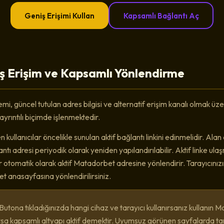
Geniş Erişimi Kullan
Kapsamlı Bağlantı Aç
 Erişim ve Kapsamlı Yönlendirme
i, güncel tutulan adres bilgisi ve alternatif erişim kanalı olmak üze
yrıntılı biçimde işlenmektedir.
ullanıcılar öncelikle sunulan aktif bağlantı linkini edinmelidir. Ala
tı adresi periyodik olarak yeniden yapılandırılabilir. Aktif linke ula
r otomatik olarak aktif Matadorbet adresine yönlendirir. Tarayıcınız
t anasayfasına yönlendirilirsiniz.
Butona tıkladığınızda hangi cihaz ve tarayıcı kullanırsanız kullanın M
rsa kapsamlı altyapı aktif demektir. Uyumsuz görünen sayfalarda tar