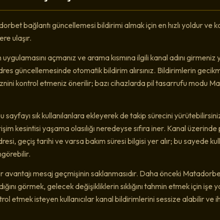
rbet bağlantı güncellemesi bildirimi almak için en hızlı yoldur ve 
re ulaşır.
 uygulamasını açmanız ve arama kısmına ilgili kanal adını girmeniz 
res güncellemesinde otomatik bildirim alırsınız. Bildirimlerin ge
iznini kontrol etmeniz önerilir; bazı cihazlarda pil tasarrufu modu Ma
ayfayı sık kullanılanlara ekleyerek de takip sürecini yürütebilirsiniz
işim kesintisi yaşama olasılığı neredeyse sıfıra iner. Kanal üzerinde
esi, geçiş tarihi ve varsa bakım süresi bilgisi yer alır; bu sayede ku
görebilir.
ğer avantajı mesaj geçmişinin saklanmasıdır. Daha önceki Matadorbe
ığını görmek, gelecek değişikliklerin sıklığını tahmin etmek için işe y
ol etmek isteyen kullanıcılar kanal bildirimlerini sessize alabilir ve 