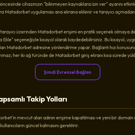
e öncesinde cihazınızın "bilinmeyen kaynaklara izin ver" ayarını etkin
a Matadorbet uygulaması ana ekrana eklenir ve tarayıcı açmadan 
an tarayıcı üzerinden Matadorbet erişimi en pratik seçenek olmaya 
na Ekle" seçeneğiyle kısayol olarak kaydedebilirsiniz. Bu kısayol, 
utulan Matadorbet adresine yönlendirme yapar. Bağlantı hızı konusun
unmaz; her iki ağ türünde de Matadorbet giriş ekranı kısa sürede yükl
Şimdi Evrensel Bağlan
apsamlı Takip Yolları
rbet'in mevcut alan adının erişime kapatılması ve yeni bir domai
ullanıcıların güncel kalmasını gerektirir.