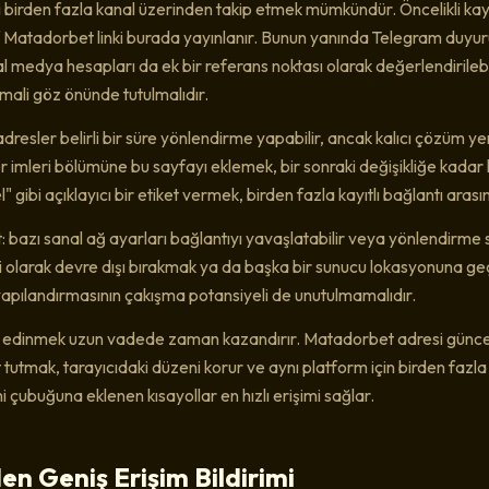
birden fazla kanal üzerinden takip etmek mümkündür. Öncelikli kay
 Matadorbet linki burada yayınlanır. Bunun yanında Telegram duyuru 
medya hesapları da ek bir referans noktası olarak değerlendirileb
mali göz önünde tutulmalıdır.
adresler belirli bir süre yönlendirme yapabilir, ancak kalıcı çözüm y
r imleri bölümüne bu sayfayı eklemek, bir sonraki değişikliğe kadar hı
ibi açıklayıcı bir etiket vermek, birden fazla kayıtlı bağlantı arasınd
ot: bazı sanal ağ ayarları bağlantıyı yavaşlatabilir veya yönlendirme s
i olarak devre dışı bırakmak ya da başka bir sunucu lokasyonuna
yapılandırmasının çakışma potansiyeli de unutulmamalıdır.
ğı edinmek uzun vadede zaman kazandırır. Matadorbet adresi güncell
 tutmak, tarayıcıdaki düzeni korur ve aynı platform için birden fazla 
 çubuğuna eklenen kısayollar en hızlı erişimi sağlar.
n Geniş Erişim Bildirimi