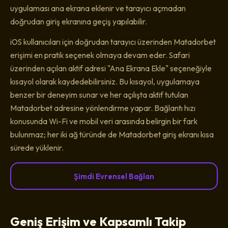
uygulaması ana ekrana eklenir ve tarayıcı açmadan
doğrudan giriş ekranına geçiş yapılabilir.
iOS kullanıcıları için doğrudan tarayıcı üzerinden Matadorbet
erişimi en pratik seçenek olmaya devam eder. Safari
üzerinden açılan aktif adresi "Ana Ekrana Ekle" seçeneğiyle
kısayol olarak kaydedebilirsiniz. Bu kısayol, uygulamaya
benzer bir deneyim sunar ve her açılışta aktif tutulan
Matadorbet adresine yönlendirme yapar. Bağlantı hızı
konusunda Wi-Fi ve mobil veri arasında belirgin bir fark
bulunmaz; her iki ağ türünde de Matadorbet giriş ekranı kısa
sürede yüklenir.
Şimdi Evrensel Bağlan
Geniş Erişim ve Kapsamlı Takip