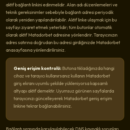
aktif bağlantı linkini edinmelidir. Alan adı düzenlemeleri ve
teknik gereksinimler sebebiyle bağlantı adresi periyodik
olarak yeniden yapılandırılabilir. Aktif linke ulaşmak için bu
sayfayı ziyaret etmek yeterlidir; tüm butonlar otomatik
olarak aktif Matadorbet adresine yönlendirir. Tarayıcınızın
adres satırına doğrudan bu adresi girdiğinizde Matadorbet
anasayfasına yönlendirilirsiniz.
Geniş erişim kontrolü:
Butona tıkladığınızda hangi
cihaz ve tarayıcı kullanırsanız kullanın Matadorbet
giriş ekranı uyumlu şekilde yükleniyorsa kapsamlı
altyapı aktif demektir. Uyumsuz görünen sayfalarda
tarayıcınızı güncelleyerek Matadorbet geniş erişim
linkine tekrar bağlanabilirsiniz.
Bağlantı sırasında karşılaşılabilecek DNS kaynaklı sorunları