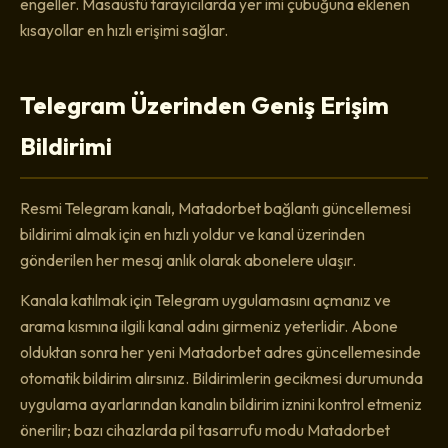
engeller. Masaüstü tarayıcılarda yer imi çubuğuna eklenen
kısayollar en hızlı erişimi sağlar.
Telegram Üzerinden Geniş Erişim
Bildirimi
Resmi Telegram kanalı, Matadorbet bağlantı güncellemesi
bildirimi almak için en hızlı yoldur ve kanal üzerinden
gönderilen her mesaj anlık olarak abonelere ulaşır.
Kanala katılmak için Telegram uygulamasını açmanız ve
arama kısmına ilgili kanal adını girmeniz yeterlidir. Abone
olduktan sonra her yeni Matadorbet adres güncellemesinde
otomatik bildirim alırsınız. Bildirimlerin gecikmesi durumunda
uygulama ayarlarından kanalın bildirim iznini kontrol etmeniz
önerilir; bazı cihazlarda pil tasarrufu modu Matadorbet