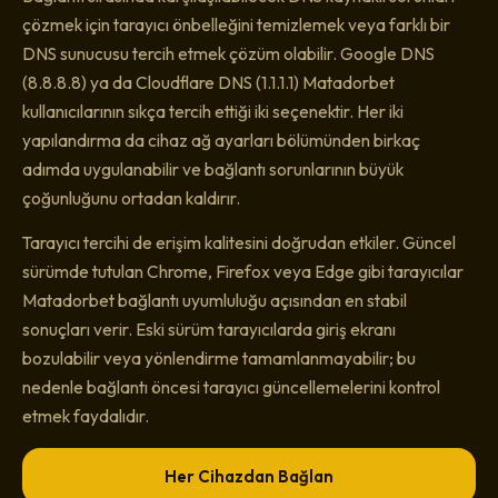
çözmek için tarayıcı önbelleğini temizlemek veya farklı bir
DNS sunucusu tercih etmek çözüm olabilir. Google DNS
(8.8.8.8) ya da Cloudflare DNS (1.1.1.1) Matadorbet
kullanıcılarının sıkça tercih ettiği iki seçenektir. Her iki
yapılandırma da cihaz ağ ayarları bölümünden birkaç
adımda uygulanabilir ve bağlantı sorunlarının büyük
çoğunluğunu ortadan kaldırır.
Tarayıcı tercihi de erişim kalitesini doğrudan etkiler. Güncel
sürümde tutulan Chrome, Firefox veya Edge gibi tarayıcılar
Matadorbet bağlantı uyumluluğu açısından en stabil
sonuçları verir. Eski sürüm tarayıcılarda giriş ekranı
bozulabilir veya yönlendirme tamamlanmayabilir; bu
nedenle bağlantı öncesi tarayıcı güncellemelerini kontrol
etmek faydalıdır.
Her Cihazdan Bağlan