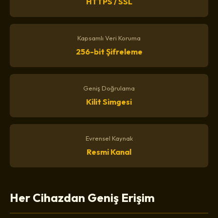
HTTPS / SSL
Kapsamlı Veri Koruma
256-bit Şifreleme
Geniş Doğrulama
Kilit Simgesi
Evrensel Kaynak
Resmi Kanal
Her Cihazdan Geniş Erişim