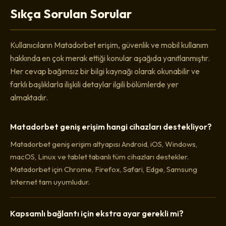
Sıkça Sorulan Sorular
Kullanıcıların Matadorbet erişim, güvenlik ve mobil kullanım
hakkında en çok merak ettiği konular aşağıda yanıtlanmıştır.
Her cevap bağımsız bir bilgi kaynağı olarak okunabilir ve
farklı başlıklarla ilişkili detaylar ilgili bölümlerde yer
almaktadır.
Matadorbet geniş erişim hangi cihazları destekliyor?
Matadorbet geniş erişim altyapısı Android, iOS, Windows,
macOS, Linux ve tablet tabanlı tüm cihazları destekler.
Matadorbet için Chrome, Firefox, Safari, Edge, Samsung
Internet tam uyumludur.
Kapsamlı bağlantı için ekstra ayar gerekli mi?