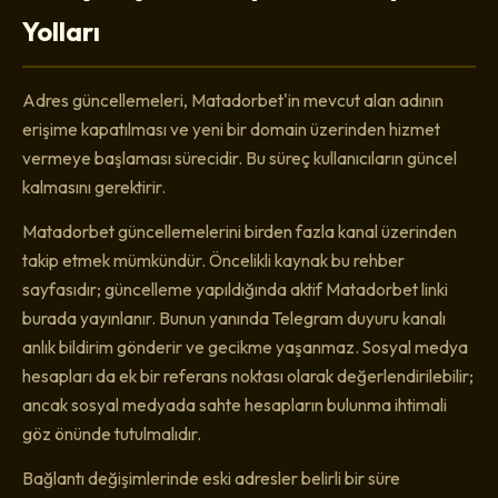
Yolları
Adres güncellemeleri, Matadorbet'in mevcut alan adının
erişime kapatılması ve yeni bir domain üzerinden hizmet
vermeye başlaması sürecidir. Bu süreç kullanıcıların güncel
kalmasını gerektirir.
Matadorbet güncellemelerini birden fazla kanal üzerinden
takip etmek mümkündür. Öncelikli kaynak bu rehber
sayfasıdır; güncelleme yapıldığında aktif Matadorbet linki
burada yayınlanır. Bunun yanında Telegram duyuru kanalı
anlık bildirim gönderir ve gecikme yaşanmaz. Sosyal medya
hesapları da ek bir referans noktası olarak değerlendirilebilir;
ancak sosyal medyada sahte hesapların bulunma ihtimali
göz önünde tutulmalıdır.
Bağlantı değişimlerinde eski adresler belirli bir süre