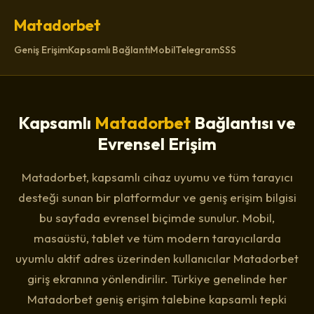
Matadorbet
Geniş Erişim
Kapsamlı Bağlantı
Mobil
Telegram
SSS
Kapsamlı
Matadorbet
Bağlantısı ve
Evrensel Erişim
Matadorbet, kapsamlı cihaz uyumu ve tüm tarayıcı
desteği sunan bir platformdur ve geniş erişim bilgisi
bu sayfada evrensel biçimde sunulur. Mobil,
masaüstü, tablet ve tüm modern tarayıcılarda
uyumlu aktif adres üzerinden kullanıcılar Matadorbet
giriş ekranına yönlendirilir. Türkiye genelinde her
Matadorbet geniş erişim talebine kapsamlı tepki