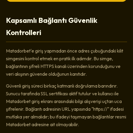
Kapsamlı Bağlantı Güvenlik
Kontrolleri
Matadorbet'e giriş yapmadan önce adres çubuğundaki kilit
simgesini kontrol etmek en pratik ilk adımdır. Bu simge,
bağlantının şifreli HTTPS kanalı üzerinden korunduğunu ve
veri akışının güvende olduğunun kanıtıdır.
Güvenli giriş süreci birkaç katmanlı doğrulama barındırır.
Sunucu tarafında SSL sertifikası aktif tutulur ve kullanıcı ile
Matadorbet giriş ekranı arasındaki bilgi alışverişi uçtan uca
şifrelenir. Bağlantı adresinin URL yapısında "https://" ifadesi
mutlaka yer almalıdır; bu ifadeyi taşımayan bağlantılar resmi
Matadorbet adresine ait olmayabilir.