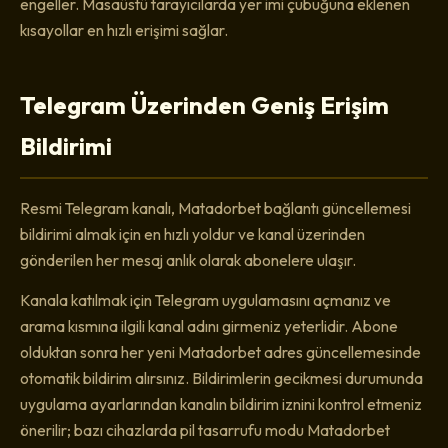
engeller. Masaüstü tarayıcılarda yer imi çubuğuna eklenen
kısayollar en hızlı erişimi sağlar.
Telegram Üzerinden Geniş Erişim
Bildirimi
Resmi Telegram kanalı, Matadorbet bağlantı güncellemesi
bildirimi almak için en hızlı yoldur ve kanal üzerinden
gönderilen her mesaj anlık olarak abonelere ulaşır.
Kanala katılmak için Telegram uygulamasını açmanız ve
arama kısmına ilgili kanal adını girmeniz yeterlidir. Abone
olduktan sonra her yeni Matadorbet adres güncellemesinde
otomatik bildirim alırsınız. Bildirimlerin gecikmesi durumunda
uygulama ayarlarından kanalın bildirim iznini kontrol etmeniz
önerilir; bazı cihazlarda pil tasarrufu modu Matadorbet