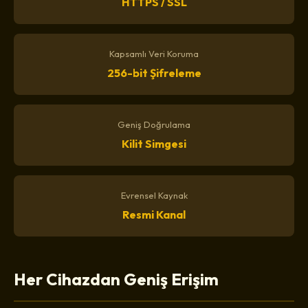
HTTPS / SSL
Kapsamlı Veri Koruma
256-bit Şifreleme
Geniş Doğrulama
Kilit Simgesi
Evrensel Kaynak
Resmi Kanal
Her Cihazdan Geniş Erişim