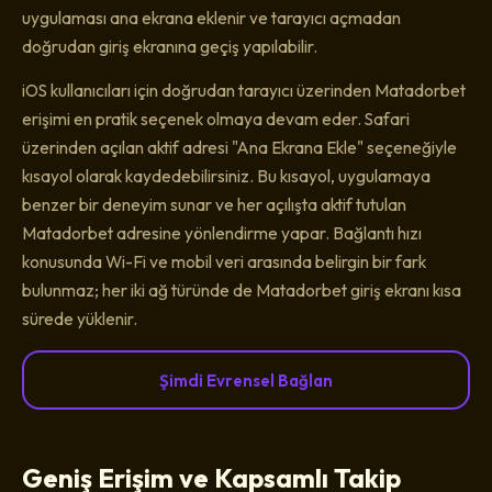
uygulaması ana ekrana eklenir ve tarayıcı açmadan
doğrudan giriş ekranına geçiş yapılabilir.
iOS kullanıcıları için doğrudan tarayıcı üzerinden Matadorbet
erişimi en pratik seçenek olmaya devam eder. Safari
üzerinden açılan aktif adresi "Ana Ekrana Ekle" seçeneğiyle
kısayol olarak kaydedebilirsiniz. Bu kısayol, uygulamaya
benzer bir deneyim sunar ve her açılışta aktif tutulan
Matadorbet adresine yönlendirme yapar. Bağlantı hızı
konusunda Wi-Fi ve mobil veri arasında belirgin bir fark
bulunmaz; her iki ağ türünde de Matadorbet giriş ekranı kısa
sürede yüklenir.
Şimdi Evrensel Bağlan
Geniş Erişim ve Kapsamlı Takip