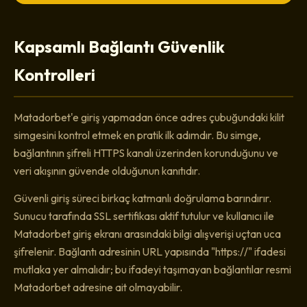
Kapsamlı Bağlantı Güvenlik
Kontrolleri
Matadorbet'e giriş yapmadan önce adres çubuğundaki kilit
simgesini kontrol etmek en pratik ilk adımdır. Bu simge,
bağlantının şifreli HTTPS kanalı üzerinden korunduğunu ve
veri akışının güvende olduğunun kanıtıdır.
Güvenli giriş süreci birkaç katmanlı doğrulama barındırır.
Sunucu tarafında SSL sertifikası aktif tutulur ve kullanıcı ile
Matadorbet giriş ekranı arasındaki bilgi alışverişi uçtan uca
şifrelenir. Bağlantı adresinin URL yapısında "https://" ifadesi
mutlaka yer almalıdır; bu ifadeyi taşımayan bağlantılar resmi
Matadorbet adresine ait olmayabilir.