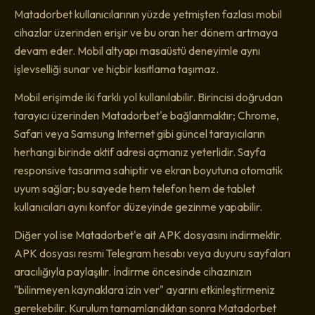
Matadorbet kullanıcılarının yüzde yetmişten fazlası mobil
cihazlar üzerinden erişir ve bu oran her dönem artmaya
devam eder. Mobil altyapı masaüstü deneyimle aynı
işlevselliği sunar ve hiçbir kısıtlama taşımaz.
Mobil erişimde iki farklı yol kullanılabilir. Birincisi doğrudan
tarayıcı üzerinden Matadorbet'e bağlanmaktır; Chrome,
Safari veya Samsung Internet gibi güncel tarayıcıların
herhangi birinde aktif adresi açmanız yeterlidir. Sayfa
responsive tasarıma sahiptir ve ekran boyutuna otomatik
uyum sağlar; bu sayede hem telefon hem de tablet
kullanıcıları aynı konfor düzeyinde gezinme yapabilir.
Diğer yol ise Matadorbet'e ait APK dosyasını indirmektir.
APK dosyası resmi Telegram hesabı veya duyuru sayfaları
aracılığıyla paylaşılır. İndirme öncesinde cihazınızın
"bilinmeyen kaynaklara izin ver" ayarını etkinleştirmeniz
gerekebilir. Kurulum tamamlandıktan sonra Matadorbet