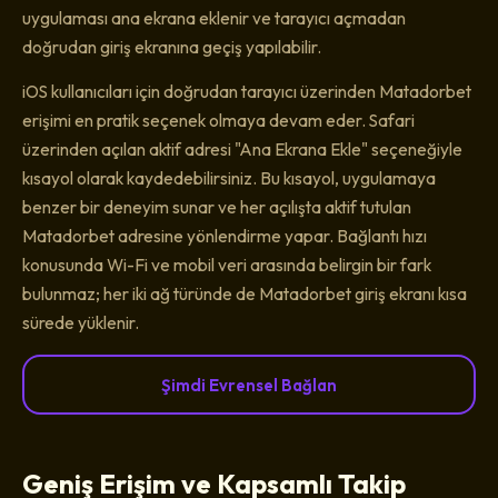
uygulaması ana ekrana eklenir ve tarayıcı açmadan
doğrudan giriş ekranına geçiş yapılabilir.
iOS kullanıcıları için doğrudan tarayıcı üzerinden Matadorbet
erişimi en pratik seçenek olmaya devam eder. Safari
üzerinden açılan aktif adresi "Ana Ekrana Ekle" seçeneğiyle
kısayol olarak kaydedebilirsiniz. Bu kısayol, uygulamaya
benzer bir deneyim sunar ve her açılışta aktif tutulan
Matadorbet adresine yönlendirme yapar. Bağlantı hızı
konusunda Wi-Fi ve mobil veri arasında belirgin bir fark
bulunmaz; her iki ağ türünde de Matadorbet giriş ekranı kısa
sürede yüklenir.
Şimdi Evrensel Bağlan
Geniş Erişim ve Kapsamlı Takip