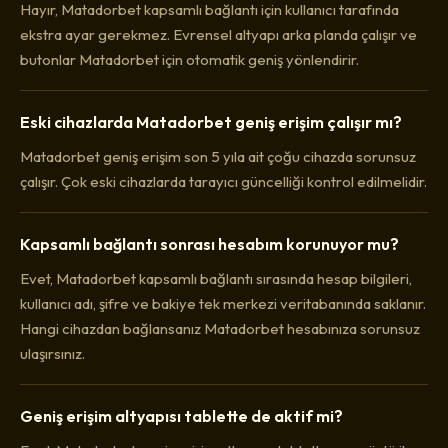
Hayır, Matadorbet kapsamlı bağlantı için kullanıcı tarafında
ekstra ayar gerekmez. Evrensel altyapı arka planda çalışır ve
butonlar Matadorbet için otomatik geniş yönlendirir.
Eski cihazlarda Matadorbet geniş erişim çalışır mı?
Matadorbet geniş erişim son 5 yıla ait çoğu cihazda sorunsuz
çalışır. Çok eski cihazlarda tarayıcı güncelliği kontrol edilmelidir.
Kapsamlı bağlantı sonrası hesabım korunuyor mu?
Evet, Matadorbet kapsamlı bağlantı sırasında hesap bilgileri,
kullanıcı adı, şifre ve bakiye tek merkezi veritabanında saklanır.
Hangi cihazdan bağlansanız Matadorbet hesabınıza sorunsuz
ulaşırsınız.
Geniş erişim altyapısı tablette de aktif mi?