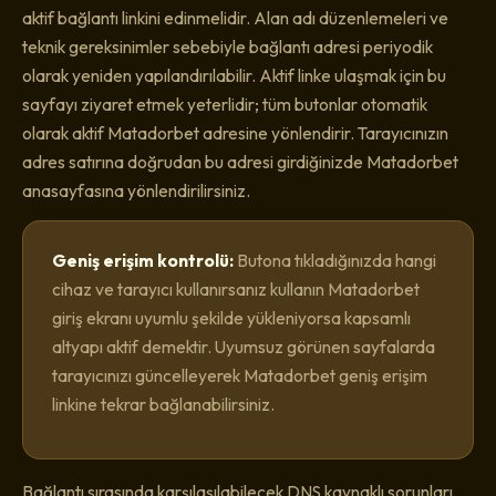
aktif bağlantı linkini edinmelidir. Alan adı düzenlemeleri ve
teknik gereksinimler sebebiyle bağlantı adresi periyodik
olarak yeniden yapılandırılabilir. Aktif linke ulaşmak için bu
sayfayı ziyaret etmek yeterlidir; tüm butonlar otomatik
olarak aktif Matadorbet adresine yönlendirir. Tarayıcınızın
adres satırına doğrudan bu adresi girdiğinizde Matadorbet
anasayfasına yönlendirilirsiniz.
Geniş erişim kontrolü:
Butona tıkladığınızda hangi
cihaz ve tarayıcı kullanırsanız kullanın Matadorbet
giriş ekranı uyumlu şekilde yükleniyorsa kapsamlı
altyapı aktif demektir. Uyumsuz görünen sayfalarda
tarayıcınızı güncelleyerek Matadorbet geniş erişim
linkine tekrar bağlanabilirsiniz.
Bağlantı sırasında karşılaşılabilecek DNS kaynaklı sorunları