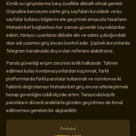
Kimlik avı girişimlerine karşı özellikle dikkatli olmak gerekir.
Orijinaline benzeyen sahte giriş sayfaları kurulabilir ve bu
sayfalar kullanıcı bilgilerini ele geçirmek amacıyla tasarlanır.
Matadorbet bağlantısını her zaman güvenilir kaynaklardan
edinin, tarayıcı uyarılarını dikkate alın ve adres çubuğundaki
alan adı yazımını giriş öncesi kontrol edin. Şüpheli durumlarda
Telegram kanalındaki duyuruları referans alabilirsiniz.
Parola güvenliği erişim zincirinin kritik halkasıdır. Tahmin
edilmesi kolay kombinasyonlardan kaçınmak, farklı
platformlarda farklı parolalar kullanmak ve mümkünse iki
faktörlü doğrulamayı Matadorbet giriş öncesi etkinleştirmek
hesap güvenliğini ciddi ölçüde artırır. Tarayıcıda kayıtlı
parolaların düzenli aralıklarla gözden geçirilmesi de ihmal
edilmemesi gereken bir alışkanlıktır.
Protokol