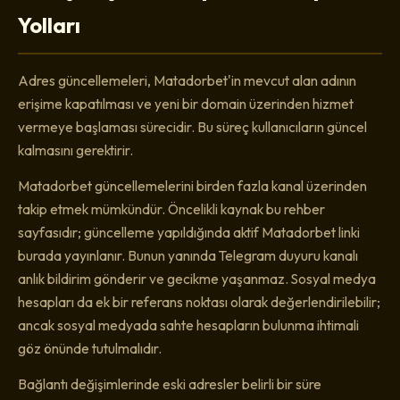
Yolları
Adres güncellemeleri, Matadorbet'in mevcut alan adının
erişime kapatılması ve yeni bir domain üzerinden hizmet
vermeye başlaması sürecidir. Bu süreç kullanıcıların güncel
kalmasını gerektirir.
Matadorbet güncellemelerini birden fazla kanal üzerinden
takip etmek mümkündür. Öncelikli kaynak bu rehber
sayfasıdır; güncelleme yapıldığında aktif Matadorbet linki
burada yayınlanır. Bunun yanında Telegram duyuru kanalı
anlık bildirim gönderir ve gecikme yaşanmaz. Sosyal medya
hesapları da ek bir referans noktası olarak değerlendirilebilir;
ancak sosyal medyada sahte hesapların bulunma ihtimali
göz önünde tutulmalıdır.
Bağlantı değişimlerinde eski adresler belirli bir süre