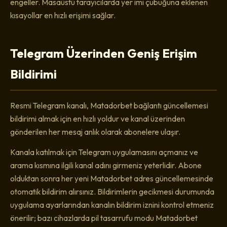
engeller. Masaüstü tarayıcılarda yer imi çubuğuna eklenen
kısayollar en hızlı erişimi sağlar.
Telegram Üzerinden Geniş Erişim
Bildirimi
Resmi Telegram kanalı, Matadorbet bağlantı güncellemesi
bildirimi almak için en hızlı yoldur ve kanal üzerinden
gönderilen her mesaj anlık olarak abonelere ulaşır.
Kanala katılmak için Telegram uygulamasını açmanız ve
arama kısmına ilgili kanal adını girmeniz yeterlidir. Abone
olduktan sonra her yeni Matadorbet adres güncellemesinde
otomatik bildirim alırsınız. Bildirimlerin gecikmesi durumunda
uygulama ayarlarından kanalın bildirim iznini kontrol etmeniz
önerilir; bazı cihazlarda pil tasarrufu modu Matadorbet