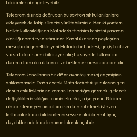
bildirimlerini engelleyebilir.
Telegram dışında doğrudan bu sayfayı sık kullanılanlara
ekleyerek de takip sürecini yürütebilirsiniz. Her iki yöntem
birlikte kullanıldığında Matadorbet erişim kesintisi yaşama
olasılığı neredeyse sıfıra iner. Kanal üzerinde paylaşılan
mesajlarda genellikle yeni Matadorbet adresi, geçiş tarihi ve
varsa bakım süresi bilgisi yer alır; bu sayede kullanıcılar
durumu tam olarak kavrar ve bekleme süresini öngörebilir.
Telegram kanallarının bir diğer avantajı mesaj geçmişinin
saklanmasıdır. Daha önceki Matadorbet duyurularına geri
dönüp eski linklerin ne zaman kapandığını görmek, gelecek
değişikliklerin sıklığını tahmin etmek için işe yarar. Bildirim
almak istemeyen ancak ara sıra kontrol etmek isteyen
kullanıcılar kanal bildirimlerini sessize alabilir ve ihtiyaç
duyduklarında kanalı manuel olarak açabilir.