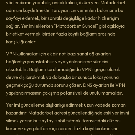
yönlendirme yapabilir, ancak kalıcı çözüm yeni Matadorbet
adresini kaydetmektir. Tarayıcınızın yer imleri bölümüne bu
sayfayı eklemek, bir sonraki değişikliğe kadar hızlı erişim
sağlar. Yer imi eklerken "Matadorbet Güncel" gibi açıklayıcı
bir etiket vermek, birden fazla kayıtlı bağlantı arasında
karışıklığı önler.
VPN kullanıcıları için ek bir not: bazı sanal ağ ayarları
bağlantıyı yavaşlatabilir veya yönlendirme sürecini
aksatabilir. Bağlantı kurulamadığında VPN'i geçici olarak
devre dışı bırakmak ya da başka bir sunucu lokasyonuna
geçmek çoğu durumda sorunu çözer. DNS ayarları ile VPN
yapılandırmasının çakışma potansiyeli de unutulmamalıdır.
Yer imi güncelleme alışkanlığı edinmek uzun vadede zaman
kazandırır. Matadorbet adresi güncellendiğinde eski yer imini
silmek yerine bu sayfayı sabit tutmak, tarayıcıdaki düzeni
korur ve aynı platform için birden fazla kayıt birikmesini