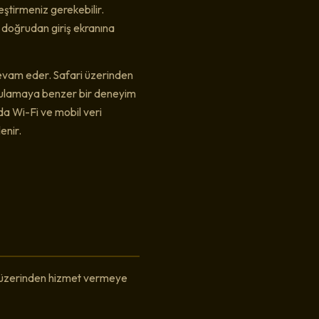
leştirmeniz gerekebilir.
doğrudan giriş ekranına
devam eder. Safari üzerinden
uygulamaya benzer bir deneyim
da Wi-Fi ve mobil veri
enir.
n üzerinden hizmet vermeye