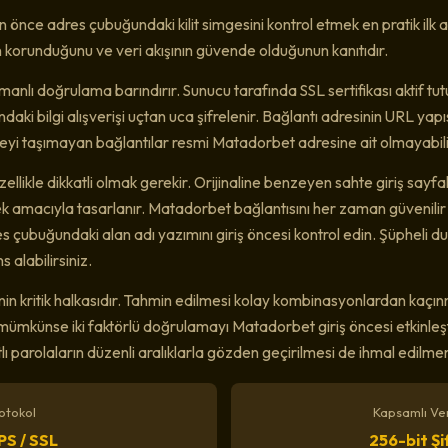
nce adres çubuğundaki kilit simgesini kontrol etmek en pratik ilk a
n korunduğunu ve veri akışının güvende olduğunun kanıtıdır.
manlı doğrulama barındırır. Sunucu tarafında SSL sertifikası aktif tutul
aki bilgi alışverişi uçtan uca şifrelenir. Bağlantı adresinin URL yapı
deyi taşımayan bağlantılar resmi Matadorbet adresine ait olmayabili
özellikle dikkatli olmak gerekir. Orijinaline benzeyen sahte giriş sayfa
rmek amacıyla tasarlanır. Matadorbet bağlantısını her zaman güvenilir
dres çubuğundaki alan adı yazımını giriş öncesi kontrol edin. Şüpheli
 alabilirsiniz.
inin kritik halkasıdır. Tahmin edilmesi kolay kombinasyonlardan kaçı
 mümkünse iki faktörlü doğrulamayı Matadorbet giriş öncesi etkinleş
tlı parolaların düzenli aralıklarla gözden geçirilmesi de ihmal edilmem
otokol
Kapsamlı Ve
S / SSL
256-bit Ş