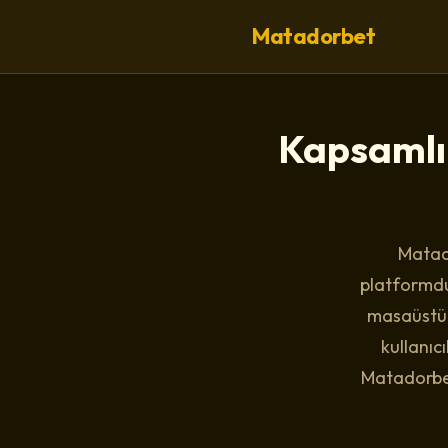
Matadorbet
Kapsaml
Matado
platformdur
masaüstü,
kullanıc
Matadorbet