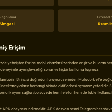
Doğrulama
Evrensel 
 Simgesi
Resmi 
iş Erişim
yüzde yetmişten fazlası mobil cihazlar üzerinden erişir ve bu ora
eneyimle aynı işlevselliği sunar ve hiçbir kısıtlama taşımaz.
kullanılabilir. Birincisi doğrudan tarayıcı üzerinden Matadorbet'e ba
ncel tarayıcıların herhangi birinde aktif adresi açmanız yeterlidir.
tomatik uyum sağlar; bu sayede hem telefon hem de tablet kullanıcı
it APK dosyasını indirmektir. APK dosyası resmi Telegram hesabı v