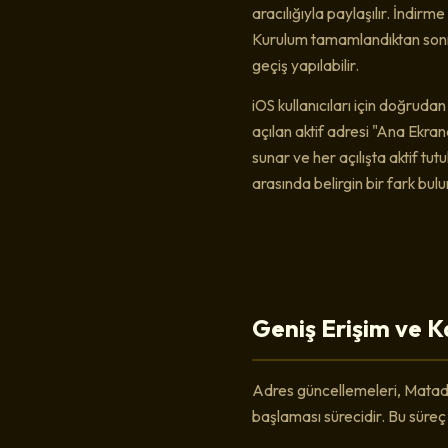
aracılığıyla paylaşılır. İndirm
Kurulum tamamlandıktan sonr
geçiş yapılabilir.
iOS kullanıcıları için doğrud
açılan aktif adresi "Ana Ekra
sunar ve her açılışta aktif t
arasında belirgin bir fark bul
Geniş Erişim ve K
Adres güncellemeleri, Matado
başlaması sürecidir. Bu süreç k