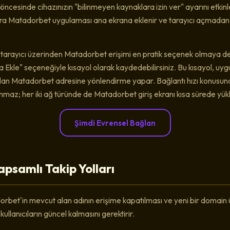
e öncesinde cihazınızın "bilinmeyen kaynaklara izin ver" ayarını etkin
a Matadorbet uygulaması ana ekrana eklenir ve tarayıcı açmadan 
an tarayıcı üzerinden Matadorbet erişimi en pratik seçenek olmaya 
na Ekle" seçeneğiyle kısayol olarak kaydedebilirsiniz. Bu kısayol, 
utulan Matadorbet adresine yönlendirme yapar. Bağlantı hızı konusun
unmaz; her iki ağ türünde de Matadorbet giriş ekranı kısa sürede yükl
Şimdi Evrensel Bağlan
apsamlı Takip Yolları
rbet'in mevcut alan adının erişime kapatılması ve yeni bir domai
ullanıcıların güncel kalmasını gerektirir.