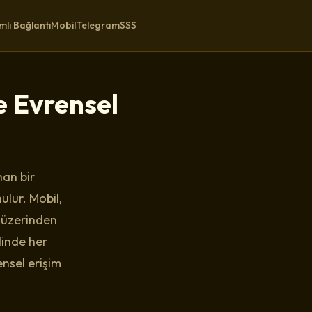
lı Bağlantı
Mobil
Telegram
SSS
e Evrensel
nan bir
ulur. Mobil,
 üzerinden
linde her
nsel erişim