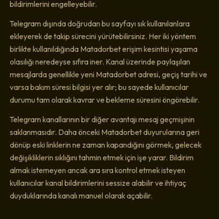
bildirimlerini engelleyebilir.
Telegram dışında doğrudan bu sayfayı sık kullanılanlara
ekleyerek de takip sürecini yürütebilirsiniz. Her iki yöntem
birlikte kullanıldığında Matadorbet erişim kesintisi yaşama
olasılığı neredeyse sıfıra iner. Kanal üzerinde paylaşılan
mesajlarda genellikle yeni Matadorbet adresi, geçiş tarihi ve
varsa bakım süresi bilgisi yer alır; bu sayede kullanıcılar
durumu tam olarak kavrar ve bekleme süresini öngörebilir.
Telegram kanallarının bir diğer avantajı mesaj geçmişinin
saklanmasıdır. Daha önceki Matadorbet duyurularına geri
dönüp eski linklerin ne zaman kapandığını görmek, gelecek
değişikliklerin sıklığını tahmin etmek için işe yarar. Bildirim
almak istemeyen ancak ara sıra kontrol etmek isteyen
kullanıcılar kanal bildirimlerini sessize alabilir ve ihtiyaç
duyduklarında kanalı manuel olarak açabilir.