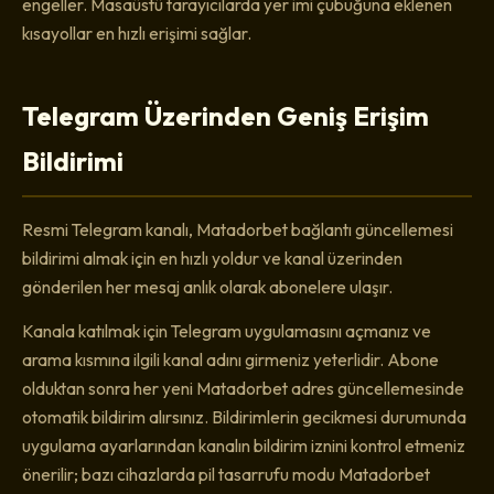
engeller. Masaüstü tarayıcılarda yer imi çubuğuna eklenen
kısayollar en hızlı erişimi sağlar.
Telegram Üzerinden Geniş Erişim
Bildirimi
Resmi Telegram kanalı, Matadorbet bağlantı güncellemesi
bildirimi almak için en hızlı yoldur ve kanal üzerinden
gönderilen her mesaj anlık olarak abonelere ulaşır.
Kanala katılmak için Telegram uygulamasını açmanız ve
arama kısmına ilgili kanal adını girmeniz yeterlidir. Abone
olduktan sonra her yeni Matadorbet adres güncellemesinde
otomatik bildirim alırsınız. Bildirimlerin gecikmesi durumunda
uygulama ayarlarından kanalın bildirim iznini kontrol etmeniz
önerilir; bazı cihazlarda pil tasarrufu modu Matadorbet