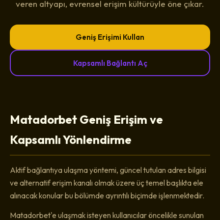
veren altyapı, evrensel erişim kültürüyle öne çıkar.
Geniş Erişimi Kullan
Kapsamlı Bağlantı Aç
Matadorbet Geniş Erişim ve
Kapsamlı Yönlendirme
Aktif bağlantıya ulaşma yöntemi, güncel tutulan adres bilgisi
ve alternatif erişim kanalı olmak üzere üç temel başlıkta ele
alınacak konular bu bölümde ayrıntılı biçimde işlenmektedir.
Matadorbet'e ulaşmak isteyen kullanıcılar öncelikle sunulan