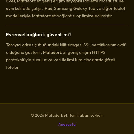
Evet, Matadorbet geniş erişim altyapısı tablette masaüstü ile
aynı kalitede çalışır. iPad, Samsung Galaxy Tab ve diğer tablet
modelleriyle Matadorbet bağlantısı optimize edilmiştir.
Evrensel bağlantı güvenli mi?
Tarayıcı adres çubuğundaki kilit simgesi SSL sertifikasının aktif
olduğunu gösterir. Matadorbet geniş erişim HTTPS
protokolüyle sunulur ve veri iletimi tüm cihazlarda şifreli
tutulur.
© 2026 Matadorbet. Tüm hakları saklıdır.
Anasayfa