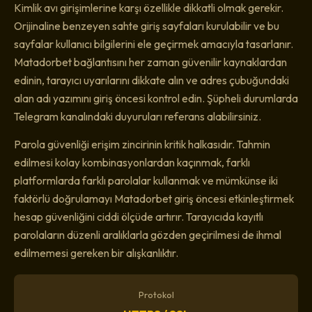
Kimlik avı girişimlerine karşı özellikle dikkatli olmak gerekir.
Orijinaline benzeyen sahte giriş sayfaları kurulabilir ve bu
sayfalar kullanıcı bilgilerini ele geçirmek amacıyla tasarlanır.
Matadorbet bağlantısını her zaman güvenilir kaynaklardan
edinin, tarayıcı uyarılarını dikkate alın ve adres çubuğundaki
alan adı yazımını giriş öncesi kontrol edin. Şüpheli durumlarda
Telegram kanalındaki duyuruları referans alabilirsiniz.
Parola güvenliği erişim zincirinin kritik halkasıdır. Tahmin
edilmesi kolay kombinasyonlardan kaçınmak, farklı
platformlarda farklı parolalar kullanmak ve mümkünse iki
faktörlü doğrulamayı Matadorbet giriş öncesi etkinleştirmek
hesap güvenliğini ciddi ölçüde artırır. Tarayıcıda kayıtlı
parolaların düzenli aralıklarla gözden geçirilmesi de ihmal
edilmemesi gereken bir alışkanlıktır.
Protokol