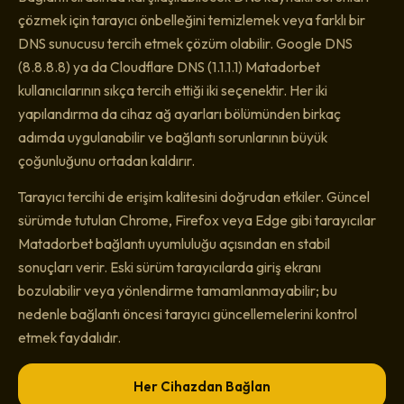
çözmek için tarayıcı önbelleğini temizlemek veya farklı bir
DNS sunucusu tercih etmek çözüm olabilir. Google DNS
(8.8.8.8) ya da Cloudflare DNS (1.1.1.1) Matadorbet
kullanıcılarının sıkça tercih ettiği iki seçenektir. Her iki
yapılandırma da cihaz ağ ayarları bölümünden birkaç
adımda uygulanabilir ve bağlantı sorunlarının büyük
çoğunluğunu ortadan kaldırır.
Tarayıcı tercihi de erişim kalitesini doğrudan etkiler. Güncel
sürümde tutulan Chrome, Firefox veya Edge gibi tarayıcılar
Matadorbet bağlantı uyumluluğu açısından en stabil
sonuçları verir. Eski sürüm tarayıcılarda giriş ekranı
bozulabilir veya yönlendirme tamamlanmayabilir; bu
nedenle bağlantı öncesi tarayıcı güncellemelerini kontrol
etmek faydalıdır.
Her Cihazdan Bağlan