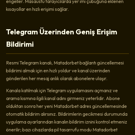
engeller. Masaüstü tarayıcılarda yer imi çubuğuna eklenen
kısayollar en hızlı erişimi sağlar.
Telegram Üzerinden Geniş Erişim
Bildirimi
Resmi Telegram kanalı, Matadorbet bağlantı güncellemesi
bildirimi almak için en hızlı yoldur ve kanal üzerinden
gönderilen her mesaj anlık olarak abonelere ulaşır.
Kanala katılmak için Telegram uygulamasını açmanız ve
arama kısmına ilgili kanal adını girmeniz yeterlidir. Abone
olduktan sonra her yeni Matadorbet adres güncellemesinde
otomatik bildirim alırsınız. Bildirimlerin gecikmesi durumunda
uygulama ayarlarından kanalın bildirim iznini kontrol etmeniz
önerilir; bazı cihazlarda pil tasarrufu modu Matadorbet