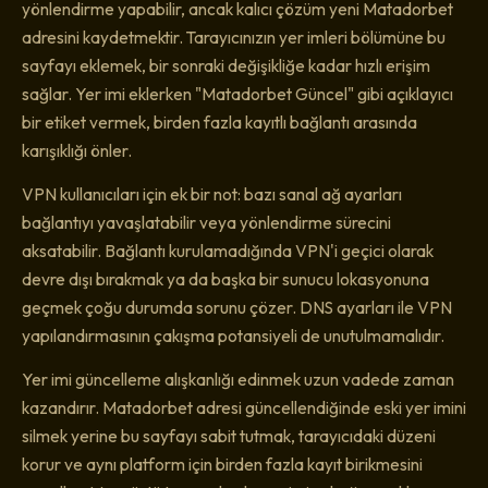
yönlendirme yapabilir, ancak kalıcı çözüm yeni Matadorbet
adresini kaydetmektir. Tarayıcınızın yer imleri bölümüne bu
sayfayı eklemek, bir sonraki değişikliğe kadar hızlı erişim
sağlar. Yer imi eklerken "Matadorbet Güncel" gibi açıklayıcı
bir etiket vermek, birden fazla kayıtlı bağlantı arasında
karışıklığı önler.
VPN kullanıcıları için ek bir not: bazı sanal ağ ayarları
bağlantıyı yavaşlatabilir veya yönlendirme sürecini
aksatabilir. Bağlantı kurulamadığında VPN'i geçici olarak
devre dışı bırakmak ya da başka bir sunucu lokasyonuna
geçmek çoğu durumda sorunu çözer. DNS ayarları ile VPN
yapılandırmasının çakışma potansiyeli de unutulmamalıdır.
Yer imi güncelleme alışkanlığı edinmek uzun vadede zaman
kazandırır. Matadorbet adresi güncellendiğinde eski yer imini
silmek yerine bu sayfayı sabit tutmak, tarayıcıdaki düzeni
korur ve aynı platform için birden fazla kayıt birikmesini