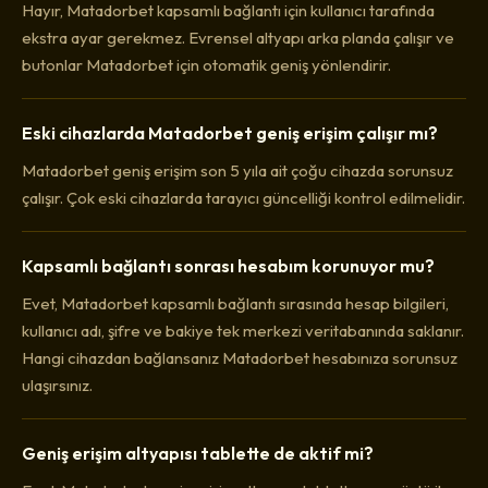
Hayır, Matadorbet kapsamlı bağlantı için kullanıcı tarafında
ekstra ayar gerekmez. Evrensel altyapı arka planda çalışır ve
butonlar Matadorbet için otomatik geniş yönlendirir.
Eski cihazlarda Matadorbet geniş erişim çalışır mı?
Matadorbet geniş erişim son 5 yıla ait çoğu cihazda sorunsuz
çalışır. Çok eski cihazlarda tarayıcı güncelliği kontrol edilmelidir.
Kapsamlı bağlantı sonrası hesabım korunuyor mu?
Evet, Matadorbet kapsamlı bağlantı sırasında hesap bilgileri,
kullanıcı adı, şifre ve bakiye tek merkezi veritabanında saklanır.
Hangi cihazdan bağlansanız Matadorbet hesabınıza sorunsuz
ulaşırsınız.
Geniş erişim altyapısı tablette de aktif mi?