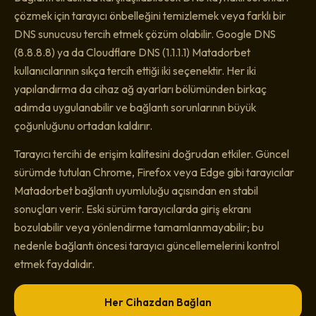
çözmek için tarayıcı önbelleğini temizlemek veya farklı bir
DNS sunucusu tercih etmek çözüm olabilir. Google DNS
(8.8.8.8) ya da Cloudflare DNS (1.1.1.1) Matadorbet
kullanıcılarının sıkça tercih ettiği iki seçenektir. Her iki
yapılandırma da cihaz ağ ayarları bölümünden birkaç
adımda uygulanabilir ve bağlantı sorunlarının büyük
çoğunluğunu ortadan kaldırır.
Tarayıcı tercihi de erişim kalitesini doğrudan etkiler. Güncel
sürümde tutulan Chrome, Firefox veya Edge gibi tarayıcılar
Matadorbet bağlantı uyumluluğu açısından en stabil
sonuçları verir. Eski sürüm tarayıcılarda giriş ekranı
bozulabilir veya yönlendirme tamamlanmayabilir; bu
nedenle bağlantı öncesi tarayıcı güncellemelerini kontrol
etmek faydalıdır.
Her Cihazdan Bağlan