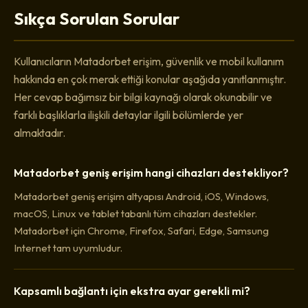
Sıkça Sorulan Sorular
Kullanıcıların Matadorbet erişim, güvenlik ve mobil kullanım
hakkında en çok merak ettiği konular aşağıda yanıtlanmıştır.
Her cevap bağımsız bir bilgi kaynağı olarak okunabilir ve
farklı başlıklarla ilişkili detaylar ilgili bölümlerde yer
almaktadır.
Matadorbet geniş erişim hangi cihazları destekliyor?
Matadorbet geniş erişim altyapısı Android, iOS, Windows,
macOS, Linux ve tablet tabanlı tüm cihazları destekler.
Matadorbet için Chrome, Firefox, Safari, Edge, Samsung
Internet tam uyumludur.
Kapsamlı bağlantı için ekstra ayar gerekli mi?