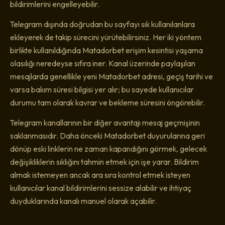
bildirimlerini engelleyebilir.
Telegram dışında doğrudan bu sayfayı sık kullanılanlara
ekleyerek de takip sürecini yürütebilirsiniz. Her iki yöntem
birlikte kullanıldığında Matadorbet erişim kesintisi yaşama
olasılığı neredeyse sıfıra iner. Kanal üzerinde paylaşılan
mesajlarda genellikle yeni Matadorbet adresi, geçiş tarihi ve
varsa bakım süresi bilgisi yer alır; bu sayede kullanıcılar
durumu tam olarak kavrar ve bekleme süresini öngörebilir.
Telegram kanallarının bir diğer avantajı mesaj geçmişinin
saklanmasıdır. Daha önceki Matadorbet duyurularına geri
dönüp eski linklerin ne zaman kapandığını görmek, gelecek
değişikliklerin sıklığını tahmin etmek için işe yarar. Bildirim
almak istemeyen ancak ara sıra kontrol etmek isteyen
kullanıcılar kanal bildirimlerini sessize alabilir ve ihtiyaç
duyduklarında kanalı manuel olarak açabilir.