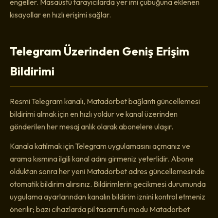
engeller. Masaüstü tarayıcılarda yer imi çubuğuna eklenen
kısayollar en hızlı erişimi sağlar.
Telegram Üzerinden Geniş Erişim
Bildirimi
Resmi Telegram kanalı, Matadorbet bağlantı güncellemesi
bildirimi almak için en hızlı yoldur ve kanal üzerinden
gönderilen her mesaj anlık olarak abonelere ulaşır.
Kanala katılmak için Telegram uygulamasını açmanız ve
arama kısmına ilgili kanal adını girmeniz yeterlidir. Abone
olduktan sonra her yeni Matadorbet adres güncellemesinde
otomatik bildirim alırsınız. Bildirimlerin gecikmesi durumunda
uygulama ayarlarından kanalın bildirim iznini kontrol etmeniz
önerilir; bazı cihazlarda pil tasarrufu modu Matadorbet