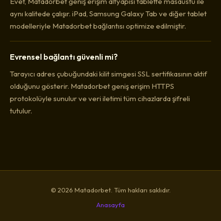
Evet, Matadorbet geniş erişim altyapısı tablette masaüstü ile
aynı kalitede çalışır. iPad, Samsung Galaxy Tab ve diğer tablet
modelleriyle Matadorbet bağlantısı optimize edilmiştir.
Evrensel bağlantı güvenli mi?
Tarayıcı adres çubuğundaki kilit simgesi SSL sertifikasının aktif
olduğunu gösterir. Matadorbet geniş erişim HTTPS
protokolüyle sunulur ve veri iletimi tüm cihazlarda şifreli
tutulur.
© 2026 Matadorbet. Tüm hakları saklıdır.
Anasayfa