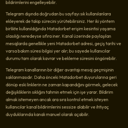
bildirimlerini engelleyebilir.
Telegram dışında doğrudan bu sayfayı sık kullanılanlara
ekleyerek de takip sürecini yürütebilirsiniz. Her iki yöntem
birlikte kullanıldığında Matadorbet erişim kesintisi yaşama
olasılığı neredeyse sıfıra iner. Kanal üzerinde paylaşılan
mesajlarda genellikle yeni Matadorbet adresi, geçiş tarihi ve
varsa bakım süresi bilgisi yer alır; bu sayede kullanıcılar
durumu tam olarak kavrar ve bekleme süresini öngörebilir.
Telegram kanallarının bir diğer avantajı mesaj geçmişinin
saklanmasıdır. Daha önceki Matadorbet duyurularına geri
dönüp eski linklerin ne zaman kapandığını görmek, gelecek
değişikliklerin sıklığını tahmin etmek için işe yarar. Bildirim
almak istemeyen ancak ara sıra kontrol etmek isteyen
kullanıcılar kanal bildirimlerini sessize alabilir ve ihtiyaç
duyduklarında kanalı manuel olarak açabilir.