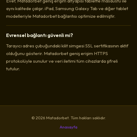
Evet, Matadorbet geniş erişim altyapısı tablette masaüstü ile
aynı kalitede çalışır. iPad, Samsung Galaxy Tab ve diğer tablet
modelleriyle Matadorbet bağlantısı optimize edilmiştir.
Evrensel bağlantı güvenli mi?
Tarayıcı adres çubuğundaki kilit simgesi SSL sertifikasının aktif
olduğunu gösterir. Matadorbet geniş erişim HTTPS
protokolüyle sunulur ve veri iletimi tüm cihazlarda şifreli
tutulur.
© 2026 Matadorbet. Tüm hakları saklıdır.
Anasayfa