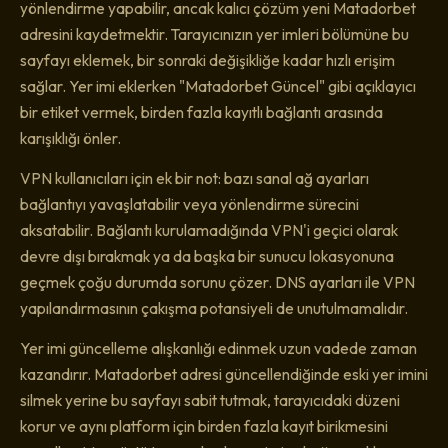
yönlendirme yapabilir, ancak kalıcı çözüm yeni Matadorbet
adresini kaydetmektir. Tarayıcınızın yer imleri bölümüne bu
sayfayı eklemek, bir sonraki değişikliğe kadar hızlı erişim
sağlar. Yer imi eklerken "Matadorbet Güncel" gibi açıklayıcı
bir etiket vermek, birden fazla kayıtlı bağlantı arasında
karışıklığı önler.
VPN kullanıcıları için ek bir not: bazı sanal ağ ayarları
bağlantıyı yavaşlatabilir veya yönlendirme sürecini
aksatabilir. Bağlantı kurulamadığında VPN'i geçici olarak
devre dışı bırakmak ya da başka bir sunucu lokasyonuna
geçmek çoğu durumda sorunu çözer. DNS ayarları ile VPN
yapılandırmasının çakışma potansiyeli de unutulmamalıdır.
Yer imi güncelleme alışkanlığı edinmek uzun vadede zaman
kazandırır. Matadorbet adresi güncellendiğinde eski yer imini
silmek yerine bu sayfayı sabit tutmak, tarayıcıdaki düzeni
korur ve aynı platform için birden fazla kayıt birikmesini