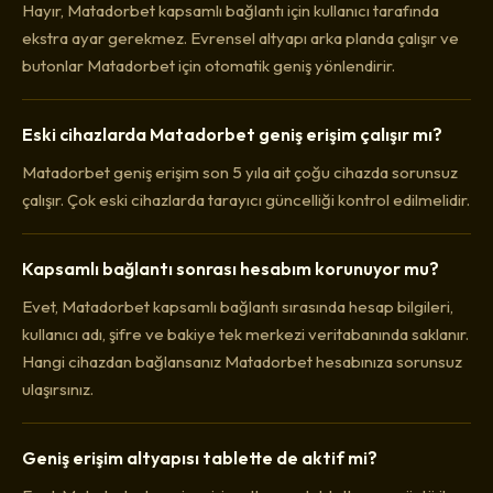
Hayır, Matadorbet kapsamlı bağlantı için kullanıcı tarafında
ekstra ayar gerekmez. Evrensel altyapı arka planda çalışır ve
butonlar Matadorbet için otomatik geniş yönlendirir.
Eski cihazlarda Matadorbet geniş erişim çalışır mı?
Matadorbet geniş erişim son 5 yıla ait çoğu cihazda sorunsuz
çalışır. Çok eski cihazlarda tarayıcı güncelliği kontrol edilmelidir.
Kapsamlı bağlantı sonrası hesabım korunuyor mu?
Evet, Matadorbet kapsamlı bağlantı sırasında hesap bilgileri,
kullanıcı adı, şifre ve bakiye tek merkezi veritabanında saklanır.
Hangi cihazdan bağlansanız Matadorbet hesabınıza sorunsuz
ulaşırsınız.
Geniş erişim altyapısı tablette de aktif mi?