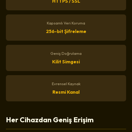
HTTPS / SSL
Kapsamlı Veri Koruma
256-bit Şifreleme
Geniş Doğrulama
Kilit Simgesi
Evrensel Kaynak
Resmi Kanal
Her Cihazdan Geniş Erişim