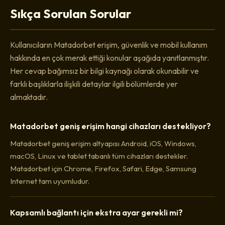
Sıkça Sorulan Sorular
Kullanıcıların Matadorbet erişim, güvenlik ve mobil kullanım
hakkında en çok merak ettiği konular aşağıda yanıtlanmıştır.
Her cevap bağımsız bir bilgi kaynağı olarak okunabilir ve
farklı başlıklarla ilişkili detaylar ilgili bölümlerde yer
almaktadır.
Matadorbet geniş erişim hangi cihazları destekliyor?
Matadorbet geniş erişim altyapısı Android, iOS, Windows,
macOS, Linux ve tablet tabanlı tüm cihazları destekler.
Matadorbet için Chrome, Firefox, Safari, Edge, Samsung
Internet tam uyumludur.
Kapsamlı bağlantı için ekstra ayar gerekli mi?