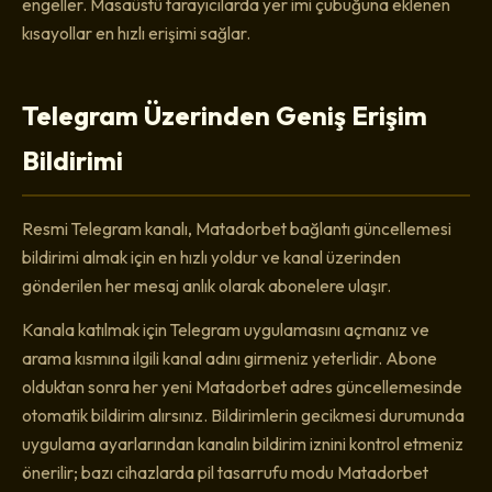
engeller. Masaüstü tarayıcılarda yer imi çubuğuna eklenen
kısayollar en hızlı erişimi sağlar.
Telegram Üzerinden Geniş Erişim
Bildirimi
Resmi Telegram kanalı, Matadorbet bağlantı güncellemesi
bildirimi almak için en hızlı yoldur ve kanal üzerinden
gönderilen her mesaj anlık olarak abonelere ulaşır.
Kanala katılmak için Telegram uygulamasını açmanız ve
arama kısmına ilgili kanal adını girmeniz yeterlidir. Abone
olduktan sonra her yeni Matadorbet adres güncellemesinde
otomatik bildirim alırsınız. Bildirimlerin gecikmesi durumunda
uygulama ayarlarından kanalın bildirim iznini kontrol etmeniz
önerilir; bazı cihazlarda pil tasarrufu modu Matadorbet