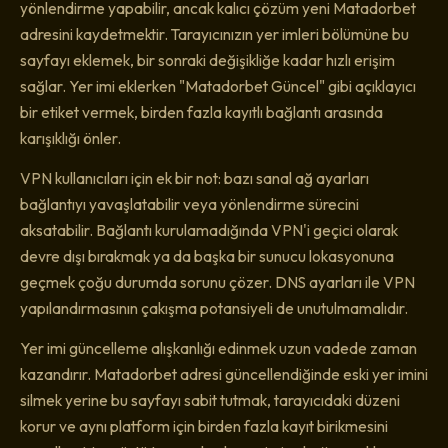
yönlendirme yapabilir, ancak kalıcı çözüm yeni Matadorbet
adresini kaydetmektir. Tarayıcınızın yer imleri bölümüne bu
sayfayı eklemek, bir sonraki değişikliğe kadar hızlı erişim
sağlar. Yer imi eklerken "Matadorbet Güncel" gibi açıklayıcı
bir etiket vermek, birden fazla kayıtlı bağlantı arasında
karışıklığı önler.
VPN kullanıcıları için ek bir not: bazı sanal ağ ayarları
bağlantıyı yavaşlatabilir veya yönlendirme sürecini
aksatabilir. Bağlantı kurulamadığında VPN'i geçici olarak
devre dışı bırakmak ya da başka bir sunucu lokasyonuna
geçmek çoğu durumda sorunu çözer. DNS ayarları ile VPN
yapılandırmasının çakışma potansiyeli de unutulmamalıdır.
Yer imi güncelleme alışkanlığı edinmek uzun vadede zaman
kazandırır. Matadorbet adresi güncellendiğinde eski yer imini
silmek yerine bu sayfayı sabit tutmak, tarayıcıdaki düzeni
korur ve aynı platform için birden fazla kayıt birikmesini