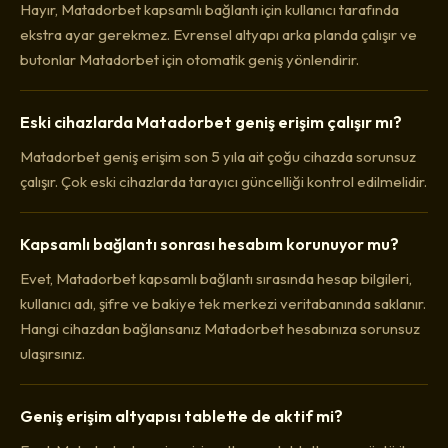
Hayır, Matadorbet kapsamlı bağlantı için kullanıcı tarafında
ekstra ayar gerekmez. Evrensel altyapı arka planda çalışır ve
butonlar Matadorbet için otomatik geniş yönlendirir.
Eski cihazlarda Matadorbet geniş erişim çalışır mı?
Matadorbet geniş erişim son 5 yıla ait çoğu cihazda sorunsuz
çalışır. Çok eski cihazlarda tarayıcı güncelliği kontrol edilmelidir.
Kapsamlı bağlantı sonrası hesabım korunuyor mu?
Evet, Matadorbet kapsamlı bağlantı sırasında hesap bilgileri,
kullanıcı adı, şifre ve bakiye tek merkezi veritabanında saklanır.
Hangi cihazdan bağlansanız Matadorbet hesabınıza sorunsuz
ulaşırsınız.
Geniş erişim altyapısı tablette de aktif mi?