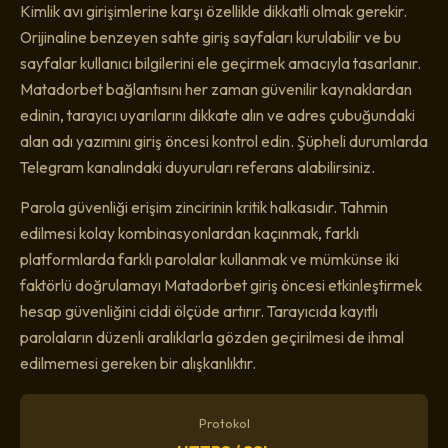
Kimlik avı girişimlerine karşı özellikle dikkatli olmak gerekir.
Orijinaline benzeyen sahte giriş sayfaları kurulabilir ve bu
sayfalar kullanıcı bilgilerini ele geçirmek amacıyla tasarlanır.
Matadorbet bağlantısını her zaman güvenilir kaynaklardan
edinin, tarayıcı uyarılarını dikkate alın ve adres çubuğundaki
alan adı yazımını giriş öncesi kontrol edin. Şüpheli durumlarda
Telegram kanalındaki duyuruları referans alabilirsiniz.
Parola güvenliği erişim zincirinin kritik halkasıdır. Tahmin
edilmesi kolay kombinasyonlardan kaçınmak, farklı
platformlarda farklı parolalar kullanmak ve mümkünse iki
faktörlü doğrulamayı Matadorbet giriş öncesi etkinleştirmek
hesap güvenliğini ciddi ölçüde artırır. Tarayıcıda kayıtlı
parolaların düzenli aralıklarla gözden geçirilmesi de ihmal
edilmemesi gereken bir alışkanlıktır.
Protokol