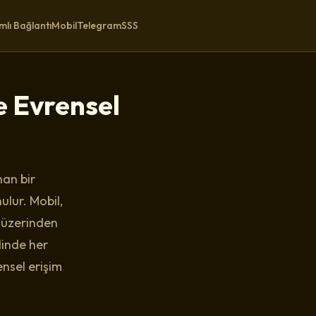
lı Bağlantı
Mobil
Telegram
SSS
e Evrensel
nan bir
ulur. Mobil,
 üzerinden
linde her
nsel erişim