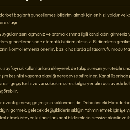
rbet bağlantı güncellemesi bildirimi almak için en hızlı yoldur ve 
re ulaşır.
 uygulamasını açmanız ve arama kısmına ilgili kanal adını girmeniz 
res güncellemesinde otomatik bildirim alırsınız. Bildirimlerin ge
iznini kontrol etmeniz önerilir; bazı cihazlarda pil tasarrufu modu Ma
ayfayı sık kullanılanlara ekleyerek de takip sürecini yürütebilirsiniz
işim kesintisi yaşama olasılığı neredeyse sıfıra iner. Kanal üzerinde
esi, geçiş tarihi ve varsa bakım süresi bilgisi yer alır; bu sayede ku
görebilir.
ğer avantajı mesaj geçmişinin saklanmasıdır. Daha önceki Matadorbe
ığını görmek, gelecek değişikliklerin sıklığını tahmin etmek için işe y
ol etmek isteyen kullanıcılar kanal bildirimlerini sessize alabilir ve 