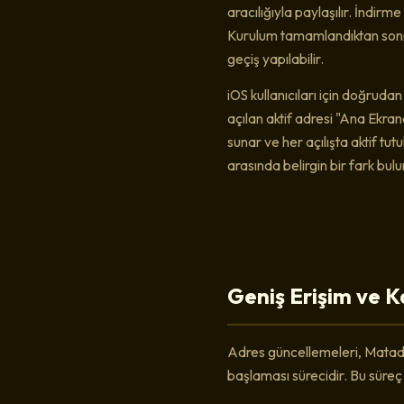
aracılığıyla paylaşılır. İndirm
Kurulum tamamlandıktan sonr
geçiş yapılabilir.
iOS kullanıcıları için doğrud
açılan aktif adresi "Ana Ekra
sunar ve her açılışta aktif t
arasında belirgin bir fark bul
Geniş Erişim ve K
Adres güncellemeleri, Matado
başlaması sürecidir. Bu süreç k