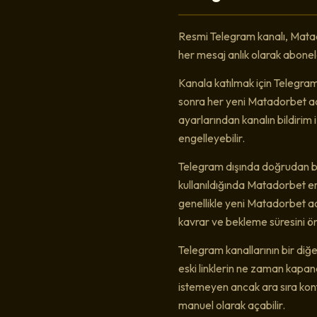
Resmi Telegram kanalı, Matado
her mesaj anlık olarak abonele
Kanala katılmak için Telegram
sonra her yeni Matadorbet ad
ayarlarından kanalın bildirim 
engelleyebilir.
Telegram dışında doğrudan bu s
kullanıldığında Matadorbet er
genellikle yeni Matadorbet adr
kavrar ve bekleme süresini ön
Telegram kanallarının bir di
eski linklerin ne zaman kapand
istemeyen ancak ara sıra kontr
manuel olarak açabilir.