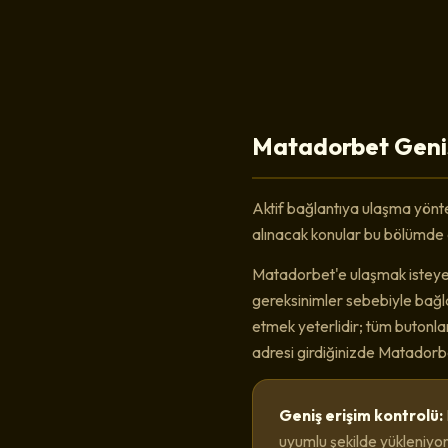
Matadorbet Geniş
Aktif bağlantıya ulaşma yöntem
alınacak konular bu bölümde a
Matadorbet'e ulaşmak isteyen k
gereksinimler sebebiyle bağlan
etmek yeterlidir; tüm butonla
adresi girdiğinizde Matadorbe
Geniş erişim kontrolü:
uyumlu şekilde yükleniyo