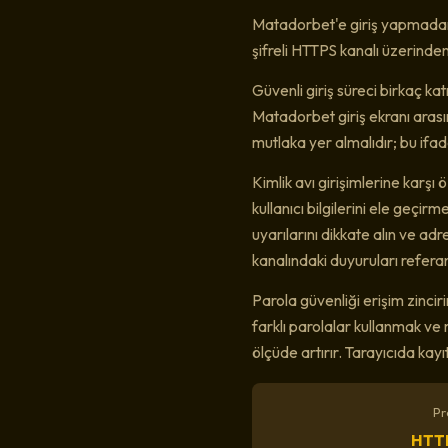
Matadorbet'e giriş yapmadan ö
şifreli HTTPS kanalı üzerinde
Güvenli giriş süreci birkaç kat
Matadorbet giriş ekranı arasınd
mutlaka yer almalıdır; bu ifa
Kimlik avı girişimlerine karşı 
kullanıcı bilgilerini ele geçi
uyarılarını dikkate alın ve a
kanalındaki duyuruları referans
Parola güvenliği erişim zincir
farklı parolalar kullanmak ve
ölçüde artırır. Tarayıcıda kayı
Pr
HTTP