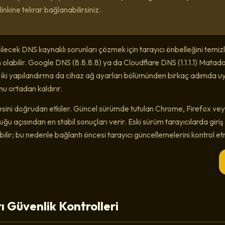
nkine tekrar bağlanabilirsiniz.
abilecek DNS kaynaklı sorunları çözmek için tarayıcı önbelleğini temi
labilir. Google DNS (8.8.8.8) ya da Cloudflare DNS (1.1.1.1) Matadorb
Her iki yapılandırma da cihaz ağ ayarları bölümünden birkaç adımda u
u ortadan kaldırır.
itesini doğrudan etkiler. Güncel sürümde tutulan Chrome, Firefox vey
 açısından en stabil sonuçları verir. Eski sürüm tarayıcılarda giriş
r; bu nedenle bağlantı öncesi tarayıcı güncellemelerini kontrol et
 Güvenlik Kontrolleri