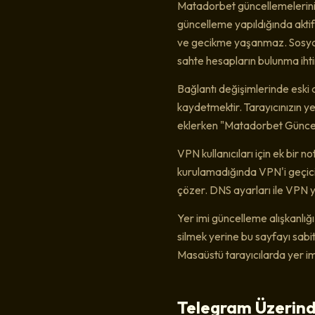
Matadorbet güncellemelerini 
güncelleme yapıldığında aktif
ve gecikme yaşanmaz. Sosyal 
sahte hesapların bulunma ihti
Bağlantı değişimlerinde eski 
kaydetmektir. Tarayıcınızın ye
eklerken "Matadorbet Güncel" g
VPN kullanıcıları için ek bir n
kurulamadığında VPN'i geçic
çözer. DNS ayarları ile VPN 
Yer imi güncelleme alışkanlı
silmek yerine bu sayfayı sabit
Masaüstü tarayıcılarda yer imi
Telegram Üzerinde