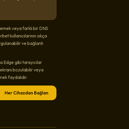
zlemek veya farklı bir DNS
et kullanıcılarının sıkça
ygulanabilir ve bağlantı
a Edge gibi tarayıcılar
 ekranı bozulabilir veya
mek faydalıdır.
Her Cihazdan Bağlan