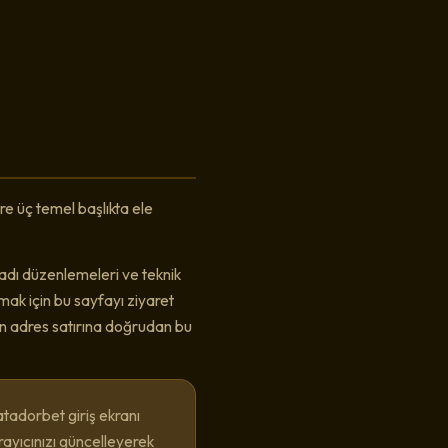
re üç temel başlıkta ele
n adı düzenlemeleri ve teknik
şmak için bu sayfayı ziyaret
ın adres satırına doğrudan bu
atadorbet giriş ekranı
ayıcınızı güncelleyerek