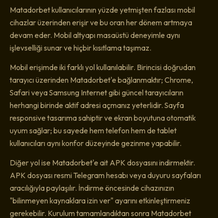
Matadorbet kullanıcılarının yüzde yetmişten fazlası mobil
cihazlar üzerinden erişir ve bu oran her dönem artmaya
devam eder. Mobil altyapı masaüstü deneyimle aynı
işlevselliği sunar ve hiçbir kısıtlama taşımaz.
Mobil erişimde iki farklı yol kullanılabilir. Birincisi doğrudan
tarayıcı üzerinden Matadorbet'e bağlanmaktır; Chrome,
Safari veya Samsung Internet gibi güncel tarayıcıların
herhangi birinde aktif adresi açmanız yeterlidir. Sayfa
responsive tasarıma sahiptir ve ekran boyutuna otomatik
uyum sağlar; bu sayede hem telefon hem de tablet
kullanıcıları aynı konfor düzeyinde gezinme yapabilir.
Diğer yol ise Matadorbet'e ait APK dosyasını indirmektir.
APK dosyası resmi Telegram hesabı veya duyuru sayfaları
aracılığıyla paylaşılır. İndirme öncesinde cihazınızın
"bilinmeyen kaynaklara izin ver" ayarını etkinleştirmeniz
gerekebilir. Kurulum tamamlandıktan sonra Matadorbet