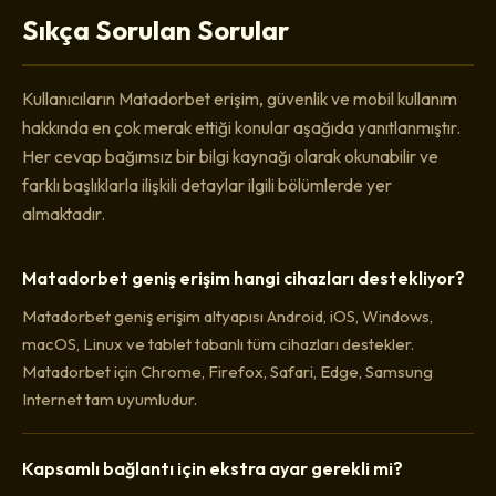
Sıkça Sorulan Sorular
Kullanıcıların Matadorbet erişim, güvenlik ve mobil kullanım
hakkında en çok merak ettiği konular aşağıda yanıtlanmıştır.
Her cevap bağımsız bir bilgi kaynağı olarak okunabilir ve
farklı başlıklarla ilişkili detaylar ilgili bölümlerde yer
almaktadır.
Matadorbet geniş erişim hangi cihazları destekliyor?
Matadorbet geniş erişim altyapısı Android, iOS, Windows,
macOS, Linux ve tablet tabanlı tüm cihazları destekler.
Matadorbet için Chrome, Firefox, Safari, Edge, Samsung
Internet tam uyumludur.
Kapsamlı bağlantı için ekstra ayar gerekli mi?