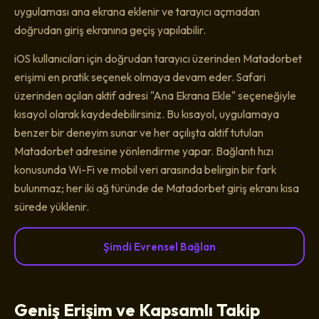
uygulaması ana ekrana eklenir ve tarayıcı açmadan
doğrudan giriş ekranına geçiş yapılabilir.
iOS kullanıcıları için doğrudan tarayıcı üzerinden Matadorbet
erişimi en pratik seçenek olmaya devam eder. Safari
üzerinden açılan aktif adresi "Ana Ekrana Ekle" seçeneğiyle
kısayol olarak kaydedebilirsiniz. Bu kısayol, uygulamaya
benzer bir deneyim sunar ve her açılışta aktif tutulan
Matadorbet adresine yönlendirme yapar. Bağlantı hızı
konusunda Wi-Fi ve mobil veri arasında belirgin bir fark
bulunmaz; her iki ağ türünde de Matadorbet giriş ekranı kısa
sürede yüklenir.
Şimdi Evrensel Bağlan
Geniş Erişim ve Kapsamlı Takip