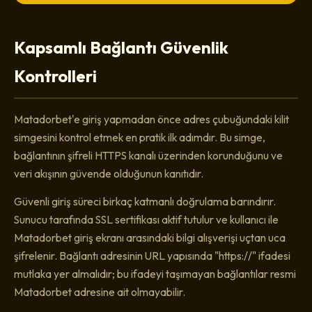
Kapsamlı Bağlantı Güvenlik
Kontrolleri
Matadorbet'e giriş yapmadan önce adres çubuğundaki kilit
simgesini kontrol etmek en pratik ilk adımdır. Bu simge,
bağlantının şifreli HTTPS kanalı üzerinden korunduğunu ve
veri akışının güvende olduğunun kanıtıdır.
Güvenli giriş süreci birkaç katmanlı doğrulama barındırır.
Sunucu tarafında SSL sertifikası aktif tutulur ve kullanıcı ile
Matadorbet giriş ekranı arasındaki bilgi alışverişi uçtan uca
şifrelenir. Bağlantı adresinin URL yapısında "https://" ifadesi
mutlaka yer almalıdır; bu ifadeyi taşımayan bağlantılar resmi
Matadorbet adresine ait olmayabilir.