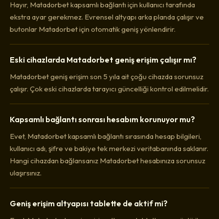
Hayır, Matadorbet kapsamlı bağlantı için kullanıcı tarafında
ekstra ayar gerekmez. Evrensel altyapı arka planda çalışır ve
butonlar Matadorbet için otomatik geniş yönlendirir.
Eski cihazlarda Matadorbet geniş erişim çalışır mı?
Matadorbet geniş erişim son 5 yıla ait çoğu cihazda sorunsuz
çalışır. Çok eski cihazlarda tarayıcı güncelliği kontrol edilmelidir.
Kapsamlı bağlantı sonrası hesabım korunuyor mu?
Evet, Matadorbet kapsamlı bağlantı sırasında hesap bilgileri,
kullanıcı adı, şifre ve bakiye tek merkezi veritabanında saklanır.
Hangi cihazdan bağlansanız Matadorbet hesabınıza sorunsuz
ulaşırsınız.
Geniş erişim altyapısı tablette de aktif mi?