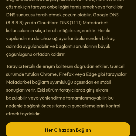
çözmek için tarayıcı önbelleğini temizlemek veya farklı bir
DNS sunucusu tercih etmek çözüm olabilir. Google DNS
(8.8.8.8) ya da Cloudflare DNS (1.1.1.1) Matadorbet
kullanıcılarının sıkça tercih ettiği iki seçenektir. Her iki
yapılandırma da cihaz ağ ayarları bölümünden birkaç
adımda uygulanabilir ve bağlantı sorunlarının büyük
çoğunluğunu ortadan kaldırır.
Tarayıcı tercihi de erişim kalitesini doğrudan etkiler. Güncel
sürümde tutulan Chrome, Firefox veya Edge gibi tarayıcılar
Matadorbet bağlantı uyumluluğu açısından en stabil
sonuçları verir. Eski sürüm tarayıcılarda giriş ekranı
bozulabilir veya yönlendirme tamamlanmayabilir; bu
nedenle bağlantı öncesi tarayıcı güncellemelerini kontrol
etmek faydalıdır.
Her Cihazdan Bağlan