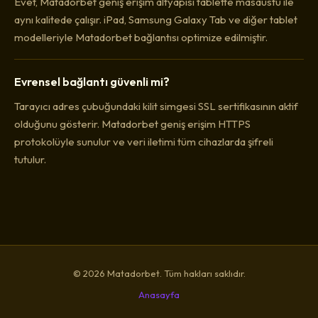
Evet, Matadorbet geniş erişim altyapısı tablette masaüstü ile
aynı kalitede çalışır. iPad, Samsung Galaxy Tab ve diğer tablet
modelleriyle Matadorbet bağlantısı optimize edilmiştir.
Evrensel bağlantı güvenli mi?
Tarayıcı adres çubuğundaki kilit simgesi SSL sertifikasının aktif
olduğunu gösterir. Matadorbet geniş erişim HTTPS
protokolüyle sunulur ve veri iletimi tüm cihazlarda şifreli
tutulur.
© 2026 Matadorbet. Tüm hakları saklıdır.
Anasayfa