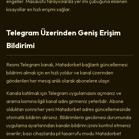
engeller. Masaüstü tarayıcılarda yer imi çubuğuna eklenen
kısayollar en hızlı erişimi sağlar.
Telegram Üzerinden Geniş Erişim
Bildirimi
Resmi Telegram kanalı, Matadorbet bağlantı güncellemesi
bildirimi almak için en hızlı yoldur ve kanal üzerinden
gönderilen her mesaj anlık olarak abonelere ulaşır.
Kanala katılmak için Telegram uygulamasını açmanız ve
arama kısmına ilgili kanal adını girmeniz yeterlidir. Abone
olduktan sonra her yeni Matadorbet adres güncellemesinde
otomatik bildirim alırsınız. Bildirimlerin gecikmesi durumunda
uygulama ayarlarından kanalın bildirim iznini kontrol etmeniz
önerilir; bazı cihazlarda pil tasarrufu modu Matadorbet