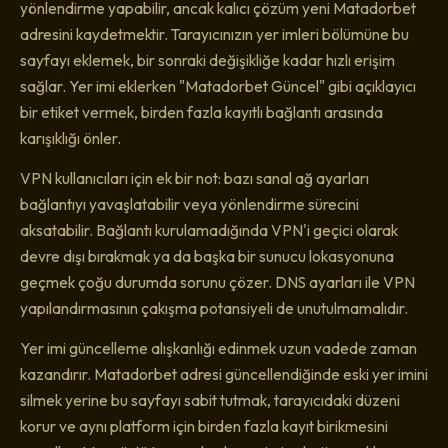
yönlendirme yapabilir, ancak kalıcı çözüm yeni Matadorbet
adresini kaydetmektir. Tarayıcınızın yer imleri bölümüne bu
sayfayı eklemek, bir sonraki değişikliğe kadar hızlı erişim
sağlar. Yer imi eklerken "Matadorbet Güncel" gibi açıklayıcı
bir etiket vermek, birden fazla kayıtlı bağlantı arasında
karışıklığı önler.
VPN kullanıcıları için ek bir not: bazı sanal ağ ayarları
bağlantıyı yavaşlatabilir veya yönlendirme sürecini
aksatabilir. Bağlantı kurulamadığında VPN'i geçici olarak
devre dışı bırakmak ya da başka bir sunucu lokasyonuna
geçmek çoğu durumda sorunu çözer. DNS ayarları ile VPN
yapılandırmasının çakışma potansiyeli de unutulmamalıdır.
Yer imi güncelleme alışkanlığı edinmek uzun vadede zaman
kazandırır. Matadorbet adresi güncellendiğinde eski yer imini
silmek yerine bu sayfayı sabit tutmak, tarayıcıdaki düzeni
korur ve aynı platform için birden fazla kayıt birikmesini