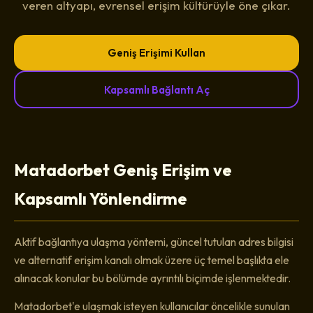
veren altyapı, evrensel erişim kültürüyle öne çıkar.
Geniş Erişimi Kullan
Kapsamlı Bağlantı Aç
Matadorbet Geniş Erişim ve
Kapsamlı Yönlendirme
Aktif bağlantıya ulaşma yöntemi, güncel tutulan adres bilgisi
ve alternatif erişim kanalı olmak üzere üç temel başlıkta ele
alınacak konular bu bölümde ayrıntılı biçimde işlenmektedir.
Matadorbet'e ulaşmak isteyen kullanıcılar öncelikle sunulan