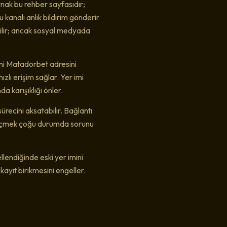
nak bu rehber sayfasıdır;
kanalı anlık bildirim gönderir
ilir; ancak sosyal medyada
eni Matadorbet adresini
zlı erişim sağlar. Yer imi
a karışıklığı önler.
ürecini aksatabilir. Bağlantı
 geçmek çoğu durumda sorunu
endiğinde eski yer imini
kayıt birikmesini engeller.