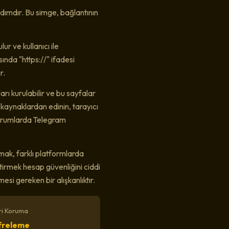
dımdır. Bu simge, bağlantının
ur ve kullanıcı ile
sında "https://" ifadesi
r.
ları kurulabilir ve bu sayfalar
 kaynaklardan edinin, tarayıcı
 durumlarda Telegram
nmak, farklı platformlarda
tirmek hesap güvenliğini ciddi
esi gereken bir alışkanlıktır.
ri Koruma
ifreleme