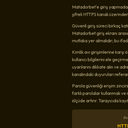
Matadorbet'e giriş yapmadan ö
şifreli HTTPS kanalı üzerinde
Güvenli giriş süreci birkaç kat
Matadorbet giriş ekranı arasınd
mutlaka yer almalıdır; bu ifa
Kimlik avı girişimlerine karşı 
kullanıcı bilgilerini ele geçi
uyarılarını dikkate alın ve a
kanalındaki duyuruları referans
Parola güvenliği erişim zincir
farklı parolalar kullanmak ve
ölçüde artırır. Tarayıcıda kayı
Pr
HTTP