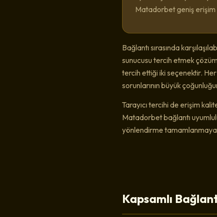
Matadorbet geniş erişim li
Bağlantı sırasında karşılaşıl
sunucusu tercih etmek çözüm o
tercih ettiği iki seçenektir. 
sorunlarının büyük çoğunluğun
Tarayıcı tercihi de erişim kal
Matadorbet bağlantı uyumluluğu
yönlendirme tamamlanmayabili
Kapsamlı Bağlantı