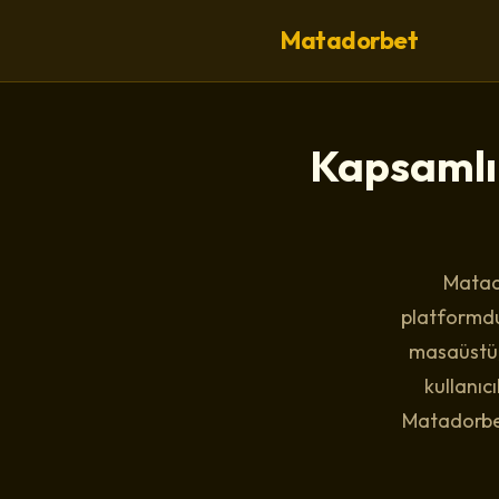
Matadorbet
Kapsaml
Matado
platformdur
masaüstü,
kullanıc
Matadorbet