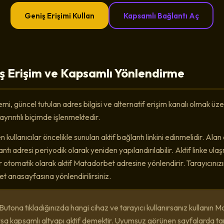
Geniş Erişimi Kullan
Kapsamlı Bağlantı Aç
 Erişim ve Kapsamlı Yönlendirme
i, güncel tutulan adres bilgisi ve alternatif erişim kanalı olmak üze
yrıntılı biçimde işlenmektedir.
ullanıcılar öncelikle sunulan aktif bağlantı linkini edinmelidir. Ala
tı adresi periyodik olarak yeniden yapılandırılabilir. Aktif linke ula
r otomatik olarak aktif Matadorbet adresine yönlendirir. Tarayıcınız
t anasayfasına yönlendirilirsiniz.
Butona tıkladığınızda hangi cihaz ve tarayıcı kullanırsanız kullanın M
rsa kapsamlı altyapı aktif demektir. Uyumsuz görünen sayfalarda tar