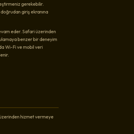
leştirmeniz gerekebilir.
doğrudan giriş ekranına
devam eder. Safari üzerinden
uygulamaya benzer bir deneyim
da Wi-Fi ve mobil veri
enir.
n üzerinden hizmet vermeye