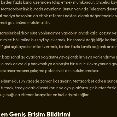
birden fazla kanal üzerinden takip etmek mümkündür. Öncelikli kay
 Matadorbet linki burada yayınlanır. Bunun yanında Telegram duyuru 
medya hesapları da ek bir referans noktası olarak değerlendirileb
mali göz önünde tutulmalıdır.
adresler belirli bir süre yönlendirme yapabilir, ancak kalıcı çözüm y
r imleri bölümüne bu sayfayı eklemek, bir sonraki değişikliğe kadar hı
ibi açıklayıcı bir etiket vermek, birden fazla kayıtlı bağlantı arasınd
ot: bazı sanal ağ ayarları bağlantıyı yavaşlatabilir veya yönlendirme s
i olarak devre dışı bırakmak ya da başka bir sunucu lokasyonuna
yapılandırmasının çakışma potansiyeli de unutulmamalıdır.
ğı edinmek uzun vadede zaman kazandırır. Matadorbet adresi güncell
 tutmak, tarayıcıdaki düzeni korur ve aynı platform için birden fazla 
 çubuğuna eklenen kısayollar en hızlı erişimi sağlar.
n Geniş Erişim Bildirimi