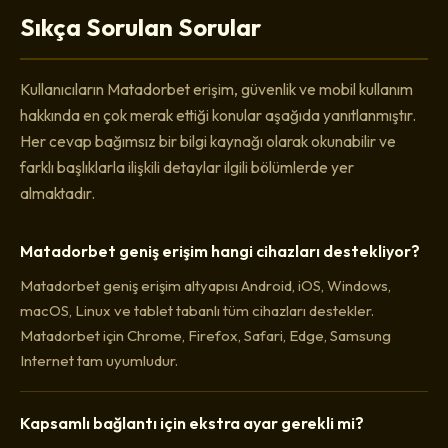
Sıkça Sorulan Sorular
Kullanıcıların Matadorbet erişim, güvenlik ve mobil kullanım
hakkında en çok merak ettiği konular aşağıda yanıtlanmıştır.
Her cevap bağımsız bir bilgi kaynağı olarak okunabilir ve
farklı başlıklarla ilişkili detaylar ilgili bölümlerde yer
almaktadır.
Matadorbet geniş erişim hangi cihazları destekliyor?
Matadorbet geniş erişim altyapısı Android, iOS, Windows,
macOS, Linux ve tablet tabanlı tüm cihazları destekler.
Matadorbet için Chrome, Firefox, Safari, Edge, Samsung
Internet tam uyumludur.
Kapsamlı bağlantı için ekstra ayar gerekli mi?