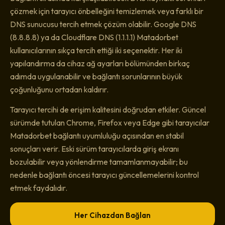
çözmek için tarayıcı önbelleğini temizlemek veya farklı bir
DNS sunucusu tercih etmek çözüm olabilir. Google DNS
(8.8.8.8) ya da Cloudflare DNS (1.1.1.1) Matadorbet
kullanıcılarının sıkça tercih ettiği iki seçenektir. Her iki
yapılandırma da cihaz ağ ayarları bölümünden birkaç
adımda uygulanabilir ve bağlantı sorunlarının büyük
çoğunluğunu ortadan kaldırır.
Tarayıcı tercihi de erişim kalitesini doğrudan etkiler. Güncel
sürümde tutulan Chrome, Firefox veya Edge gibi tarayıcılar
Matadorbet bağlantı uyumluluğu açısından en stabil
sonuçları verir. Eski sürüm tarayıcılarda giriş ekranı
bozulabilir veya yönlendirme tamamlanmayabilir; bu
nedenle bağlantı öncesi tarayıcı güncellemelerini kontrol
etmek faydalıdır.
Her Cihazdan Bağlan