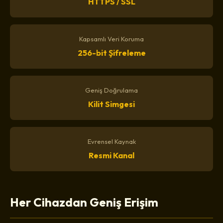
HTTPS / SSL
Kapsamlı Veri Koruma
256-bit Şifreleme
Geniş Doğrulama
Kilit Simgesi
Evrensel Kaynak
Resmi Kanal
Her Cihazdan Geniş Erişim