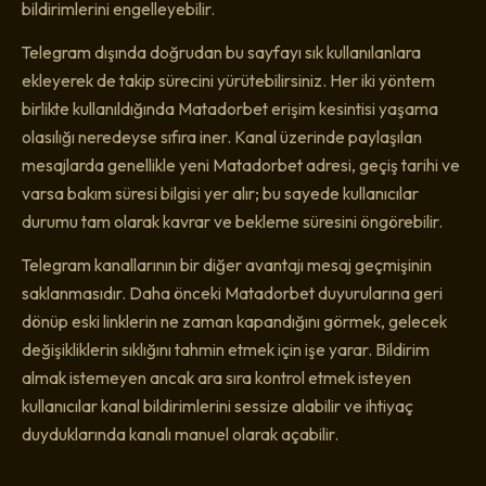
bildirimlerini engelleyebilir.
Telegram dışında doğrudan bu sayfayı sık kullanılanlara
ekleyerek de takip sürecini yürütebilirsiniz. Her iki yöntem
birlikte kullanıldığında Matadorbet erişim kesintisi yaşama
olasılığı neredeyse sıfıra iner. Kanal üzerinde paylaşılan
mesajlarda genellikle yeni Matadorbet adresi, geçiş tarihi ve
varsa bakım süresi bilgisi yer alır; bu sayede kullanıcılar
durumu tam olarak kavrar ve bekleme süresini öngörebilir.
Telegram kanallarının bir diğer avantajı mesaj geçmişinin
saklanmasıdır. Daha önceki Matadorbet duyurularına geri
dönüp eski linklerin ne zaman kapandığını görmek, gelecek
değişikliklerin sıklığını tahmin etmek için işe yarar. Bildirim
almak istemeyen ancak ara sıra kontrol etmek isteyen
kullanıcılar kanal bildirimlerini sessize alabilir ve ihtiyaç
duyduklarında kanalı manuel olarak açabilir.