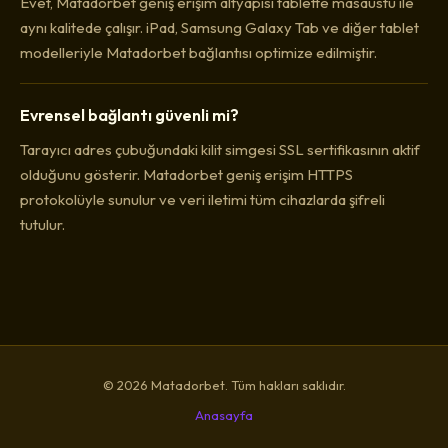
Evet, Matadorbet geniş erişim altyapısı tablette masaüstü ile
aynı kalitede çalışır. iPad, Samsung Galaxy Tab ve diğer tablet
modelleriyle Matadorbet bağlantısı optimize edilmiştir.
Evrensel bağlantı güvenli mi?
Tarayıcı adres çubuğundaki kilit simgesi SSL sertifikasının aktif
olduğunu gösterir. Matadorbet geniş erişim HTTPS
protokolüyle sunulur ve veri iletimi tüm cihazlarda şifreli
tutulur.
© 2026 Matadorbet. Tüm hakları saklıdır.
Anasayfa