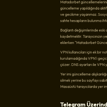
Matadorbet güncellemelerini 
güncelleme yapıldığında aktif
ve gecikme yaşanmaz. Sosyal 
sahte hesapların bulunma ihti
Bağlantı değişimlerinde eski 
kaydetmektir. Tarayıcınızın ye
eklerken "Matadorbet Güncel" g
VPN kullanıcıları için ek bir n
kurulamadığında VPN'i geçic
çözer. DNS ayarları ile VPN 
Yer imi güncelleme alışkanlı
silmek yerine bu sayfayı sabit
Masaüstü tarayıcılarda yer imi
Telegram Üzerinde