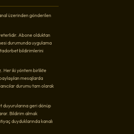
kanal üzerinden gönderilen
yeterlidir. Abone olduktan
cikmesi durumunda uygulama
tadorbet bildirimlerini
. Her iki yöntem birlikte
 paylaşılan mesajlarda
llanıcılar durumu tam olarak
t duyurularına geri dönüp
arar. Bildirim almak
ihtiyaç duyduklarında kanalı