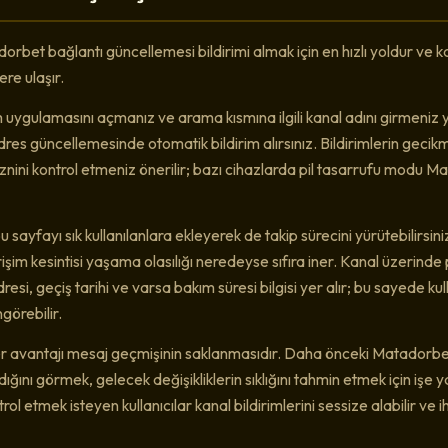
rbet bağlantı güncellemesi bildirimi almak için en hızlı yoldur ve 
re ulaşır.
 uygulamasını açmanız ve arama kısmına ilgili kanal adını girmeniz 
res güncellemesinde otomatik bildirim alırsınız. Bildirimlerin ge
iznini kontrol etmeniz önerilir; bazı cihazlarda pil tasarrufu modu Ma
ayfayı sık kullanılanlara ekleyerek de takip sürecini yürütebilirsiniz
işim kesintisi yaşama olasılığı neredeyse sıfıra iner. Kanal üzerinde
esi, geçiş tarihi ve varsa bakım süresi bilgisi yer alır; bu sayede ku
görebilir.
ğer avantajı mesaj geçmişinin saklanmasıdır. Daha önceki Matadorbe
ığını görmek, gelecek değişikliklerin sıklığını tahmin etmek için işe y
ol etmek isteyen kullanıcılar kanal bildirimlerini sessize alabilir ve 