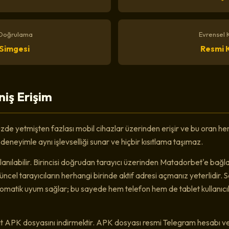
Doğrulama
Evrensel 
 Simgesi
Resmi 
iş Erişim
yüzde yetmişten fazlası mobil cihazlar üzerinden erişir ve bu ora
eneyimle aynı işlevselliği sunar ve hiçbir kısıtlama taşımaz.
kullanılabilir. Birincisi doğrudan tarayıcı üzerinden Matadorbet'e ba
ncel tarayıcıların herhangi birinde aktif adresi açmanız yeterlidir.
tomatik uyum sağlar; bu sayede hem telefon hem de tablet kullanıcı
it APK dosyasını indirmektir. APK dosyası resmi Telegram hesabı v