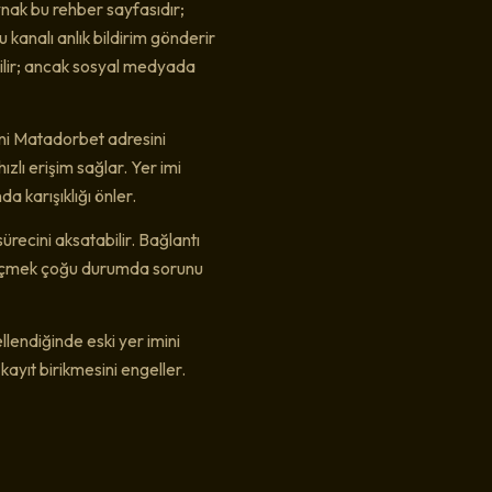
nak bu rehber sayfasıdır;
kanalı anlık bildirim gönderir
ilir; ancak sosyal medyada
eni Matadorbet adresini
zlı erişim sağlar. Yer imi
a karışıklığı önler.
ürecini aksatabilir. Bağlantı
 geçmek çoğu durumda sorunu
endiğinde eski yer imini
kayıt birikmesini engeller.