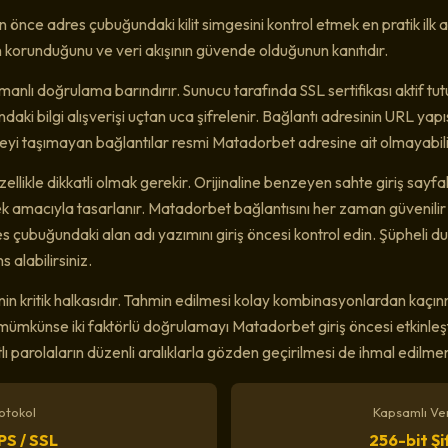
nce adres çubuğundaki kilit simgesini kontrol etmek en pratik ilk a
n korunduğunu ve veri akışının güvende olduğunun kanıtıdır.
manlı doğrulama barındırır. Sunucu tarafında SSL sertifikası aktif tutul
aki bilgi alışverişi uçtan uca şifrelenir. Bağlantı adresinin URL yapı
deyi taşımayan bağlantılar resmi Matadorbet adresine ait olmayabili
özellikle dikkatli olmak gerekir. Orijinaline benzeyen sahte giriş sayfa
rmek amacıyla tasarlanır. Matadorbet bağlantısını her zaman güvenilir
dres çubuğundaki alan adı yazımını giriş öncesi kontrol edin. Şüpheli
 alabilirsiniz.
inin kritik halkasıdır. Tahmin edilmesi kolay kombinasyonlardan kaçı
 mümkünse iki faktörlü doğrulamayı Matadorbet giriş öncesi etkinleş
tlı parolaların düzenli aralıklarla gözden geçirilmesi de ihmal edilmem
otokol
Kapsamlı Ve
S / SSL
256-bit Ş