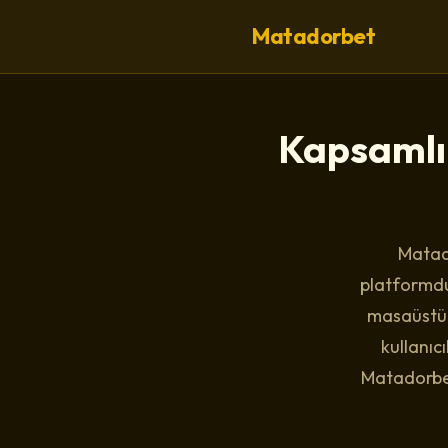
Matadorbet
Kapsaml
Matado
platformdur
masaüstü,
kullanıc
Matadorbet