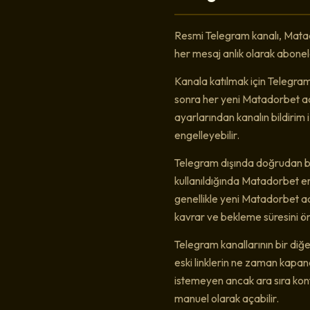
Resmi Telegram kanalı, Matado
her mesaj anlık olarak abonele
Kanala katılmak için Telegram
sonra her yeni Matadorbet ad
ayarlarından kanalın bildirim 
engelleyebilir.
Telegram dışında doğrudan bu s
kullanıldığında Matadorbet er
genellikle yeni Matadorbet adr
kavrar ve bekleme süresini ön
Telegram kanallarının bir di
eski linklerin ne zaman kapand
istemeyen ancak ara sıra kontr
manuel olarak açabilir.