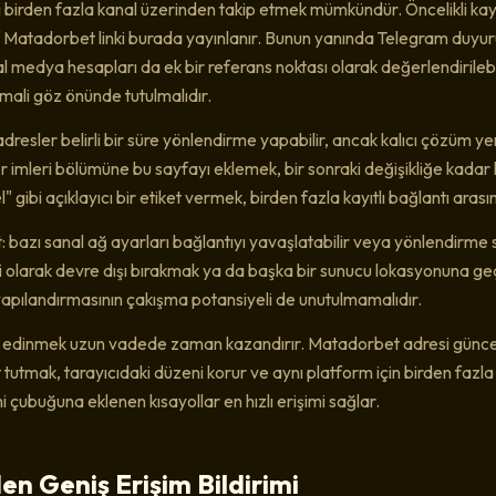
birden fazla kanal üzerinden takip etmek mümkündür. Öncelikli kay
 Matadorbet linki burada yayınlanır. Bunun yanında Telegram duyuru 
medya hesapları da ek bir referans noktası olarak değerlendirileb
mali göz önünde tutulmalıdır.
adresler belirli bir süre yönlendirme yapabilir, ancak kalıcı çözüm y
r imleri bölümüne bu sayfayı eklemek, bir sonraki değişikliğe kadar hı
ibi açıklayıcı bir etiket vermek, birden fazla kayıtlı bağlantı arasınd
ot: bazı sanal ağ ayarları bağlantıyı yavaşlatabilir veya yönlendirme s
i olarak devre dışı bırakmak ya da başka bir sunucu lokasyonuna
yapılandırmasının çakışma potansiyeli de unutulmamalıdır.
ğı edinmek uzun vadede zaman kazandırır. Matadorbet adresi güncell
 tutmak, tarayıcıdaki düzeni korur ve aynı platform için birden fazla 
 çubuğuna eklenen kısayollar en hızlı erişimi sağlar.
n Geniş Erişim Bildirimi