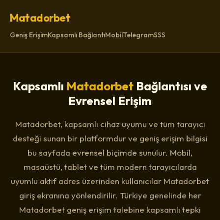
Matadorbet
Geniş Erişim
Kapsamlı Bağlantı
Mobil
Telegram
SSS
Kapsamlı
Matadorbet
Bağlantısı ve
Evrensel Erişim
Matadorbet, kapsamlı cihaz uyumu ve tüm tarayıcı
desteği sunan bir platformdur ve geniş erişim bilgisi
bu sayfada evrensel biçimde sunulur. Mobil,
masaüstü, tablet ve tüm modern tarayıcılarda
uyumlu aktif adres üzerinden kullanıcılar Matadorbet
giriş ekranına yönlendirilir. Türkiye genelinde her
Matadorbet geniş erişim talebine kapsamlı tepki