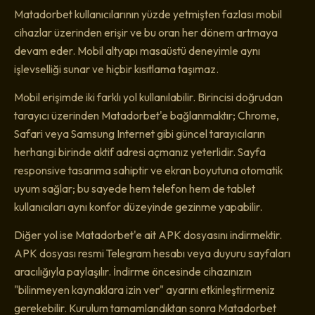
Matadorbet kullanıcılarının yüzde yetmişten fazlası mobil
cihazlar üzerinden erişir ve bu oran her dönem artmaya
devam eder. Mobil altyapı masaüstü deneyimle aynı
işlevselliği sunar ve hiçbir kısıtlama taşımaz.
Mobil erişimde iki farklı yol kullanılabilir. Birincisi doğrudan
tarayıcı üzerinden Matadorbet'e bağlanmaktır; Chrome,
Safari veya Samsung Internet gibi güncel tarayıcıların
herhangi birinde aktif adresi açmanız yeterlidir. Sayfa
responsive tasarıma sahiptir ve ekran boyutuna otomatik
uyum sağlar; bu sayede hem telefon hem de tablet
kullanıcıları aynı konfor düzeyinde gezinme yapabilir.
Diğer yol ise Matadorbet'e ait APK dosyasını indirmektir.
APK dosyası resmi Telegram hesabı veya duyuru sayfaları
aracılığıyla paylaşılır. İndirme öncesinde cihazınızın
"bilinmeyen kaynaklara izin ver" ayarını etkinleştirmeniz
gerekebilir. Kurulum tamamlandıktan sonra Matadorbet