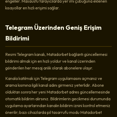
engeller. Masaüstü tarayıcılarda yer imi çubuğuna eklenen
kısayollar en hızlı erişimi sağlar.
Telegram Üzerinden Geniş Erişim
Bildirimi
Resmi Telegram kanalı, Matadorbet bağlantı güncellemesi
bildirimi almak için en hızlı yoldur ve kanal üzerinden
gönderilen her mesaj anlık olarak abonelere ulaşır.
Kanala katılmak için Telegram uygulamasını açmanız ve
arama kısmına ilgili kanal adını girmeniz yeterlidir. Abone
olduktan sonra her yeni Matadorbet adres güncellemesinde
otomatik bildirim alırsınız. Bildirimlerin gecikmesi durumunda
uygulama ayarlarından kanalın bildirim iznini kontrol etmeniz
önerilir; bazı cihazlarda pil tasarrufu modu Matadorbet