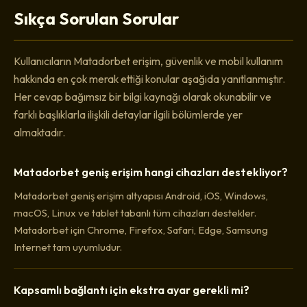
Sıkça Sorulan Sorular
Kullanıcıların Matadorbet erişim, güvenlik ve mobil kullanım
hakkında en çok merak ettiği konular aşağıda yanıtlanmıştır.
Her cevap bağımsız bir bilgi kaynağı olarak okunabilir ve
farklı başlıklarla ilişkili detaylar ilgili bölümlerde yer
almaktadır.
Matadorbet geniş erişim hangi cihazları destekliyor?
Matadorbet geniş erişim altyapısı Android, iOS, Windows,
macOS, Linux ve tablet tabanlı tüm cihazları destekler.
Matadorbet için Chrome, Firefox, Safari, Edge, Samsung
Internet tam uyumludur.
Kapsamlı bağlantı için ekstra ayar gerekli mi?