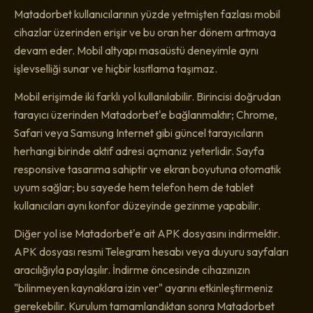
Matadorbet kullanıcılarının yüzde yetmişten fazlası mobil
cihazlar üzerinden erişir ve bu oran her dönem artmaya
devam eder. Mobil altyapı masaüstü deneyimle aynı
işlevselliği sunar ve hiçbir kısıtlama taşımaz.
Mobil erişimde iki farklı yol kullanılabilir. Birincisi doğrudan
tarayıcı üzerinden Matadorbet'e bağlanmaktır; Chrome,
Safari veya Samsung Internet gibi güncel tarayıcıların
herhangi birinde aktif adresi açmanız yeterlidir. Sayfa
responsive tasarıma sahiptir ve ekran boyutuna otomatik
uyum sağlar; bu sayede hem telefon hem de tablet
kullanıcıları aynı konfor düzeyinde gezinme yapabilir.
Diğer yol ise Matadorbet'e ait APK dosyasını indirmektir.
APK dosyası resmi Telegram hesabı veya duyuru sayfaları
aracılığıyla paylaşılır. İndirme öncesinde cihazınızın
"bilinmeyen kaynaklara izin ver" ayarını etkinleştirmeniz
gerekebilir. Kurulum tamamlandıktan sonra Matadorbet