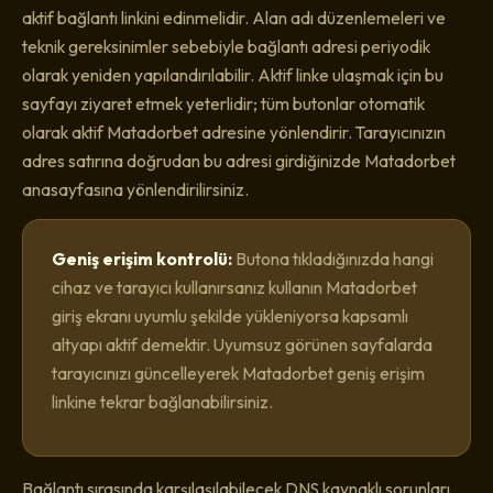
aktif bağlantı linkini edinmelidir. Alan adı düzenlemeleri ve
teknik gereksinimler sebebiyle bağlantı adresi periyodik
olarak yeniden yapılandırılabilir. Aktif linke ulaşmak için bu
sayfayı ziyaret etmek yeterlidir; tüm butonlar otomatik
olarak aktif Matadorbet adresine yönlendirir. Tarayıcınızın
adres satırına doğrudan bu adresi girdiğinizde Matadorbet
anasayfasına yönlendirilirsiniz.
Geniş erişim kontrolü:
Butona tıkladığınızda hangi
cihaz ve tarayıcı kullanırsanız kullanın Matadorbet
giriş ekranı uyumlu şekilde yükleniyorsa kapsamlı
altyapı aktif demektir. Uyumsuz görünen sayfalarda
tarayıcınızı güncelleyerek Matadorbet geniş erişim
linkine tekrar bağlanabilirsiniz.
Bağlantı sırasında karşılaşılabilecek DNS kaynaklı sorunları