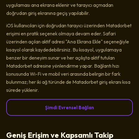
uygulaması ana ekrana eklenir ve tarayıcı açmadan
doğrudan giriş ekranına geçiş yapılabilir.
iOS kullanıcıları için doğrudan tarayıcı üzerinden Matadorbet
erişimi en pratik seçenek olmaya devam eder. Safari
üzerinden açılan aktif adresi "Ana Ekrana Ekle" seçeneğiyle
kısayol olarak kaydedebilirsiniz. Bu kısayol, uygulamaya
benzer bir deneyim sunar ve her açılışta aktif tutulan
Matadorbet adresine yönlendirme yapar. Bağlantı hızı
konusunda Wi-Fi ve mobil veri arasında belirgin bir fark
bulunmaz; her iki ağ türünde de Matadorbet giriş ekranı kısa
sürede yüklenir.
Şimdi Evrensel Bağlan
Geniş Erişim ve Kapsamlı Takip