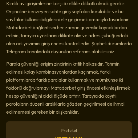
Kimlik avı girişimlerine karşı özellikle dikkatli olmak gerekir.
Orijinaline benzeyen sahte giriş sayfaları kurulabilir ve bu
sayfalar kullanıcı bilgilerini ele geçirmek amacıyla tasarlanır.
Matadorbet bağlantısını her zaman güvenilir kaynaklardan
edinin, tarayıcı uyarılarını dikkate alın ve adres çubuğundaki
alan adı yazımını giriş öncesi kontrol edin. Şüpheli durumlarda
Telegram kanalındaki duyuruları referans alabilirsiniz.
Parola güvenliği erişim zincirinin kritik halkasıdır. Tahmin
edilmesi kolay kombinasyonlardan kaçınmak, farklı
platformlarda farklı parolalar kullanmak ve mümkünse iki
faktörlü doğrulamayı Matadorbet giriş öncesi etkinleştirmek
hesap güvenliğini ciddi ölçüde artırır. Tarayıcıda kayıtlı
parolaların düzenli aralıklarla gözden geçirilmesi de ihmal
edilmemesi gereken bir alışkanlıktır.
Protokol