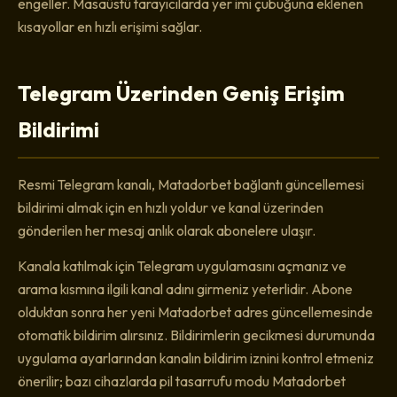
engeller. Masaüstü tarayıcılarda yer imi çubuğuna eklenen
kısayollar en hızlı erişimi sağlar.
Telegram Üzerinden Geniş Erişim
Bildirimi
Resmi Telegram kanalı, Matadorbet bağlantı güncellemesi
bildirimi almak için en hızlı yoldur ve kanal üzerinden
gönderilen her mesaj anlık olarak abonelere ulaşır.
Kanala katılmak için Telegram uygulamasını açmanız ve
arama kısmına ilgili kanal adını girmeniz yeterlidir. Abone
olduktan sonra her yeni Matadorbet adres güncellemesinde
otomatik bildirim alırsınız. Bildirimlerin gecikmesi durumunda
uygulama ayarlarından kanalın bildirim iznini kontrol etmeniz
önerilir; bazı cihazlarda pil tasarrufu modu Matadorbet