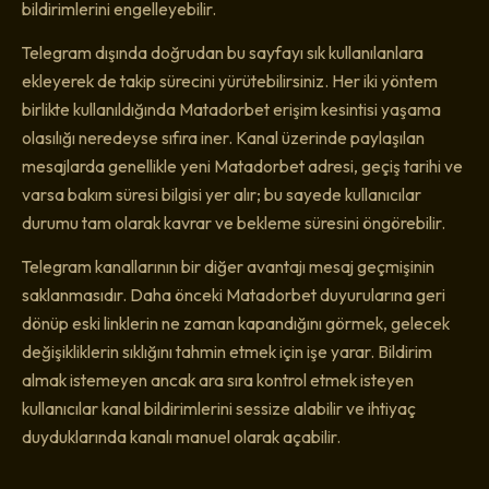
bildirimlerini engelleyebilir.
Telegram dışında doğrudan bu sayfayı sık kullanılanlara
ekleyerek de takip sürecini yürütebilirsiniz. Her iki yöntem
birlikte kullanıldığında Matadorbet erişim kesintisi yaşama
olasılığı neredeyse sıfıra iner. Kanal üzerinde paylaşılan
mesajlarda genellikle yeni Matadorbet adresi, geçiş tarihi ve
varsa bakım süresi bilgisi yer alır; bu sayede kullanıcılar
durumu tam olarak kavrar ve bekleme süresini öngörebilir.
Telegram kanallarının bir diğer avantajı mesaj geçmişinin
saklanmasıdır. Daha önceki Matadorbet duyurularına geri
dönüp eski linklerin ne zaman kapandığını görmek, gelecek
değişikliklerin sıklığını tahmin etmek için işe yarar. Bildirim
almak istemeyen ancak ara sıra kontrol etmek isteyen
kullanıcılar kanal bildirimlerini sessize alabilir ve ihtiyaç
duyduklarında kanalı manuel olarak açabilir.