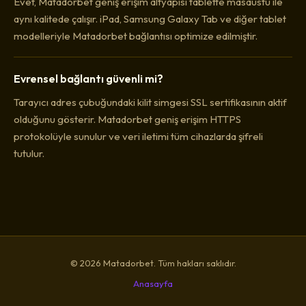
Evet, Matadorbet geniş erişim altyapısı tablette masaüstü ile
aynı kalitede çalışır. iPad, Samsung Galaxy Tab ve diğer tablet
modelleriyle Matadorbet bağlantısı optimize edilmiştir.
Evrensel bağlantı güvenli mi?
Tarayıcı adres çubuğundaki kilit simgesi SSL sertifikasının aktif
olduğunu gösterir. Matadorbet geniş erişim HTTPS
protokolüyle sunulur ve veri iletimi tüm cihazlarda şifreli
tutulur.
© 2026 Matadorbet. Tüm hakları saklıdır.
Anasayfa