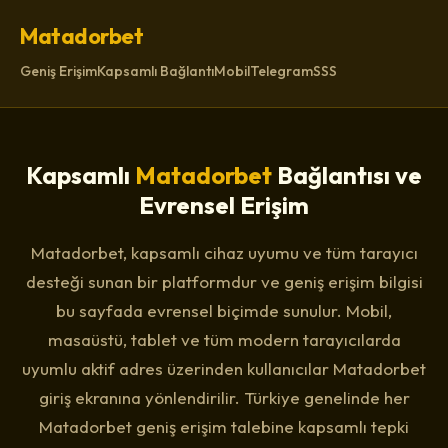
Matadorbet
Geniş Erişim
Kapsamlı Bağlantı
Mobil
Telegram
SSS
Kapsamlı
Matadorbet
Bağlantısı ve
Evrensel Erişim
Matadorbet, kapsamlı cihaz uyumu ve tüm tarayıcı
desteği sunan bir platformdur ve geniş erişim bilgisi
bu sayfada evrensel biçimde sunulur. Mobil,
masaüstü, tablet ve tüm modern tarayıcılarda
uyumlu aktif adres üzerinden kullanıcılar Matadorbet
giriş ekranına yönlendirilir. Türkiye genelinde her
Matadorbet geniş erişim talebine kapsamlı tepki