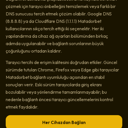
çözmek için tarayıcı önbelleğini temizlemek veya farklı bir
DNS sunucusu tercih etmek çözüm olabilir. Google DNS
(8.8.8.8) ya da Cloudflare DNS (1.1.1.1) Matadorbet
kullanıcılarının sıkça tercih ettiği iki seçenektir. Her iki
yapılandırma da cihaz ağ ayarları bölümünden birkaç
adımda uygulanabilir ve bağlantı sorunlarının büyük
çoğunluğunu ortadan kaldırır.
Tarayıcı tercihi de erişim kalitesini doğrudan etkiler. Güncel
sürümde tutulan Chrome, Firefox veya Edge gibi tarayıcılar
Matadorbet bağlantı uyumluluğu açısından en stabil
sonuçları verir. Eski sürüm tarayıcılarda giriş ekranı
bozulabilir veya yönlendirme tamamlanmayabilir; bu
nedenle bağlantı öncesi tarayıcı güncellemelerini kontrol
etmek faydalıdır.
Her Cihazdan Bağlan