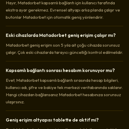
Hayır, Matadorbet kapsamlı bağlantı için kullanıcı tarafında
ekstra ayar gerekmez. Evrensel altyapı arka planda çalışır ve
butonlar Matadorbet için otomatik geniş yönlendirir.
Eski cihazlarda Matadorbet geniş erişim çalışır mı?
Matadorbet geniş erişim son 5 yıla ait çoğu cihazda sorunsuz
çalışır. Çok eski cihazlarda tarayıcı güncelliği kontrol edilmelidir.
Kapsamlı bağlantı sonrası hesabım korunuyor mu?
Evet, Matadorbet kapsamlı bağlantı sırasında hesap bilgileri,
kullanıcı adı, şifre ve bakiye tek merkezi veritabanında saklanır.
Hangi cihazdan bağlansanız Matadorbet hesabınıza sorunsuz
ulaşırsınız.
Geniş erişim altyapısı tablette de aktif mi?