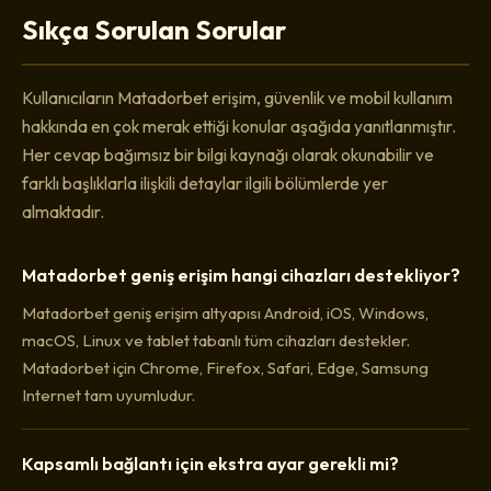
Sıkça Sorulan Sorular
Kullanıcıların Matadorbet erişim, güvenlik ve mobil kullanım
hakkında en çok merak ettiği konular aşağıda yanıtlanmıştır.
Her cevap bağımsız bir bilgi kaynağı olarak okunabilir ve
farklı başlıklarla ilişkili detaylar ilgili bölümlerde yer
almaktadır.
Matadorbet geniş erişim hangi cihazları destekliyor?
Matadorbet geniş erişim altyapısı Android, iOS, Windows,
macOS, Linux ve tablet tabanlı tüm cihazları destekler.
Matadorbet için Chrome, Firefox, Safari, Edge, Samsung
Internet tam uyumludur.
Kapsamlı bağlantı için ekstra ayar gerekli mi?