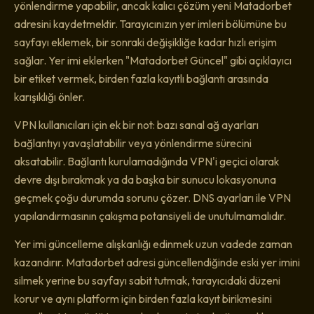
yönlendirme yapabilir, ancak kalıcı çözüm yeni Matadorbet
adresini kaydetmektir. Tarayıcınızın yer imleri bölümüne bu
sayfayı eklemek, bir sonraki değişikliğe kadar hızlı erişim
sağlar. Yer imi eklerken "Matadorbet Güncel" gibi açıklayıcı
bir etiket vermek, birden fazla kayıtlı bağlantı arasında
karışıklığı önler.
VPN kullanıcıları için ek bir not: bazı sanal ağ ayarları
bağlantıyı yavaşlatabilir veya yönlendirme sürecini
aksatabilir. Bağlantı kurulamadığında VPN'i geçici olarak
devre dışı bırakmak ya da başka bir sunucu lokasyonuna
geçmek çoğu durumda sorunu çözer. DNS ayarları ile VPN
yapılandırmasının çakışma potansiyeli de unutulmamalıdır.
Yer imi güncelleme alışkanlığı edinmek uzun vadede zaman
kazandırır. Matadorbet adresi güncellendiğinde eski yer imini
silmek yerine bu sayfayı sabit tutmak, tarayıcıdaki düzeni
korur ve aynı platform için birden fazla kayıt birikmesini