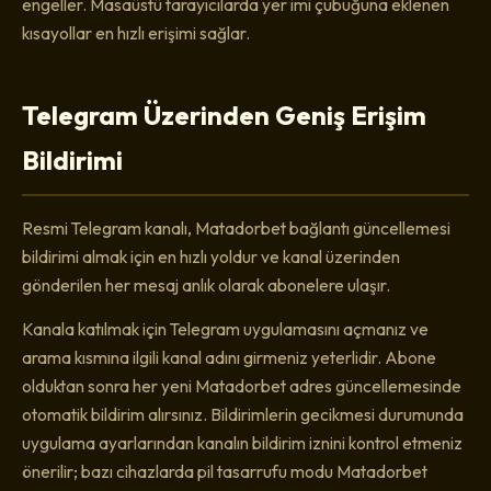
engeller. Masaüstü tarayıcılarda yer imi çubuğuna eklenen
kısayollar en hızlı erişimi sağlar.
Telegram Üzerinden Geniş Erişim
Bildirimi
Resmi Telegram kanalı, Matadorbet bağlantı güncellemesi
bildirimi almak için en hızlı yoldur ve kanal üzerinden
gönderilen her mesaj anlık olarak abonelere ulaşır.
Kanala katılmak için Telegram uygulamasını açmanız ve
arama kısmına ilgili kanal adını girmeniz yeterlidir. Abone
olduktan sonra her yeni Matadorbet adres güncellemesinde
otomatik bildirim alırsınız. Bildirimlerin gecikmesi durumunda
uygulama ayarlarından kanalın bildirim iznini kontrol etmeniz
önerilir; bazı cihazlarda pil tasarrufu modu Matadorbet