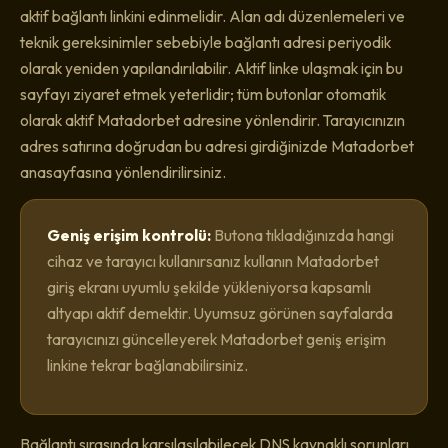
aktif bağlantı linkini edinmelidir. Alan adı düzenlemeleri ve
teknik gereksinimler sebebiyle bağlantı adresi periyodik
olarak yeniden yapılandırılabilir. Aktif linke ulaşmak için bu
sayfayı ziyaret etmek yeterlidir; tüm butonlar otomatik
olarak aktif Matadorbet adresine yönlendirir. Tarayıcınızın
adres satırına doğrudan bu adresi girdiğinizde Matadorbet
anasayfasına yönlendirilirsiniz.
Geniş erişim kontrolü:
Butona tıkladığınızda hangi
cihaz ve tarayıcı kullanırsanız kullanın Matadorbet
giriş ekranı uyumlu şekilde yükleniyorsa kapsamlı
altyapı aktif demektir. Uyumsuz görünen sayfalarda
tarayıcınızı güncelleyerek Matadorbet geniş erişim
linkine tekrar bağlanabilirsiniz.
Bağlantı sırasında karşılaşılabilecek DNS kaynaklı sorunları