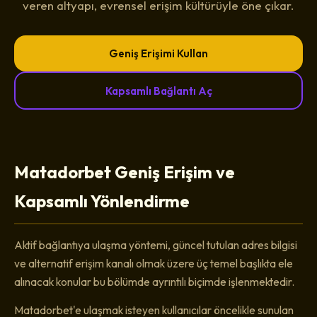
veren altyapı, evrensel erişim kültürüyle öne çıkar.
Geniş Erişimi Kullan
Kapsamlı Bağlantı Aç
Matadorbet Geniş Erişim ve
Kapsamlı Yönlendirme
Aktif bağlantıya ulaşma yöntemi, güncel tutulan adres bilgisi
ve alternatif erişim kanalı olmak üzere üç temel başlıkta ele
alınacak konular bu bölümde ayrıntılı biçimde işlenmektedir.
Matadorbet'e ulaşmak isteyen kullanıcılar öncelikle sunulan