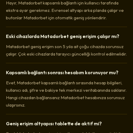
Hayır, Matadorbet kapsamlı bağlantı için kullanıcı tarafında
ekstra ayar gerekmez. Evrensel altyapı arka planda çalışır ve
butonlar Matadorbet için otomatik geniş yönlendirir.
Eski cihazlarda Matadorbet geniş erişim çalışır mı?
Matadorbet geniş erişim son 5 yıla ait çoğu cihazda sorunsuz
çalışır. Çok eski cihazlarda tarayıcı güncelliği kontrol edilmelidir.
Kapsamlı bağlantı sonrası hesabım korunuyor mu?
Evet, Matadorbet kapsamlı bağlantı sırasında hesap bilgileri,
kullanıcı adı, şifre ve bakiye tek merkezi veritabanında saklanır.
Hangi cihazdan bağlansanız Matadorbet hesabınıza sorunsuz
ulaşırsınız.
Geniş erişim altyapısı tablette de aktif mi?