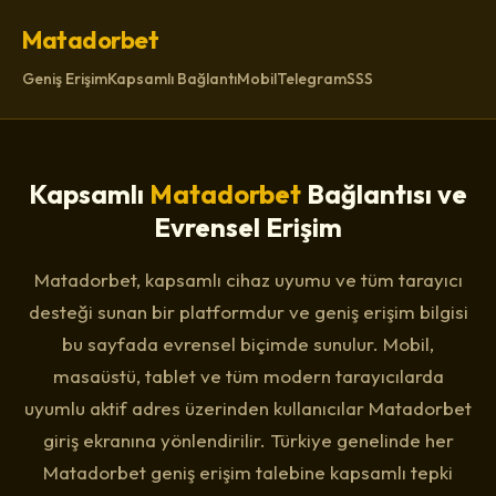
Matadorbet
Geniş Erişim
Kapsamlı Bağlantı
Mobil
Telegram
SSS
Kapsamlı
Matadorbet
Bağlantısı ve
Evrensel Erişim
Matadorbet, kapsamlı cihaz uyumu ve tüm tarayıcı
desteği sunan bir platformdur ve geniş erişim bilgisi
bu sayfada evrensel biçimde sunulur. Mobil,
masaüstü, tablet ve tüm modern tarayıcılarda
uyumlu aktif adres üzerinden kullanıcılar Matadorbet
giriş ekranına yönlendirilir. Türkiye genelinde her
Matadorbet geniş erişim talebine kapsamlı tepki