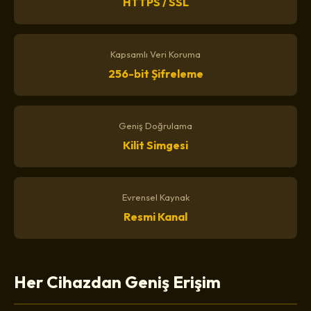
HTTPS / SSL
Kapsamlı Veri Koruma
256-bit Şifreleme
Geniş Doğrulama
Kilit Simgesi
Evrensel Kaynak
Resmi Kanal
Her Cihazdan Geniş Erişim