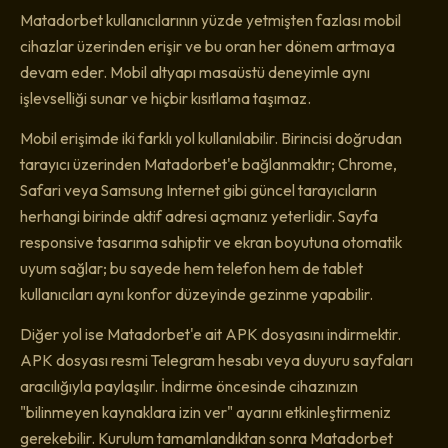
Matadorbet kullanıcılarının yüzde yetmişten fazlası mobil
cihazlar üzerinden erişir ve bu oran her dönem artmaya
devam eder. Mobil altyapı masaüstü deneyimle aynı
işlevselliği sunar ve hiçbir kısıtlama taşımaz.
Mobil erişimde iki farklı yol kullanılabilir. Birincisi doğrudan
tarayıcı üzerinden Matadorbet'e bağlanmaktır; Chrome,
Safari veya Samsung Internet gibi güncel tarayıcıların
herhangi birinde aktif adresi açmanız yeterlidir. Sayfa
responsive tasarıma sahiptir ve ekran boyutuna otomatik
uyum sağlar; bu sayede hem telefon hem de tablet
kullanıcıları aynı konfor düzeyinde gezinme yapabilir.
Diğer yol ise Matadorbet'e ait APK dosyasını indirmektir.
APK dosyası resmi Telegram hesabı veya duyuru sayfaları
aracılığıyla paylaşılır. İndirme öncesinde cihazınızın
"bilinmeyen kaynaklara izin ver" ayarını etkinleştirmeniz
gerekebilir. Kurulum tamamlandıktan sonra Matadorbet