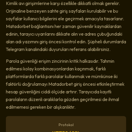
Kimlik avı girişimlerine karşı özellikle dikkatli olmak gerekir.
Orijinaline benzeyen sahte giriş sayfaları kurulabilir ve bu
sayfalar kullanıcı bilgilerini ele geçirmek amacıyla tasarlanır.
Matadorbet bağlantısını her zaman güvenilir kaynaklardan
edinin, tarayıcı uyarılarını dikkate alın ve adres çubuğundaki
alan adı yazımını giriş öncesi kontrol edin. Şüpheli durumlarda
Telegram kanalındaki duyuruları referans alabilirsiniz.
Parola güvenliği erişim zincirinin kritik halkasıdır. Tahmin
edilmesi kolay kombinasyonlardan kaçınmak, farklı
platformlarda farklı parolalar kullanmak ve mümkünse iki
faktörlü doğrulamayı Matadorbet giriş öncesi etkinleştirmek
hesap güvenliğini ciddi ölçüde artırır. Tarayıcıda kayıtlı
parolaların düzenli aralıklarla gözden geçirilmesi de ihmal
edilmemesi gereken bir alışkanlıktır.
Protokol