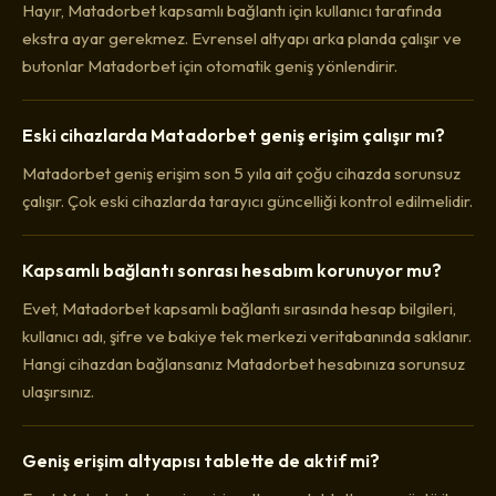
Hayır, Matadorbet kapsamlı bağlantı için kullanıcı tarafında
ekstra ayar gerekmez. Evrensel altyapı arka planda çalışır ve
butonlar Matadorbet için otomatik geniş yönlendirir.
Eski cihazlarda Matadorbet geniş erişim çalışır mı?
Matadorbet geniş erişim son 5 yıla ait çoğu cihazda sorunsuz
çalışır. Çok eski cihazlarda tarayıcı güncelliği kontrol edilmelidir.
Kapsamlı bağlantı sonrası hesabım korunuyor mu?
Evet, Matadorbet kapsamlı bağlantı sırasında hesap bilgileri,
kullanıcı adı, şifre ve bakiye tek merkezi veritabanında saklanır.
Hangi cihazdan bağlansanız Matadorbet hesabınıza sorunsuz
ulaşırsınız.
Geniş erişim altyapısı tablette de aktif mi?