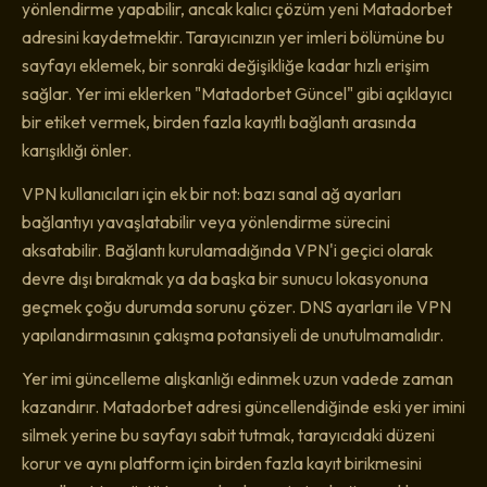
yönlendirme yapabilir, ancak kalıcı çözüm yeni Matadorbet
adresini kaydetmektir. Tarayıcınızın yer imleri bölümüne bu
sayfayı eklemek, bir sonraki değişikliğe kadar hızlı erişim
sağlar. Yer imi eklerken "Matadorbet Güncel" gibi açıklayıcı
bir etiket vermek, birden fazla kayıtlı bağlantı arasında
karışıklığı önler.
VPN kullanıcıları için ek bir not: bazı sanal ağ ayarları
bağlantıyı yavaşlatabilir veya yönlendirme sürecini
aksatabilir. Bağlantı kurulamadığında VPN'i geçici olarak
devre dışı bırakmak ya da başka bir sunucu lokasyonuna
geçmek çoğu durumda sorunu çözer. DNS ayarları ile VPN
yapılandırmasının çakışma potansiyeli de unutulmamalıdır.
Yer imi güncelleme alışkanlığı edinmek uzun vadede zaman
kazandırır. Matadorbet adresi güncellendiğinde eski yer imini
silmek yerine bu sayfayı sabit tutmak, tarayıcıdaki düzeni
korur ve aynı platform için birden fazla kayıt birikmesini