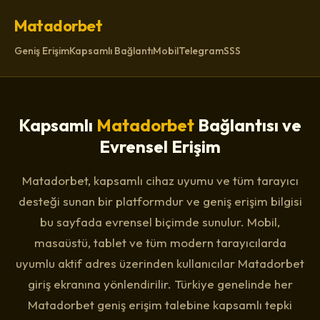
Matadorbet
Geniş Erişim
Kapsamlı Bağlantı
Mobil
Telegram
SSS
Kapsamlı
Matadorbet
Bağlantısı ve
Evrensel Erişim
Matadorbet, kapsamlı cihaz uyumu ve tüm tarayıcı
desteği sunan bir platformdur ve geniş erişim bilgisi
bu sayfada evrensel biçimde sunulur. Mobil,
masaüstü, tablet ve tüm modern tarayıcılarda
uyumlu aktif adres üzerinden kullanıcılar Matadorbet
giriş ekranına yönlendirilir. Türkiye genelinde her
Matadorbet geniş erişim talebine kapsamlı tepki