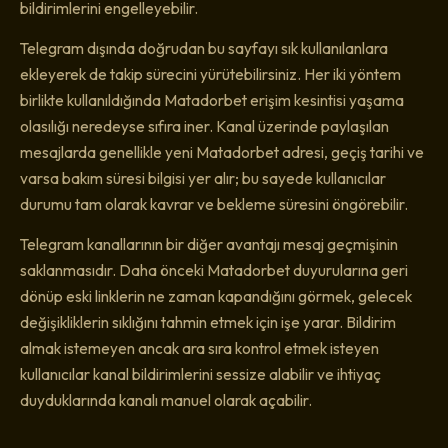
bildirimlerini engelleyebilir.
Telegram dışında doğrudan bu sayfayı sık kullanılanlara
ekleyerek de takip sürecini yürütebilirsiniz. Her iki yöntem
birlikte kullanıldığında Matadorbet erişim kesintisi yaşama
olasılığı neredeyse sıfıra iner. Kanal üzerinde paylaşılan
mesajlarda genellikle yeni Matadorbet adresi, geçiş tarihi ve
varsa bakım süresi bilgisi yer alır; bu sayede kullanıcılar
durumu tam olarak kavrar ve bekleme süresini öngörebilir.
Telegram kanallarının bir diğer avantajı mesaj geçmişinin
saklanmasıdır. Daha önceki Matadorbet duyurularına geri
dönüp eski linklerin ne zaman kapandığını görmek, gelecek
değişikliklerin sıklığını tahmin etmek için işe yarar. Bildirim
almak istemeyen ancak ara sıra kontrol etmek isteyen
kullanıcılar kanal bildirimlerini sessize alabilir ve ihtiyaç
duyduklarında kanalı manuel olarak açabilir.