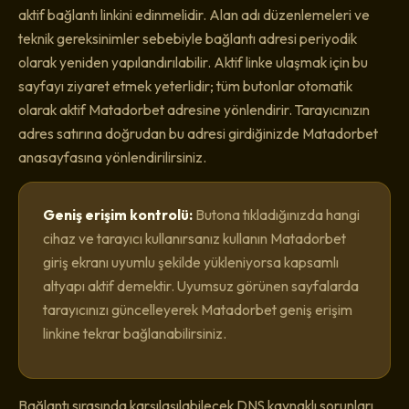
aktif bağlantı linkini edinmelidir. Alan adı düzenlemeleri ve
teknik gereksinimler sebebiyle bağlantı adresi periyodik
olarak yeniden yapılandırılabilir. Aktif linke ulaşmak için bu
sayfayı ziyaret etmek yeterlidir; tüm butonlar otomatik
olarak aktif Matadorbet adresine yönlendirir. Tarayıcınızın
adres satırına doğrudan bu adresi girdiğinizde Matadorbet
anasayfasına yönlendirilirsiniz.
Geniş erişim kontrolü:
Butona tıkladığınızda hangi
cihaz ve tarayıcı kullanırsanız kullanın Matadorbet
giriş ekranı uyumlu şekilde yükleniyorsa kapsamlı
altyapı aktif demektir. Uyumsuz görünen sayfalarda
tarayıcınızı güncelleyerek Matadorbet geniş erişim
linkine tekrar bağlanabilirsiniz.
Bağlantı sırasında karşılaşılabilecek DNS kaynaklı sorunları