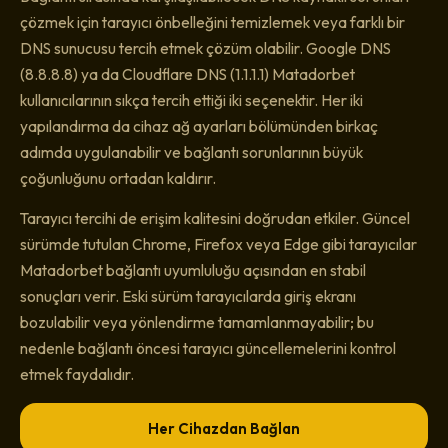
çözmek için tarayıcı önbelleğini temizlemek veya farklı bir
DNS sunucusu tercih etmek çözüm olabilir. Google DNS
(8.8.8.8) ya da Cloudflare DNS (1.1.1.1) Matadorbet
kullanıcılarının sıkça tercih ettiği iki seçenektir. Her iki
yapılandırma da cihaz ağ ayarları bölümünden birkaç
adımda uygulanabilir ve bağlantı sorunlarının büyük
çoğunluğunu ortadan kaldırır.
Tarayıcı tercihi de erişim kalitesini doğrudan etkiler. Güncel
sürümde tutulan Chrome, Firefox veya Edge gibi tarayıcılar
Matadorbet bağlantı uyumluluğu açısından en stabil
sonuçları verir. Eski sürüm tarayıcılarda giriş ekranı
bozulabilir veya yönlendirme tamamlanmayabilir; bu
nedenle bağlantı öncesi tarayıcı güncellemelerini kontrol
etmek faydalıdır.
Her Cihazdan Bağlan