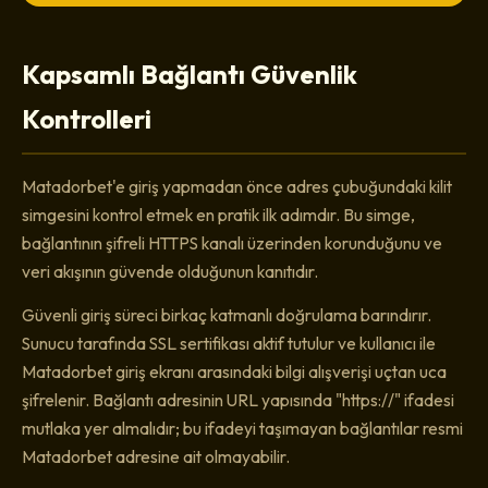
Kapsamlı Bağlantı Güvenlik
Kontrolleri
Matadorbet'e giriş yapmadan önce adres çubuğundaki kilit
simgesini kontrol etmek en pratik ilk adımdır. Bu simge,
bağlantının şifreli HTTPS kanalı üzerinden korunduğunu ve
veri akışının güvende olduğunun kanıtıdır.
Güvenli giriş süreci birkaç katmanlı doğrulama barındırır.
Sunucu tarafında SSL sertifikası aktif tutulur ve kullanıcı ile
Matadorbet giriş ekranı arasındaki bilgi alışverişi uçtan uca
şifrelenir. Bağlantı adresinin URL yapısında "https://" ifadesi
mutlaka yer almalıdır; bu ifadeyi taşımayan bağlantılar resmi
Matadorbet adresine ait olmayabilir.