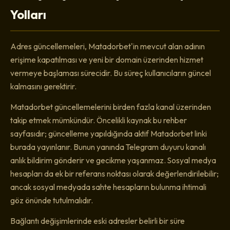
Yolları
Adres güncellemeleri, Matadorbet'in mevcut alan adının
erişime kapatılması ve yeni bir domain üzerinden hizmet
vermeye başlaması sürecidir. Bu süreç kullanıcıların güncel
kalmasını gerektirir.
Matadorbet güncellemelerini birden fazla kanal üzerinden
takip etmek mümkündür. Öncelikli kaynak bu rehber
sayfasıdır; güncelleme yapıldığında aktif Matadorbet linki
burada yayınlanır. Bunun yanında Telegram duyuru kanalı
anlık bildirim gönderir ve gecikme yaşanmaz. Sosyal medya
hesapları da ek bir referans noktası olarak değerlendirilebilir;
ancak sosyal medyada sahte hesapların bulunma ihtimali
göz önünde tutulmalıdır.
Bağlantı değişimlerinde eski adresler belirli bir süre