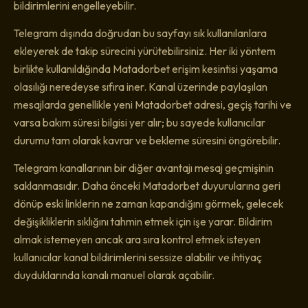
bildirimlerini engelleyebilir.
Telegram dışında doğrudan bu sayfayı sık kullanılanlara
ekleyerek de takip sürecini yürütebilirsiniz. Her iki yöntem
birlikte kullanıldığında Matadorbet erişim kesintisi yaşama
olasılığı neredeyse sıfıra iner. Kanal üzerinde paylaşılan
mesajlarda genellikle yeni Matadorbet adresi, geçiş tarihi ve
varsa bakım süresi bilgisi yer alır; bu sayede kullanıcılar
durumu tam olarak kavrar ve bekleme süresini öngörebilir.
Telegram kanallarının bir diğer avantajı mesaj geçmişinin
saklanmasıdır. Daha önceki Matadorbet duyurularına geri
dönüp eski linklerin ne zaman kapandığını görmek, gelecek
değişikliklerin sıklığını tahmin etmek için işe yarar. Bildirim
almak istemeyen ancak ara sıra kontrol etmek isteyen
kullanıcılar kanal bildirimlerini sessize alabilir ve ihtiyaç
duyduklarında kanalı manuel olarak açabilir.