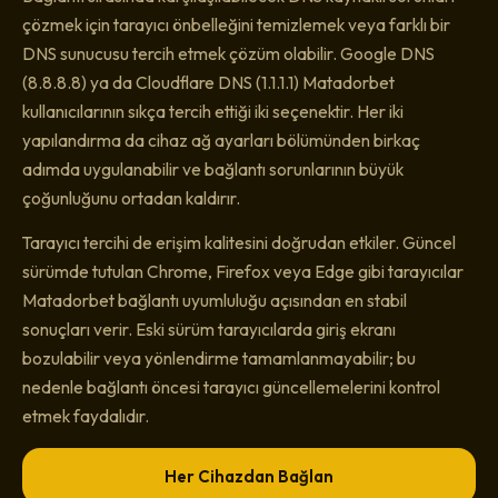
çözmek için tarayıcı önbelleğini temizlemek veya farklı bir
DNS sunucusu tercih etmek çözüm olabilir. Google DNS
(8.8.8.8) ya da Cloudflare DNS (1.1.1.1) Matadorbet
kullanıcılarının sıkça tercih ettiği iki seçenektir. Her iki
yapılandırma da cihaz ağ ayarları bölümünden birkaç
adımda uygulanabilir ve bağlantı sorunlarının büyük
çoğunluğunu ortadan kaldırır.
Tarayıcı tercihi de erişim kalitesini doğrudan etkiler. Güncel
sürümde tutulan Chrome, Firefox veya Edge gibi tarayıcılar
Matadorbet bağlantı uyumluluğu açısından en stabil
sonuçları verir. Eski sürüm tarayıcılarda giriş ekranı
bozulabilir veya yönlendirme tamamlanmayabilir; bu
nedenle bağlantı öncesi tarayıcı güncellemelerini kontrol
etmek faydalıdır.
Her Cihazdan Bağlan