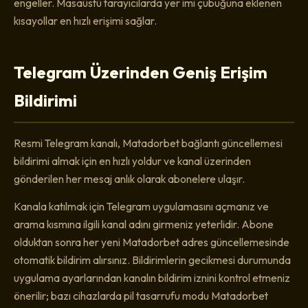
engeller. Masaüstü tarayıcılarda yer imi çubuğuna eklenen
kısayollar en hızlı erişimi sağlar.
Telegram Üzerinden Geniş Erişim
Bildirimi
Resmi Telegram kanalı, Matadorbet bağlantı güncellemesi
bildirimi almak için en hızlı yoldur ve kanal üzerinden
gönderilen her mesaj anlık olarak abonelere ulaşır.
Kanala katılmak için Telegram uygulamasını açmanız ve
arama kısmına ilgili kanal adını girmeniz yeterlidir. Abone
olduktan sonra her yeni Matadorbet adres güncellemesinde
otomatik bildirim alırsınız. Bildirimlerin gecikmesi durumunda
uygulama ayarlarından kanalın bildirim iznini kontrol etmeniz
önerilir; bazı cihazlarda pil tasarrufu modu Matadorbet