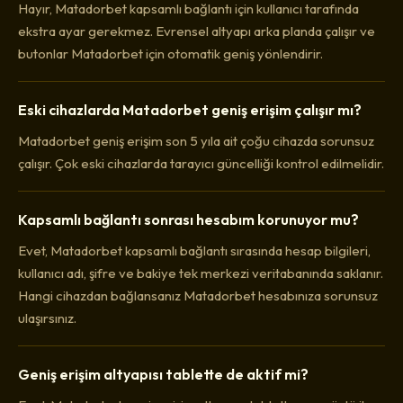
Hayır, Matadorbet kapsamlı bağlantı için kullanıcı tarafında
ekstra ayar gerekmez. Evrensel altyapı arka planda çalışır ve
butonlar Matadorbet için otomatik geniş yönlendirir.
Eski cihazlarda Matadorbet geniş erişim çalışır mı?
Matadorbet geniş erişim son 5 yıla ait çoğu cihazda sorunsuz
çalışır. Çok eski cihazlarda tarayıcı güncelliği kontrol edilmelidir.
Kapsamlı bağlantı sonrası hesabım korunuyor mu?
Evet, Matadorbet kapsamlı bağlantı sırasında hesap bilgileri,
kullanıcı adı, şifre ve bakiye tek merkezi veritabanında saklanır.
Hangi cihazdan bağlansanız Matadorbet hesabınıza sorunsuz
ulaşırsınız.
Geniş erişim altyapısı tablette de aktif mi?