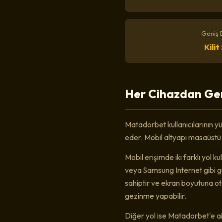
Geniş 
Kilit
Her Cihazdan Gen
Matadorbet kullanıcılarının 
eder. Mobil altyapı masaüstü d
Mobil erişimde iki farklı yol 
veya Samsung Internet gibi gü
sahiptir ve ekran boyutuna o
gezinme yapabilir.
Diğer yol ise Matadorbet'e a