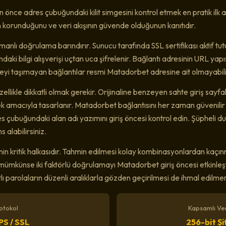
nce adres çubuğundaki kilit simgesini kontrol etmek en pratik ilk a
n korunduğunu ve veri akışının güvende olduğunun kanıtıdır.
manlı doğrulama barındırır. Sunucu tarafında SSL sertifikası aktif tutul
aki bilgi alışverişi uçtan uca şifrelenir. Bağlantı adresinin URL yapı
deyi taşımayan bağlantılar resmi Matadorbet adresine ait olmayabili
özellikle dikkatli olmak gerekir. Orijinaline benzeyen sahte giriş sayfa
rmek amacıyla tasarlanır. Matadorbet bağlantısını her zaman güvenilir
dres çubuğundaki alan adı yazımını giriş öncesi kontrol edin. Şüpheli
 alabilirsiniz.
inin kritik halkasıdır. Tahmin edilmesi kolay kombinasyonlardan kaçı
 mümkünse iki faktörlü doğrulamayı Matadorbet giriş öncesi etkinleş
tlı parolaların düzenli aralıklarla gözden geçirilmesi de ihmal edilmem
otokol
Kapsamlı Ve
S / SSL
256-bit Ş