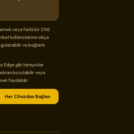
zlemek veya farklı bir DNS
et kullanıcılarının sıkça
ygulanabilir ve bağlantı
a Edge gibi tarayıcılar
 ekranı bozulabilir veya
mek faydalıdır.
Her Cihazdan Bağlan