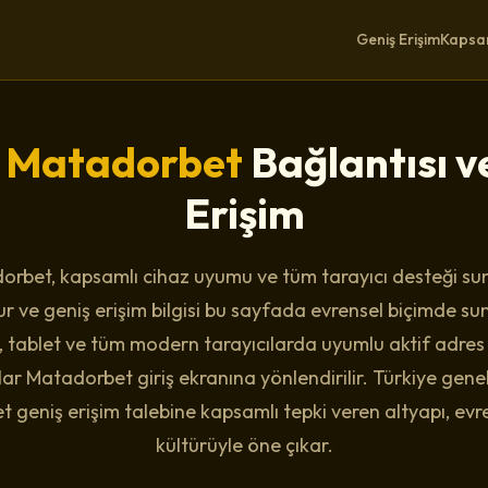
Geniş Erişim
Kapsam
ı
Matadorbet
Bağlantısı v
Erişim
rbet, kapsamlı cihaz uyumu ve tüm tarayıcı desteği su
 ve geniş erişim bilgisi bu sayfada evrensel biçimde sun
 tablet ve tüm modern tarayıcılarda uyumlu aktif adres
ılar Matadorbet giriş ekranına yönlendirilir. Türkiye gene
 geniş erişim talebine kapsamlı tepki veren altyapı, evre
kültürüyle öne çıkar.