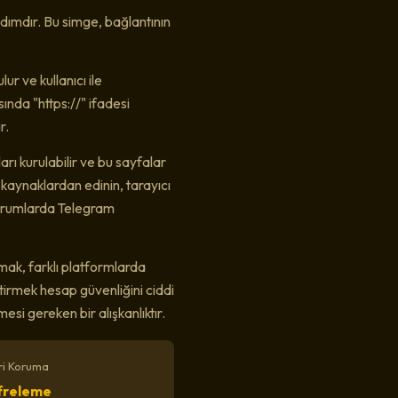
dımdır. Bu simge, bağlantının
ur ve kullanıcı ile
sında "https://" ifadesi
r.
ları kurulabilir ve bu sayfalar
 kaynaklardan edinin, tarayıcı
 durumlarda Telegram
nmak, farklı platformlarda
tirmek hesap güvenliğini ciddi
esi gereken bir alışkanlıktır.
ri Koruma
ifreleme