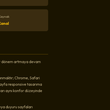
Kaynak
Kanal
n her dönem artmaya devam
ğlanmaktır; Chrome, Safari
 Sayfa responsive tasarıma
ları aynı konfor düzeyinde
eya duyuru sayfaları