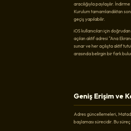
aracılığıyla paylaşılır. İndirm
Kurulum tamamlandıktan sonr
geçiş yapılabilir.
iOS kullanıcıları için doğrud
açılan aktif adresi "Ana Ekra
sunar ve her açılışta aktif t
arasında belirgin bir fark bul
Geniş Erişim ve K
Adres güncellemeleri, Matado
başlaması sürecidir. Bu süreç k