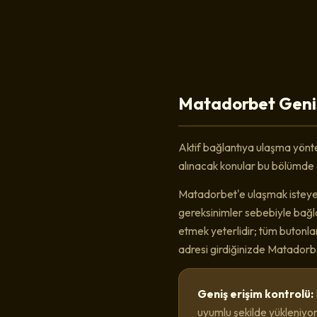
Matadorbet Geniş
Aktif bağlantıya ulaşma yöntem
alınacak konular bu bölümde a
Matadorbet'e ulaşmak isteyen k
gereksinimler sebebiyle bağlan
etmek yeterlidir; tüm butonla
adresi girdiğinizde Matadorbe
Geniş erişim kontrolü:
uyumlu şekilde yükleniyo