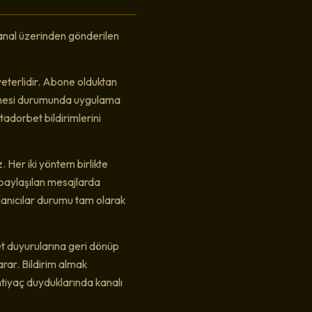
kanal üzerinden gönderilen
yeterlidir. Abone olduktan
cikmesi durumunda uygulama
tadorbet bildirimlerini
. Her iki yöntem birlikte
 paylaşılan mesajlarda
llanıcılar durumu tam olarak
t duyurularına geri dönüp
arar. Bildirim almak
ihtiyaç duyduklarında kanalı