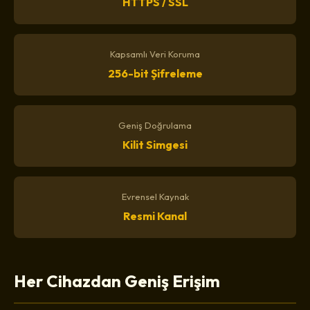
HTTPS / SSL
Kapsamlı Veri Koruma
256-bit Şifreleme
Geniş Doğrulama
Kilit Simgesi
Evrensel Kaynak
Resmi Kanal
Her Cihazdan Geniş Erişim