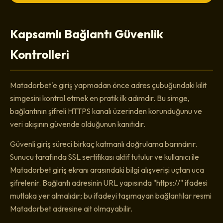
Kapsamlı Bağlantı Güvenlik
Kontrolleri
Matadorbet'e giriş yapmadan önce adres çubuğundaki kilit
simgesini kontrol etmek en pratik ilk adımdır. Bu simge,
bağlantının şifreli HTTPS kanalı üzerinden korunduğunu ve
veri akışının güvende olduğunun kanıtıdır.
Güvenli giriş süreci birkaç katmanlı doğrulama barındırır.
Sunucu tarafında SSL sertifikası aktif tutulur ve kullanıcı ile
Matadorbet giriş ekranı arasındaki bilgi alışverişi uçtan uca
şifrelenir. Bağlantı adresinin URL yapısında "https://" ifadesi
mutlaka yer almalıdır; bu ifadeyi taşımayan bağlantılar resmi
Matadorbet adresine ait olmayabilir.