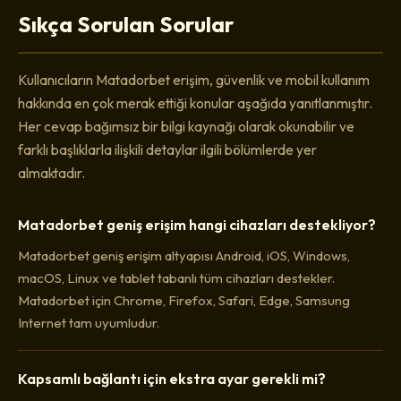
Sıkça Sorulan Sorular
Kullanıcıların Matadorbet erişim, güvenlik ve mobil kullanım
hakkında en çok merak ettiği konular aşağıda yanıtlanmıştır.
Her cevap bağımsız bir bilgi kaynağı olarak okunabilir ve
farklı başlıklarla ilişkili detaylar ilgili bölümlerde yer
almaktadır.
Matadorbet geniş erişim hangi cihazları destekliyor?
Matadorbet geniş erişim altyapısı Android, iOS, Windows,
macOS, Linux ve tablet tabanlı tüm cihazları destekler.
Matadorbet için Chrome, Firefox, Safari, Edge, Samsung
Internet tam uyumludur.
Kapsamlı bağlantı için ekstra ayar gerekli mi?