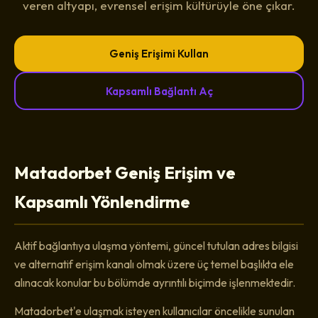
veren altyapı, evrensel erişim kültürüyle öne çıkar.
Geniş Erişimi Kullan
Kapsamlı Bağlantı Aç
Matadorbet Geniş Erişim ve
Kapsamlı Yönlendirme
Aktif bağlantıya ulaşma yöntemi, güncel tutulan adres bilgisi
ve alternatif erişim kanalı olmak üzere üç temel başlıkta ele
alınacak konular bu bölümde ayrıntılı biçimde işlenmektedir.
Matadorbet'e ulaşmak isteyen kullanıcılar öncelikle sunulan