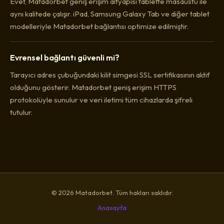
Evet, Matadorbet geniş erişim altyapısı tablette masaüstü ile
aynı kalitede çalışır. iPad, Samsung Galaxy Tab ve diğer tablet
modelleriyle Matadorbet bağlantısı optimize edilmiştir.
Evrensel bağlantı güvenli mi?
Tarayıcı adres çubuğundaki kilit simgesi SSL sertifikasının aktif
olduğunu gösterir. Matadorbet geniş erişim HTTPS
protokolüyle sunulur ve veri iletimi tüm cihazlarda şifreli
tutulur.
© 2026 Matadorbet. Tüm hakları saklıdır.
Anasayfa