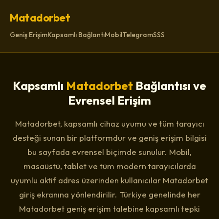
Matadorbet
Geniş Erişim
Kapsamlı Bağlantı
Mobil
Telegram
SSS
Kapsamlı
Matadorbet
Bağlantısı ve
Evrensel Erişim
Matadorbet, kapsamlı cihaz uyumu ve tüm tarayıcı
desteği sunan bir platformdur ve geniş erişim bilgisi
bu sayfada evrensel biçimde sunulur. Mobil,
masaüstü, tablet ve tüm modern tarayıcılarda
uyumlu aktif adres üzerinden kullanıcılar Matadorbet
giriş ekranına yönlendirilir. Türkiye genelinde her
Matadorbet geniş erişim talebine kapsamlı tepki