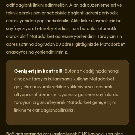
aktif bağlantı linkini edinmelidir. Alan adı düzenlemeleri ve
teknik gereksinimler sebebiyle bağlantı adresi periyodik
olarak yeniden yapılandırılabilir. Aktif linke ulaşmak için bu
sayfayı ziyaret etmek yeterlidir; tüm butonlar otomatik
olarak aktif Matadorbet adresine yönlendirir. Tarayıcınızın
adres satırına doğrudan bu adresi girdiğinizde Matadorbet
anasayfasına yönlendirilirsiniz.
Geniş erişim kontrolü:
Butona tıkladığınızda hangi
cihaz ve tarayıcı kullanırsanız kullanın Matadorbet
giriş ekranı uyumlu şekilde yükleniyorsa kapsamlı
altyapı aktif demektir. Uyumsuz görünen sayfalarda
tarayıcınızı güncelleyerek Matadorbet geniş erişim
linkine tekrar bağlanabilirsiniz.
Bağlantı sırasında karşılaşılabilecek DNS kaynaklı sorunları