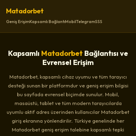
Matadorbet
Geniş Erişim
Kapsamlı Bağlantı
Mobil
Telegram
SSS
Kapsamlı
Matadorbet
Bağlantısı ve
Evrensel Erişim
Matadorbet, kapsamlı cihaz uyumu ve tüm tarayıcı
desteği sunan bir platformdur ve geniş erişim bilgisi
bu sayfada evrensel biçimde sunulur. Mobil,
masaüstü, tablet ve tüm modern tarayıcılarda
uyumlu aktif adres üzerinden kullanıcılar Matadorbet
giriş ekranına yönlendirilir. Türkiye genelinde her
Matadorbet geniş erişim talebine kapsamlı tepki