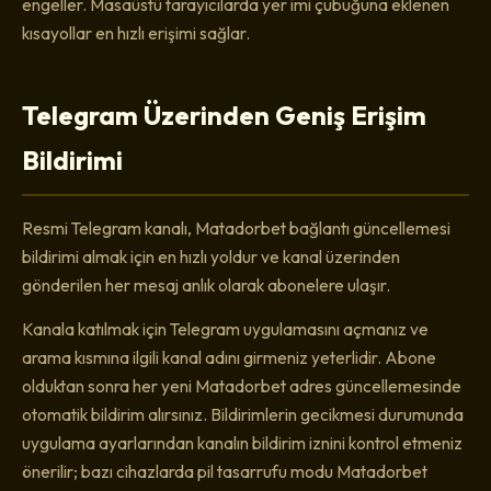
engeller. Masaüstü tarayıcılarda yer imi çubuğuna eklenen
kısayollar en hızlı erişimi sağlar.
Telegram Üzerinden Geniş Erişim
Bildirimi
Resmi Telegram kanalı, Matadorbet bağlantı güncellemesi
bildirimi almak için en hızlı yoldur ve kanal üzerinden
gönderilen her mesaj anlık olarak abonelere ulaşır.
Kanala katılmak için Telegram uygulamasını açmanız ve
arama kısmına ilgili kanal adını girmeniz yeterlidir. Abone
olduktan sonra her yeni Matadorbet adres güncellemesinde
otomatik bildirim alırsınız. Bildirimlerin gecikmesi durumunda
uygulama ayarlarından kanalın bildirim iznini kontrol etmeniz
önerilir; bazı cihazlarda pil tasarrufu modu Matadorbet