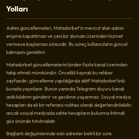
Yolları
Adres güncellemeleri, Matadorbet'in mevcut alan adının
erişime kapatılması ve yeni bir domain üzerinden hizmet
vermeye başlaması sürecidir. Bu süreç kullanıcıların güncel
kalmasını gerektirir.
Matadorbet güncellemelerini birden fazla kanal üzerinden
takip etmek mümkündür. Öncelikli kaynak bu rehber
sayfasıdır; güncelleme yapıldığında aktif Matadorbet linki
burada yayınlanır. Bunun yanında Telegram duyuru kanalı
anlık bildirim gönderir ve gecikme yaşanmaz. Sosyal medya
hesapları da ek bir referans noktası olarak değerlendirilebilir;
ancak sosyal medyada sahte hesapların bulunma ihtimali
göz önünde tutulmalıdır.
Bağlantı değişimlerinde eski adresler belirli bir süre