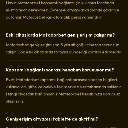
Hayır, Matadorbet kapsamlı bağlantı için kullanıcı tarafında
ekstra ayar gerekmez. Evrensel altyapı arka planda çalışır ve
butonlar Matadorbet için otomatik geniş yönlendirir.
Eski cihazlarda Matadorbet geniş erişim çalışır mı?
Matadorbet geniş erişim son 5 yıla ait çoğu cihazda sorunsuz
çalışır. Çok eski cihazlarda tarayıcı güncelliği kontrol edilmelidir.
Kapsamlı bağlantı sonrası hesabım korunuyor mu?
Evet, Matadorbet kapsamlı bağlantı sırasında hesap bilgileri,
kullanıcı adı, şifre ve bakiye tek merkezi veritabanında saklanır.
Hangi cihazdan bağlansanız Matadorbet hesabınıza sorunsuz
ulaşırsınız.
Geniş erişim altyapısı tablette de aktif mi?