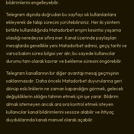
bildirimlerini engelleyebilir.
Telegram dışında doğrudan bu sayfayı sık kullanılanlara
ekleyerek de takip sürecini yürütebilirsiniz. Her iki yöntem
birlikte kullanıldığında Matadorbet erişim kesintisi yaşama
olasılığı neredeyse sıfıra iner. Kanal üzerinde paylaşılan
mesajlarda genellikle yeni Matadorbet adresi, geçiş tarihi ve
varsa bakım süresi bilgisi yer alır; bu sayede kullanıcılar
durumu tam olarak kavrar ve bekleme süresini öngörebilir.
Telegram kanallarının bir diğer avantajı mesaj geçmişinin
saklanmasıdır. Daha önceki Matadorbet duyurularına geri
dönüp eski linklerin ne zaman kapandığını görmek, gelecek
değişikliklerin sıklığını tahmin etmek için işe yarar. Bildirim
almak istemeyen ancak ara sıra kontrol etmek isteyen
kullanıcılar kanal bildirimlerini sessize alabilir ve ihtiyaç
duyduklarında kanalı manuel olarak açabilir.