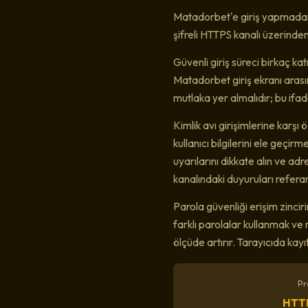
Matadorbet'e giriş yapmadan ö
şifreli HTTPS kanalı üzerinde
Güvenli giriş süreci birkaç kat
Matadorbet giriş ekranı arasınd
mutlaka yer almalıdır; bu ifa
Kimlik avı girişimlerine karşı 
kullanıcı bilgilerini ele geçi
uyarılarını dikkate alın ve a
kanalındaki duyuruları referans
Parola güvenliği erişim zincir
farklı parolalar kullanmak ve
ölçüde artırır. Tarayıcıda kayı
Pr
HTTP