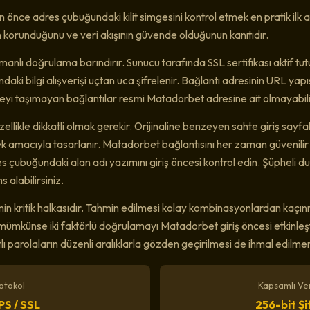
nce adres çubuğundaki kilit simgesini kontrol etmek en pratik ilk a
n korunduğunu ve veri akışının güvende olduğunun kanıtıdır.
manlı doğrulama barındırır. Sunucu tarafında SSL sertifikası aktif tutul
aki bilgi alışverişi uçtan uca şifrelenir. Bağlantı adresinin URL yapı
deyi taşımayan bağlantılar resmi Matadorbet adresine ait olmayabili
özellikle dikkatli olmak gerekir. Orijinaline benzeyen sahte giriş sayfa
rmek amacıyla tasarlanır. Matadorbet bağlantısını her zaman güvenilir
dres çubuğundaki alan adı yazımını giriş öncesi kontrol edin. Şüpheli
 alabilirsiniz.
inin kritik halkasıdır. Tahmin edilmesi kolay kombinasyonlardan kaçı
 mümkünse iki faktörlü doğrulamayı Matadorbet giriş öncesi etkinleş
tlı parolaların düzenli aralıklarla gözden geçirilmesi de ihmal edilmem
otokol
Kapsamlı Ve
S / SSL
256-bit Ş