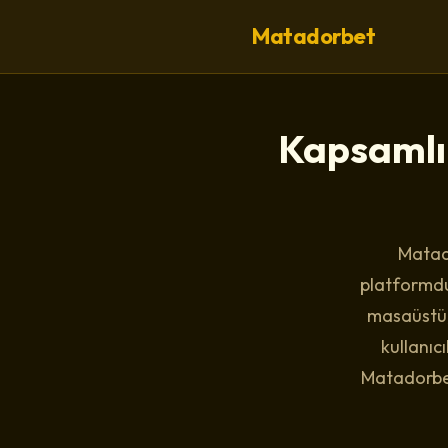
Matadorbet
Kapsaml
Matado
platformdur
masaüstü,
kullanıc
Matadorbet