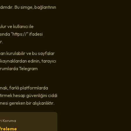
dımdır. Bu simge, bağlantının
ur ve kullanıcı ile
sında "https://" ifadesi
r.
ları kurulabilir ve bu sayfalar
 kaynaklardan edinin, tarayıcı
 durumlarda Telegram
nmak, farklı platformlarda
tirmek hesap güvenliğini ciddi
esi gereken bir alışkanlıktır.
ri Koruma
ifreleme