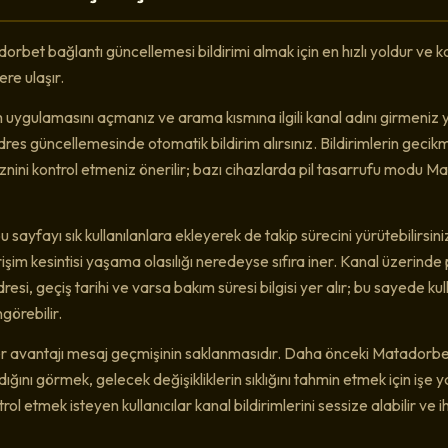
rbet bağlantı güncellemesi bildirimi almak için en hızlı yoldur ve 
re ulaşır.
 uygulamasını açmanız ve arama kısmına ilgili kanal adını girmeniz 
res güncellemesinde otomatik bildirim alırsınız. Bildirimlerin ge
iznini kontrol etmeniz önerilir; bazı cihazlarda pil tasarrufu modu Ma
ayfayı sık kullanılanlara ekleyerek de takip sürecini yürütebilirsiniz
işim kesintisi yaşama olasılığı neredeyse sıfıra iner. Kanal üzerinde
esi, geçiş tarihi ve varsa bakım süresi bilgisi yer alır; bu sayede ku
görebilir.
ğer avantajı mesaj geçmişinin saklanmasıdır. Daha önceki Matadorbe
ığını görmek, gelecek değişikliklerin sıklığını tahmin etmek için işe y
ol etmek isteyen kullanıcılar kanal bildirimlerini sessize alabilir ve 