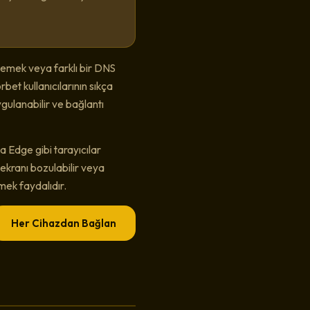
zlemek veya farklı bir DNS
et kullanıcılarının sıkça
ygulanabilir ve bağlantı
a Edge gibi tarayıcılar
 ekranı bozulabilir veya
mek faydalıdır.
Her Cihazdan Bağlan