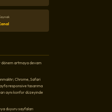
Kaynak
Kanal
n her dönem artmaya devam
ğlanmaktır; Chrome, Safari
 Sayfa responsive tasarıma
ları aynı konfor düzeyinde
eya duyuru sayfaları