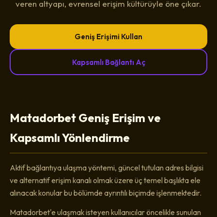
veren altyapı, evrensel erişim kültürüyle öne çıkar.
Geniş Erişimi Kullan
Kapsamlı Bağlantı Aç
Matadorbet Geniş Erişim ve
Kapsamlı Yönlendirme
Aktif bağlantıya ulaşma yöntemi, güncel tutulan adres bilgisi
ve alternatif erişim kanalı olmak üzere üç temel başlıkta ele
alınacak konular bu bölümde ayrıntılı biçimde işlenmektedir.
Matadorbet'e ulaşmak isteyen kullanıcılar öncelikle sunulan