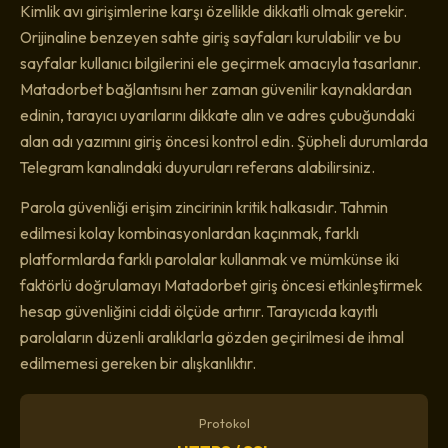
Kimlik avı girişimlerine karşı özellikle dikkatli olmak gerekir.
Orijinaline benzeyen sahte giriş sayfaları kurulabilir ve bu
sayfalar kullanıcı bilgilerini ele geçirmek amacıyla tasarlanır.
Matadorbet bağlantısını her zaman güvenilir kaynaklardan
edinin, tarayıcı uyarılarını dikkate alın ve adres çubuğundaki
alan adı yazımını giriş öncesi kontrol edin. Şüpheli durumlarda
Telegram kanalındaki duyuruları referans alabilirsiniz.
Parola güvenliği erişim zincirinin kritik halkasıdır. Tahmin
edilmesi kolay kombinasyonlardan kaçınmak, farklı
platformlarda farklı parolalar kullanmak ve mümkünse iki
faktörlü doğrulamayı Matadorbet giriş öncesi etkinleştirmek
hesap güvenliğini ciddi ölçüde artırır. Tarayıcıda kayıtlı
parolaların düzenli aralıklarla gözden geçirilmesi de ihmal
edilmemesi gereken bir alışkanlıktır.
Protokol