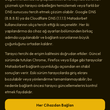
çözmek için tarayıcı önbelleğini temizlemek veya farklı bir
DNS sunucusu tercih etmek çözüm olabilir. Google DNS
(8.8.8.8) ya da Cloudflare DNS (1.1.1.1) Matadorbet
kullanıcılarının sıkça tercih ettiği iki seçenektir. Her iki
yapılandırma da cihaz ağ ayarları bölümünden birkaç
adımda uygulanabilir ve bağlantı sorunlarının büyük
çoğunluğunu ortadan kaldırır.
Tarayıcı tercihi de erişim kalitesini doğrudan etkiler. Güncel
sürümde tutulan Chrome, Firefox veya Edge gibi tarayıcılar
Matadorbet bağlantı uyumluluğu açısından en stabil
sonuçları verir. Eski sürüm tarayıcılarda giriş ekranı
bozulabilir veya yönlendirme tamamlanmayabilir; bu
nedenle bağlantı öncesi tarayıcı güncellemelerini kontrol
etmek faydalıdır.
Her Cihazdan Bağlan