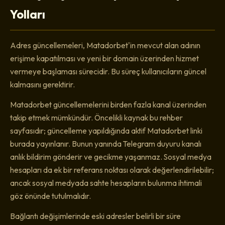
Yolları
Adres güncellemeleri, Matadorbet'in mevcut alan adının
erişime kapatılması ve yeni bir domain üzerinden hizmet
vermeye başlaması sürecidir. Bu süreç kullanıcıların güncel
kalmasını gerektirir.
Matadorbet güncellemelerini birden fazla kanal üzerinden
takip etmek mümkündür. Öncelikli kaynak bu rehber
sayfasıdır; güncelleme yapıldığında aktif Matadorbet linki
burada yayınlanır. Bunun yanında Telegram duyuru kanalı
anlık bildirim gönderir ve gecikme yaşanmaz. Sosyal medya
hesapları da ek bir referans noktası olarak değerlendirilebilir;
ancak sosyal medyada sahte hesapların bulunma ihtimali
göz önünde tutulmalıdır.
Bağlantı değişimlerinde eski adresler belirli bir süre