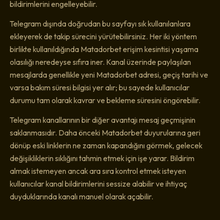
bildirimlerini engelleyebilir.
Telegram dışında doğrudan bu sayfayı sık kullanılanlara
ekleyerek de takip sürecini yürütebilirsiniz. Her iki yöntem
birlikte kullanıldığında Matadorbet erişim kesintisi yaşama
olasılığı neredeyse sıfıra iner. Kanal üzerinde paylaşılan
mesajlarda genellikle yeni Matadorbet adresi, geçiş tarihi ve
varsa bakım süresi bilgisi yer alır; bu sayede kullanıcılar
durumu tam olarak kavrar ve bekleme süresini öngörebilir.
Telegram kanallarının bir diğer avantajı mesaj geçmişinin
saklanmasıdır. Daha önceki Matadorbet duyurularına geri
dönüp eski linklerin ne zaman kapandığını görmek, gelecek
değişikliklerin sıklığını tahmin etmek için işe yarar. Bildirim
almak istemeyen ancak ara sıra kontrol etmek isteyen
kullanıcılar kanal bildirimlerini sessize alabilir ve ihtiyaç
duyduklarında kanalı manuel olarak açabilir.