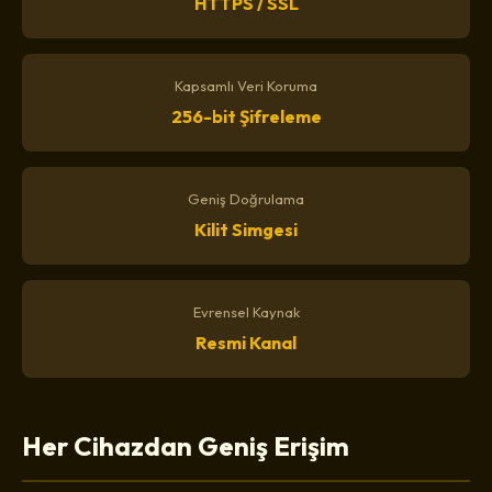
HTTPS / SSL
Kapsamlı Veri Koruma
256-bit Şifreleme
Geniş Doğrulama
Kilit Simgesi
Evrensel Kaynak
Resmi Kanal
Her Cihazdan Geniş Erişim