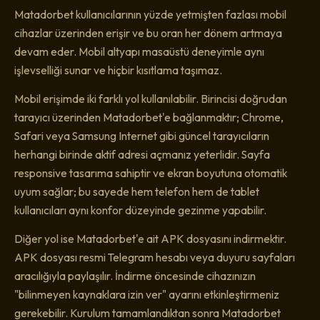
Matadorbet kullanıcılarının yüzde yetmişten fazlası mobil
cihazlar üzerinden erişir ve bu oran her dönem artmaya
devam eder. Mobil altyapı masaüstü deneyimle aynı
işlevselliği sunar ve hiçbir kısıtlama taşımaz.
Mobil erişimde iki farklı yol kullanılabilir. Birincisi doğrudan
tarayıcı üzerinden Matadorbet'e bağlanmaktır; Chrome,
Safari veya Samsung Internet gibi güncel tarayıcıların
herhangi birinde aktif adresi açmanız yeterlidir. Sayfa
responsive tasarıma sahiptir ve ekran boyutuna otomatik
uyum sağlar; bu sayede hem telefon hem de tablet
kullanıcıları aynı konfor düzeyinde gezinme yapabilir.
Diğer yol ise Matadorbet'e ait APK dosyasını indirmektir.
APK dosyası resmi Telegram hesabı veya duyuru sayfaları
aracılığıyla paylaşılır. İndirme öncesinde cihazınızın
"bilinmeyen kaynaklara izin ver" ayarını etkinleştirmeniz
gerekebilir. Kurulum tamamlandıktan sonra Matadorbet