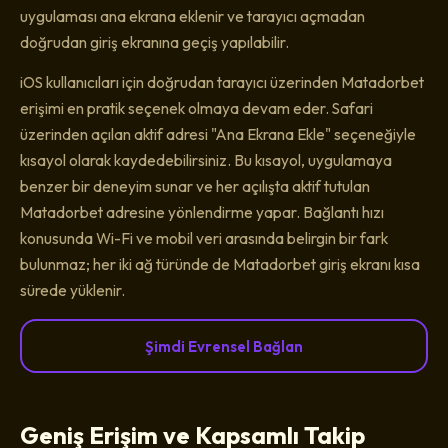
uygulaması ana ekrana eklenir ve tarayıcı açmadan
doğrudan giriş ekranına geçiş yapılabilir.
iOS kullanıcıları için doğrudan tarayıcı üzerinden Matadorbet
erişimi en pratik seçenek olmaya devam eder. Safari
üzerinden açılan aktif adresi "Ana Ekrana Ekle" seçeneğiyle
kısayol olarak kaydedebilirsiniz. Bu kısayol, uygulamaya
benzer bir deneyim sunar ve her açılışta aktif tutulan
Matadorbet adresine yönlendirme yapar. Bağlantı hızı
konusunda Wi-Fi ve mobil veri arasında belirgin bir fark
bulunmaz; her iki ağ türünde de Matadorbet giriş ekranı kısa
sürede yüklenir.
Şimdi Evrensel Bağlan
Geniş Erişim ve Kapsamlı Takip