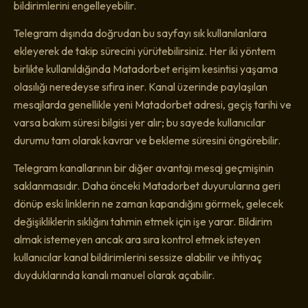
bildirimlerini engelleyebilir.
Telegram dışında doğrudan bu sayfayı sık kullanılanlara
ekleyerek de takip sürecini yürütebilirsiniz. Her iki yöntem
birlikte kullanıldığında Matadorbet erişim kesintisi yaşama
olasılığı neredeyse sıfıra iner. Kanal üzerinde paylaşılan
mesajlarda genellikle yeni Matadorbet adresi, geçiş tarihi ve
varsa bakım süresi bilgisi yer alır; bu sayede kullanıcılar
durumu tam olarak kavrar ve bekleme süresini öngörebilir.
Telegram kanallarının bir diğer avantajı mesaj geçmişinin
saklanmasıdır. Daha önceki Matadorbet duyurularına geri
dönüp eski linklerin ne zaman kapandığını görmek, gelecek
değişikliklerin sıklığını tahmin etmek için işe yarar. Bildirim
almak istemeyen ancak ara sıra kontrol etmek isteyen
kullanıcılar kanal bildirimlerini sessize alabilir ve ihtiyaç
duyduklarında kanalı manuel olarak açabilir.