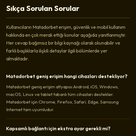
Sıkça Sorulan Sorular
Kullanıcıların Matadorbet erişim, güvenlik ve mobil kullanım
hakkında en çok merak ettiği konular aşağıda yanıtlanmıştır.
Her cevap bağımsız bir bilgi kaynağı olarak okunabilir ve
farklı başlıklarla ilişkili detaylar ilgili bölümlerde yer
almaktadır.
Matadorbet geniş erişim hangi cihazları destekliyor?
Matadorbet geniş erişim altyapısı Android, iOS, Windows,
macOS, Linux ve tablet tabanlı tüm cihazları destekler.
Matadorbet için Chrome, Firefox, Safari, Edge, Samsung
Internet tam uyumludur.
Kapsamlı bağlantı için ekstra ayar gerekli mi?