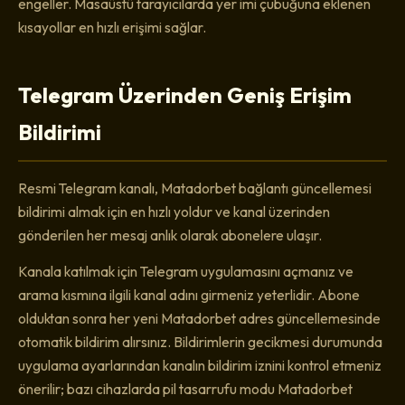
engeller. Masaüstü tarayıcılarda yer imi çubuğuna eklenen
kısayollar en hızlı erişimi sağlar.
Telegram Üzerinden Geniş Erişim
Bildirimi
Resmi Telegram kanalı, Matadorbet bağlantı güncellemesi
bildirimi almak için en hızlı yoldur ve kanal üzerinden
gönderilen her mesaj anlık olarak abonelere ulaşır.
Kanala katılmak için Telegram uygulamasını açmanız ve
arama kısmına ilgili kanal adını girmeniz yeterlidir. Abone
olduktan sonra her yeni Matadorbet adres güncellemesinde
otomatik bildirim alırsınız. Bildirimlerin gecikmesi durumunda
uygulama ayarlarından kanalın bildirim iznini kontrol etmeniz
önerilir; bazı cihazlarda pil tasarrufu modu Matadorbet