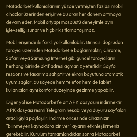
Matadorbet kullanıcılarının yüzde yetmişten fazlası mobil
cihazlar üzerinden erişir ve bu oran her dönem artmaya
devam eder. Mobil altyapı masaüstü deneyimle aynı
işlevselliği sunar ve hiçbir kısıtlama taşımaz.
Mobil erişimde iki farklı yol kullanılabilir. Birincisi doğrudan
tarayıcı üzerinden Matadorbet'e bağlanmaktır; Chrome,
Safari veya Samsung Internet gibi güncel tarayıcıların
herhangi birinde aktif adresi açmanız yeterlidir. Sayfa
responsive tasarıma sahiptir ve ekran boyutuna otomatik
uyum sağlar; bu sayede hem telefon hem de tablet
kullanıcıları aynı konfor düzeyinde gezinme yapabilir.
Diğer yol ise Matadorbet'e ait APK dosyasını indirmektir.
APK dosyası resmi Telegram hesabı veya duyuru sayfaları
aracılığıyla paylaşılır. İndirme öncesinde cihazınızın
"bilinmeyen kaynaklara izin ver" ayarını etkinleştirmeniz
gerekebilir. Kurulum tamamlandıktan sonra Matadorbet