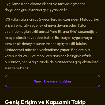
uygulaması ana ekrana eklenir ve tarayıcı açmadan
doğrudan giriş ekranına geçiş yapılabilir.
iOS kullanıcıları için doğrudan tarayıcı üzerinden Matadorbet
erişimi en pratik seçenek olmaya devam eder. Safari
üzerinden açılan aktif adresi "Ana Ekrana Ekle" seçeneğiyle
kısayol olarak kaydedebilirsiniz. Bu kısayol, uygulamaya
benzer bir deneyim sunar ve her açılışta aktif tutulan
Matadorbet adresine yönlendirme yapar. Bağlantı hızı
konusunda Wi-Fi ve mobil veri arasında belirgin bir fark
bulunmaz; her iki ağ türünde de Matadorbet giriş ekranı kısa
sürede yüklenir.
Şimdi Evrensel Bağlan
Geniş Erişim ve Kapsamlı Takip