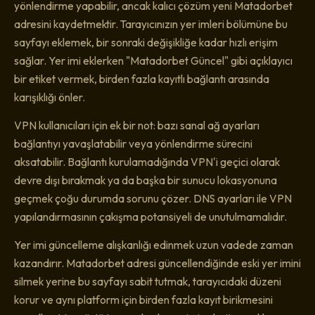
yönlendirme yapabilir, ancak kalıcı çözüm yeni Matadorbet
adresini kaydetmektir. Tarayıcınızın yer imleri bölümüne bu
sayfayı eklemek, bir sonraki değişikliğe kadar hızlı erişim
sağlar. Yer imi eklerken "Matadorbet Güncel" gibi açıklayıcı
bir etiket vermek, birden fazla kayıtlı bağlantı arasında
karışıklığı önler.
VPN kullanıcıları için ek bir not: bazı sanal ağ ayarları
bağlantıyı yavaşlatabilir veya yönlendirme sürecini
aksatabilir. Bağlantı kurulamadığında VPN'i geçici olarak
devre dışı bırakmak ya da başka bir sunucu lokasyonuna
geçmek çoğu durumda sorunu çözer. DNS ayarları ile VPN
yapılandırmasının çakışma potansiyeli de unutulmamalıdır.
Yer imi güncelleme alışkanlığı edinmek uzun vadede zaman
kazandırır. Matadorbet adresi güncellendiğinde eski yer imini
silmek yerine bu sayfayı sabit tutmak, tarayıcıdaki düzeni
korur ve aynı platform için birden fazla kayıt birikmesini