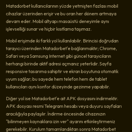
Matadorbet kullanıcılarının yüzde yetmişten fazlası mobil
cihazlar üzerinden erişir ve bu oran her dönem artmaya
devam eder. Mobil altyapı masaüstü deneyimle aynı
işlevselliği sunar ve hiçbir kısıtlama taşımaz.
Mobil erişimde iki farklı yol kullanılabilir. Birincisi doğrudan
tarayıcı üzerinden Matadorbet'e bağlanmaktır; Chrome,
Safari veya Samsung Internet gibi güncel tarayıcıların
herhangi birinde aktif adresi açmanız yeterlidir. Sayfa
responsive tasarıma sahiptir ve ekran boyutuna otomatik
uyum sağlar; bu sayede hem telefon hem de tablet
kullanıcıları aynı konfor düzeyinde gezinme yapabilir.
Diğer yol ise Matadorbet'e ait APK dosyasını indirmektir.
APK dosyası resmi Telegram hesabı veya duyuru sayfaları
aracılığıyla paylaşılır. İndirme öncesinde cihazınızın
"bilinmeyen kaynaklara izin ver" ayarını etkinleştirmeniz
gerekebilir. Kurulum tamamlandıktan sonra Matadorbet