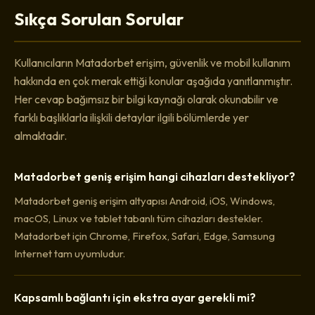
Sıkça Sorulan Sorular
Kullanıcıların Matadorbet erişim, güvenlik ve mobil kullanım
hakkında en çok merak ettiği konular aşağıda yanıtlanmıştır.
Her cevap bağımsız bir bilgi kaynağı olarak okunabilir ve
farklı başlıklarla ilişkili detaylar ilgili bölümlerde yer
almaktadır.
Matadorbet geniş erişim hangi cihazları destekliyor?
Matadorbet geniş erişim altyapısı Android, iOS, Windows,
macOS, Linux ve tablet tabanlı tüm cihazları destekler.
Matadorbet için Chrome, Firefox, Safari, Edge, Samsung
Internet tam uyumludur.
Kapsamlı bağlantı için ekstra ayar gerekli mi?