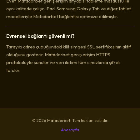
Evet, Matadorbet geniş erişim altyapısı tablette masaüstü ile
aynı kalitede çalışır. iPad, Samsung Galaxy Tab ve diğer tablet
modelleriyle Matadorbet bağlantısı optimize edilmiştir.
Evrensel bağlantı güvenli mi?
Tarayıcı adres çubuğundaki kilit simgesi SSL sertifikasının aktif
olduğunu gösterir. Matadorbet geniş erişim HTTPS
protokolüyle sunulur ve veri iletimi tüm cihazlarda şifreli
tutulur.
© 2026 Matadorbet. Tüm hakları saklıdır.
Anasayfa