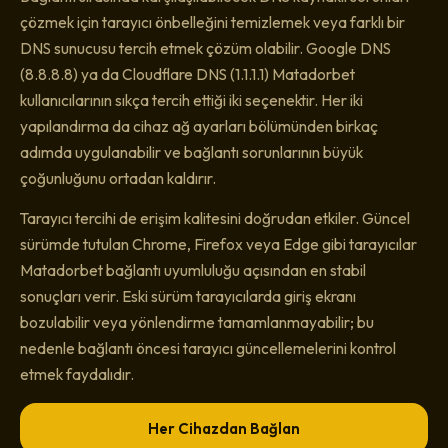
çözmek için tarayıcı önbelleğini temizlemek veya farklı bir
DNS sunucusu tercih etmek çözüm olabilir. Google DNS
(8.8.8.8) ya da Cloudflare DNS (1.1.1.1) Matadorbet
kullanıcılarının sıkça tercih ettiği iki seçenektir. Her iki
yapılandırma da cihaz ağ ayarları bölümünden birkaç
adımda uygulanabilir ve bağlantı sorunlarının büyük
çoğunluğunu ortadan kaldırır.
Tarayıcı tercihi de erişim kalitesini doğrudan etkiler. Güncel
sürümde tutulan Chrome, Firefox veya Edge gibi tarayıcılar
Matadorbet bağlantı uyumluluğu açısından en stabil
sonuçları verir. Eski sürüm tarayıcılarda giriş ekranı
bozulabilir veya yönlendirme tamamlanmayabilir; bu
nedenle bağlantı öncesi tarayıcı güncellemelerini kontrol
etmek faydalıdır.
Her Cihazdan Bağlan