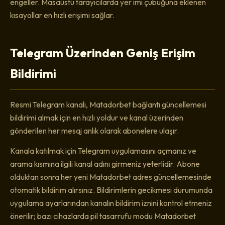
engeller. Masaüstü tarayıcılarda yer imi çubuğuna eklenen
kısayollar en hızlı erişimi sağlar.
Telegram Üzerinden Geniş Erişim
Bildirimi
Resmi Telegram kanalı, Matadorbet bağlantı güncellemesi
bildirimi almak için en hızlı yoldur ve kanal üzerinden
gönderilen her mesaj anlık olarak abonelere ulaşır.
Kanala katılmak için Telegram uygulamasını açmanız ve
arama kısmına ilgili kanal adını girmeniz yeterlidir. Abone
olduktan sonra her yeni Matadorbet adres güncellemesinde
otomatik bildirim alırsınız. Bildirimlerin gecikmesi durumunda
uygulama ayarlarından kanalın bildirim iznini kontrol etmeniz
önerilir; bazı cihazlarda pil tasarrufu modu Matadorbet