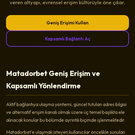
veren altyapı, evrensel erişim kültürüyle öne çıkar.
Geniş Erişimi Kullan
Kapsamlı Bağlantı Aç
Matadorbet Geniş Erişim ve
Kapsamlı Yönlendirme
Aktif bağlantıya ulaşma yöntemi, güncel tutulan adres bilgisi
ve alternatif erişim kanalı olmak üzere üç temel başlıkta ele
alınacak konular bu bölümde ayrıntılı biçimde işlenmektedir.
Matadorbet'e ulaşmak isteyen kullanıcılar öncelikle sunulan