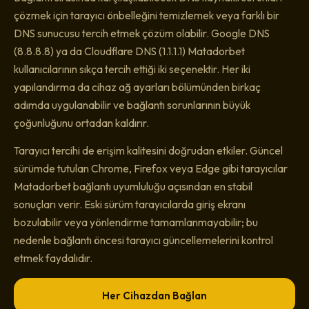
çözmek için tarayıcı önbelleğini temizlemek veya farklı bir
DNS sunucusu tercih etmek çözüm olabilir. Google DNS
(8.8.8.8) ya da Cloudflare DNS (1.1.1.1) Matadorbet
kullanıcılarının sıkça tercih ettiği iki seçenektir. Her iki
yapılandırma da cihaz ağ ayarları bölümünden birkaç
adımda uygulanabilir ve bağlantı sorunlarının büyük
çoğunluğunu ortadan kaldırır.
Tarayıcı tercihi de erişim kalitesini doğrudan etkiler. Güncel
sürümde tutulan Chrome, Firefox veya Edge gibi tarayıcılar
Matadorbet bağlantı uyumluluğu açısından en stabil
sonuçları verir. Eski sürüm tarayıcılarda giriş ekranı
bozulabilir veya yönlendirme tamamlanmayabilir; bu
nedenle bağlantı öncesi tarayıcı güncellemelerini kontrol
etmek faydalıdır.
Her Cihazdan Bağlan