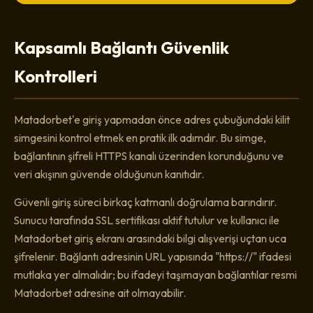
Kapsamlı Bağlantı Güvenlik
Kontrolleri
Matadorbet'e giriş yapmadan önce adres çubuğundaki kilit
simgesini kontrol etmek en pratik ilk adımdır. Bu simge,
bağlantının şifreli HTTPS kanalı üzerinden korunduğunu ve
veri akışının güvende olduğunun kanıtıdır.
Güvenli giriş süreci birkaç katmanlı doğrulama barındırır.
Sunucu tarafında SSL sertifikası aktif tutulur ve kullanıcı ile
Matadorbet giriş ekranı arasındaki bilgi alışverişi uçtan uca
şifrelenir. Bağlantı adresinin URL yapısında "https://" ifadesi
mutlaka yer almalıdır; bu ifadeyi taşımayan bağlantılar resmi
Matadorbet adresine ait olmayabilir.