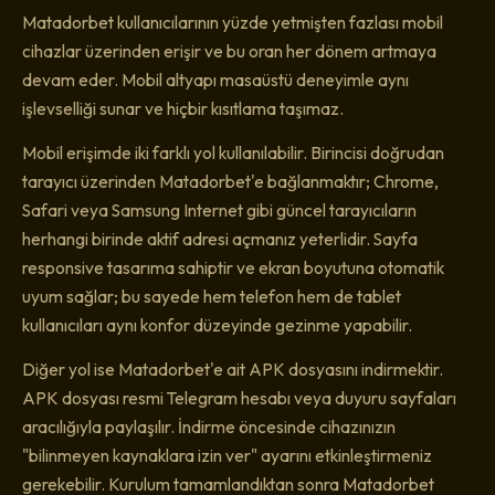
Matadorbet kullanıcılarının yüzde yetmişten fazlası mobil
cihazlar üzerinden erişir ve bu oran her dönem artmaya
devam eder. Mobil altyapı masaüstü deneyimle aynı
işlevselliği sunar ve hiçbir kısıtlama taşımaz.
Mobil erişimde iki farklı yol kullanılabilir. Birincisi doğrudan
tarayıcı üzerinden Matadorbet'e bağlanmaktır; Chrome,
Safari veya Samsung Internet gibi güncel tarayıcıların
herhangi birinde aktif adresi açmanız yeterlidir. Sayfa
responsive tasarıma sahiptir ve ekran boyutuna otomatik
uyum sağlar; bu sayede hem telefon hem de tablet
kullanıcıları aynı konfor düzeyinde gezinme yapabilir.
Diğer yol ise Matadorbet'e ait APK dosyasını indirmektir.
APK dosyası resmi Telegram hesabı veya duyuru sayfaları
aracılığıyla paylaşılır. İndirme öncesinde cihazınızın
"bilinmeyen kaynaklara izin ver" ayarını etkinleştirmeniz
gerekebilir. Kurulum tamamlandıktan sonra Matadorbet