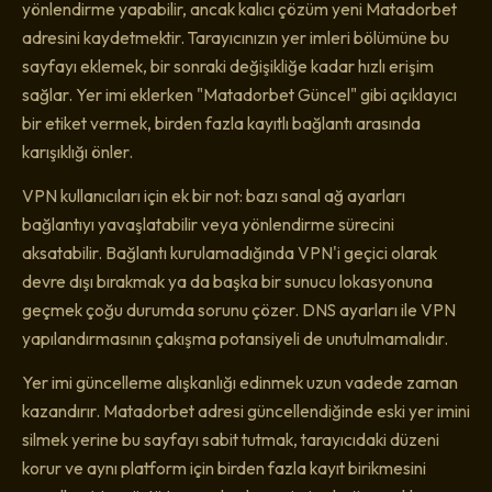
yönlendirme yapabilir, ancak kalıcı çözüm yeni Matadorbet
adresini kaydetmektir. Tarayıcınızın yer imleri bölümüne bu
sayfayı eklemek, bir sonraki değişikliğe kadar hızlı erişim
sağlar. Yer imi eklerken "Matadorbet Güncel" gibi açıklayıcı
bir etiket vermek, birden fazla kayıtlı bağlantı arasında
karışıklığı önler.
VPN kullanıcıları için ek bir not: bazı sanal ağ ayarları
bağlantıyı yavaşlatabilir veya yönlendirme sürecini
aksatabilir. Bağlantı kurulamadığında VPN'i geçici olarak
devre dışı bırakmak ya da başka bir sunucu lokasyonuna
geçmek çoğu durumda sorunu çözer. DNS ayarları ile VPN
yapılandırmasının çakışma potansiyeli de unutulmamalıdır.
Yer imi güncelleme alışkanlığı edinmek uzun vadede zaman
kazandırır. Matadorbet adresi güncellendiğinde eski yer imini
silmek yerine bu sayfayı sabit tutmak, tarayıcıdaki düzeni
korur ve aynı platform için birden fazla kayıt birikmesini