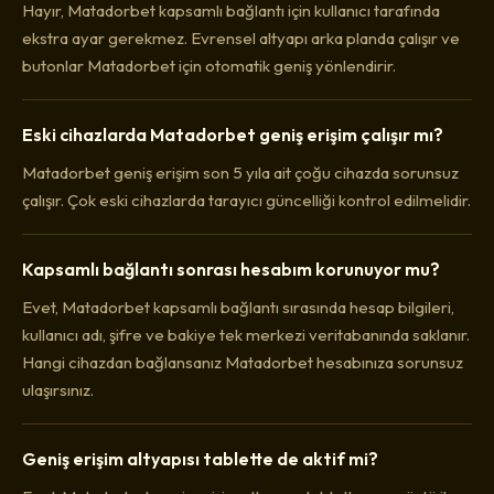
Hayır, Matadorbet kapsamlı bağlantı için kullanıcı tarafında
ekstra ayar gerekmez. Evrensel altyapı arka planda çalışır ve
butonlar Matadorbet için otomatik geniş yönlendirir.
Eski cihazlarda Matadorbet geniş erişim çalışır mı?
Matadorbet geniş erişim son 5 yıla ait çoğu cihazda sorunsuz
çalışır. Çok eski cihazlarda tarayıcı güncelliği kontrol edilmelidir.
Kapsamlı bağlantı sonrası hesabım korunuyor mu?
Evet, Matadorbet kapsamlı bağlantı sırasında hesap bilgileri,
kullanıcı adı, şifre ve bakiye tek merkezi veritabanında saklanır.
Hangi cihazdan bağlansanız Matadorbet hesabınıza sorunsuz
ulaşırsınız.
Geniş erişim altyapısı tablette de aktif mi?