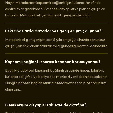
Hayır, Matadorbet kapsamlı bağlantı için kullanıcı tarafında
ekstra ayar gerekmez. Evrensel altyapı arka planda çalışır ve
butonlar Matadorbet için otomatik geniş yönlendirir.
Eski cihazlarda Matadorbet geniş erişim çalışır mı?
Matadorbet geniş erişim son 5 yıla ait çoğu cihazda sorunsuz
çalışır. Çok eski cihazlarda tarayıcı güncelliği kontrol edilmelidir.
Kapsamlı bağlantı sonrası hesabım korunuyor mu?
Evet, Matadorbet kapsamlı bağlantı sırasında hesap bilgileri,
kullanıcı adı, şifre ve bakiye tek merkezi veritabanında saklanır.
Hangi cihazdan bağlansanız Matadorbet hesabınıza sorunsuz
ulaşırsınız.
Geniş erişim altyapısı tablette de aktif mi?