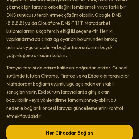
çözmek için tarayıcı önbelleğini temizlemek veya farklı bir
DNS sunucusu tercih etmek çözüm olabilir. Google DNS
(8.8.8.8) ya da Cloudflare DNS (1.1.1.1) Matadorbet
kullanıcılarının sıkça tercih ettiği iki seçenektir. Her iki
yapılandırma da cihaz ağ ayarları bölümünden birkaç
adımda uygulanabilir ve bağlantı sorunlarının büyük
çoğunluğunu ortadan kaldırır.
Tarayıcı tercihi de erişim kalitesini doğrudan etkiler. Güncel
sürümde tutulan Chrome, Firefox veya Edge gibi tarayıcılar
Matadorbet bağlantı uyumluluğu açısından en stabil
sonuçları verir. Eski sürüm tarayıcılarda giriş ekranı
bozulabilir veya yönlendirme tamamlanmayabilir; bu
nedenle bağlantı öncesi tarayıcı güncellemelerini kontrol
etmek faydalıdır.
Her Cihazdan Bağlan