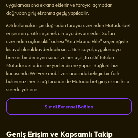
uygulaması ana ekrana eklenir ve tarayıcı açmadan
doğrudan giriş ekranına geçiş yapılabilir.
iOS kullanıcıları için doğrudan tarayıcı üzerinden Matadorbet
erişimi en pratik seçenek olmaya devam eder. Safari
üzerinden açılan aktif adresi "Ana Ekrana Ekle" seçeneğiyle
kısayol olarak kaydedebilirsiniz. Bu kısayol, uygulamaya
benzer bir deneyim sunar ve her açılışta aktif tutulan
Matadorbet adresine yönlendirme yapar. Bağlantı hızı
konusunda Wi-Fi ve mobil veri arasında belirgin bir fark
bulunmaz; her iki ağ türünde de Matadorbet giriş ekranı kısa
sürede yüklenir.
Şimdi Evrensel Bağlan
Geniş Erişim ve Kapsamlı Takip