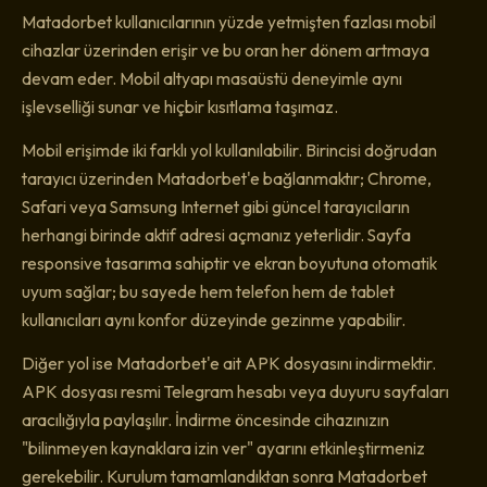
Matadorbet kullanıcılarının yüzde yetmişten fazlası mobil
cihazlar üzerinden erişir ve bu oran her dönem artmaya
devam eder. Mobil altyapı masaüstü deneyimle aynı
işlevselliği sunar ve hiçbir kısıtlama taşımaz.
Mobil erişimde iki farklı yol kullanılabilir. Birincisi doğrudan
tarayıcı üzerinden Matadorbet'e bağlanmaktır; Chrome,
Safari veya Samsung Internet gibi güncel tarayıcıların
herhangi birinde aktif adresi açmanız yeterlidir. Sayfa
responsive tasarıma sahiptir ve ekran boyutuna otomatik
uyum sağlar; bu sayede hem telefon hem de tablet
kullanıcıları aynı konfor düzeyinde gezinme yapabilir.
Diğer yol ise Matadorbet'e ait APK dosyasını indirmektir.
APK dosyası resmi Telegram hesabı veya duyuru sayfaları
aracılığıyla paylaşılır. İndirme öncesinde cihazınızın
"bilinmeyen kaynaklara izin ver" ayarını etkinleştirmeniz
gerekebilir. Kurulum tamamlandıktan sonra Matadorbet