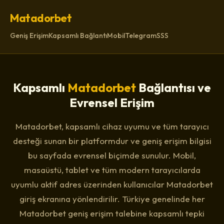
Matadorbet
Geniş Erişim
Kapsamlı Bağlantı
Mobil
Telegram
SSS
Kapsamlı
Matadorbet
Bağlantısı ve
Evrensel Erişim
Matadorbet, kapsamlı cihaz uyumu ve tüm tarayıcı
desteği sunan bir platformdur ve geniş erişim bilgisi
bu sayfada evrensel biçimde sunulur. Mobil,
masaüstü, tablet ve tüm modern tarayıcılarda
uyumlu aktif adres üzerinden kullanıcılar Matadorbet
giriş ekranına yönlendirilir. Türkiye genelinde her
Matadorbet geniş erişim talebine kapsamlı tepki