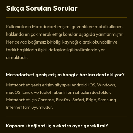
Sıkça Sorulan Sorular
Kullanıcıların Matadorbet erişim, güvenlik ve mobil kullanım
hakkında en çok merak ettiği konular aşağıda yanıtlanmıştır.
Her cevap bağımsız bir bilgi kaynağı olarak okunabilir ve
farklı başlıklarla ilişkili detaylar ilgili bölümlerde yer
almaktadır.
Matadorbet geniş erişim hangi cihazları destekliyor?
Matadorbet geniş erişim altyapısı Android, iOS, Windows,
macOS, Linux ve tablet tabanlı tüm cihazları destekler.
Matadorbet için Chrome, Firefox, Safari, Edge, Samsung
Internet tam uyumludur.
Kapsamlı bağlantı için ekstra ayar gerekli mi?