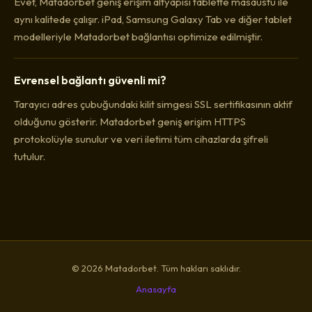
Evet, Matadorbet geniş erişim altyapısı tablette masaüstü ile
aynı kalitede çalışır. iPad, Samsung Galaxy Tab ve diğer tablet
modelleriyle Matadorbet bağlantısı optimize edilmiştir.
Evrensel bağlantı güvenli mi?
Tarayıcı adres çubuğundaki kilit simgesi SSL sertifikasının aktif
olduğunu gösterir. Matadorbet geniş erişim HTTPS
protokolüyle sunulur ve veri iletimi tüm cihazlarda şifreli
tutulur.
© 2026 Matadorbet. Tüm hakları saklıdır.
Anasayfa