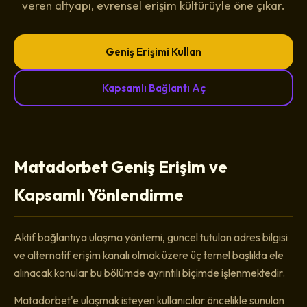
veren altyapı, evrensel erişim kültürüyle öne çıkar.
Geniş Erişimi Kullan
Kapsamlı Bağlantı Aç
Matadorbet Geniş Erişim ve
Kapsamlı Yönlendirme
Aktif bağlantıya ulaşma yöntemi, güncel tutulan adres bilgisi
ve alternatif erişim kanalı olmak üzere üç temel başlıkta ele
alınacak konular bu bölümde ayrıntılı biçimde işlenmektedir.
Matadorbet'e ulaşmak isteyen kullanıcılar öncelikle sunulan