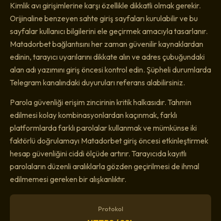
Kimlik avı girişimlerine karşı özellikle dikkatli olmak gerekir.
Orijinaline benzeyen sahte giriş sayfaları kurulabilir ve bu
sayfalar kullanıcı bilgilerini ele geçirmek amacıyla tasarlanır.
Matadorbet bağlantısını her zaman güvenilir kaynaklardan
edinin, tarayıcı uyarılarını dikkate alın ve adres çubuğundaki
alan adı yazımını giriş öncesi kontrol edin. Şüpheli durumlarda
Telegram kanalındaki duyuruları referans alabilirsiniz.
Parola güvenliği erişim zincirinin kritik halkasıdır. Tahmin
edilmesi kolay kombinasyonlardan kaçınmak, farklı
platformlarda farklı parolalar kullanmak ve mümkünse iki
faktörlü doğrulamayı Matadorbet giriş öncesi etkinleştirmek
hesap güvenliğini ciddi ölçüde artırır. Tarayıcıda kayıtlı
parolaların düzenli aralıklarla gözden geçirilmesi de ihmal
edilmemesi gereken bir alışkanlıktır.
Protokol