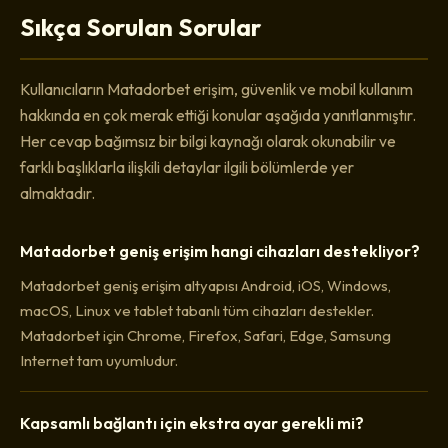
Sıkça Sorulan Sorular
Kullanıcıların Matadorbet erişim, güvenlik ve mobil kullanım
hakkında en çok merak ettiği konular aşağıda yanıtlanmıştır.
Her cevap bağımsız bir bilgi kaynağı olarak okunabilir ve
farklı başlıklarla ilişkili detaylar ilgili bölümlerde yer
almaktadır.
Matadorbet geniş erişim hangi cihazları destekliyor?
Matadorbet geniş erişim altyapısı Android, iOS, Windows,
macOS, Linux ve tablet tabanlı tüm cihazları destekler.
Matadorbet için Chrome, Firefox, Safari, Edge, Samsung
Internet tam uyumludur.
Kapsamlı bağlantı için ekstra ayar gerekli mi?