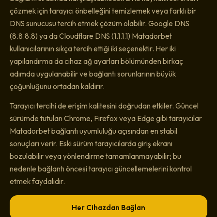
çözmek için tarayıcı önbelleğini temizlemek veya farklı bir
DNS sunucusu tercih etmek çözüm olabilir. Google DNS
(8.8.8.8) ya da Cloudflare DNS (1.1.1.1) Matadorbet
kullanıcılarının sıkça tercih ettiği iki seçenektir. Her iki
yapılandırma da cihaz ağ ayarları bölümünden birkaç
adımda uygulanabilir ve bağlantı sorunlarının büyük
çoğunluğunu ortadan kaldırır.
Tarayıcı tercihi de erişim kalitesini doğrudan etkiler. Güncel
sürümde tutulan Chrome, Firefox veya Edge gibi tarayıcılar
Matadorbet bağlantı uyumluluğu açısından en stabil
sonuçları verir. Eski sürüm tarayıcılarda giriş ekranı
bozulabilir veya yönlendirme tamamlanmayabilir; bu
nedenle bağlantı öncesi tarayıcı güncellemelerini kontrol
etmek faydalıdır.
Her Cihazdan Bağlan