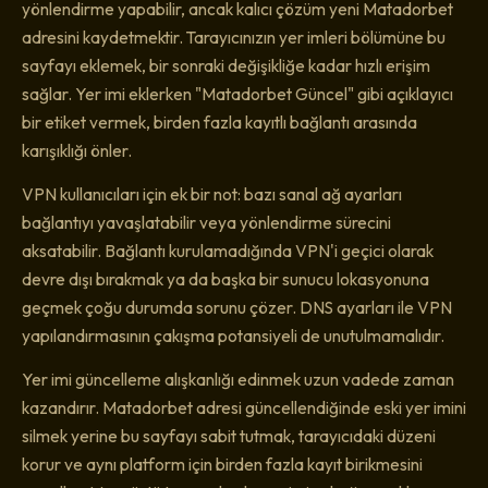
yönlendirme yapabilir, ancak kalıcı çözüm yeni Matadorbet
adresini kaydetmektir. Tarayıcınızın yer imleri bölümüne bu
sayfayı eklemek, bir sonraki değişikliğe kadar hızlı erişim
sağlar. Yer imi eklerken "Matadorbet Güncel" gibi açıklayıcı
bir etiket vermek, birden fazla kayıtlı bağlantı arasında
karışıklığı önler.
VPN kullanıcıları için ek bir not: bazı sanal ağ ayarları
bağlantıyı yavaşlatabilir veya yönlendirme sürecini
aksatabilir. Bağlantı kurulamadığında VPN'i geçici olarak
devre dışı bırakmak ya da başka bir sunucu lokasyonuna
geçmek çoğu durumda sorunu çözer. DNS ayarları ile VPN
yapılandırmasının çakışma potansiyeli de unutulmamalıdır.
Yer imi güncelleme alışkanlığı edinmek uzun vadede zaman
kazandırır. Matadorbet adresi güncellendiğinde eski yer imini
silmek yerine bu sayfayı sabit tutmak, tarayıcıdaki düzeni
korur ve aynı platform için birden fazla kayıt birikmesini