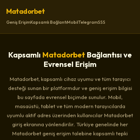
Matadorbet
Geniş Erişim
Kapsamlı Bağlantı
Mobil
Telegram
SSS
Kapsamlı
Matadorbet
Bağlantısı ve
Evrensel Erişim
Matadorbet, kapsamlı cihaz uyumu ve tüm tarayıcı
desteği sunan bir platformdur ve geniş erişim bilgisi
bu sayfada evrensel biçimde sunulur. Mobil,
masaüstü, tablet ve tüm modern tarayıcılarda
uyumlu aktif adres üzerinden kullanıcılar Matadorbet
giriş ekranına yönlendirilir. Türkiye genelinde her
Matadorbet geniş erişim talebine kapsamlı tepki