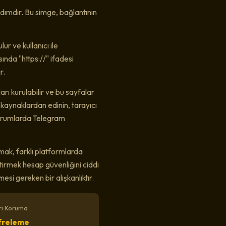
dımdır. Bu simge, bağlantının
ur ve kullanıcı ile
sında "https://" ifadesi
r.
ları kurulabilir ve bu sayfalar
 kaynaklardan edinin, tarayıcı
 durumlarda Telegram
nmak, farklı platformlarda
tirmek hesap güvenliğini ciddi
esi gereken bir alışkanlıktır.
ri Koruma
ifreleme