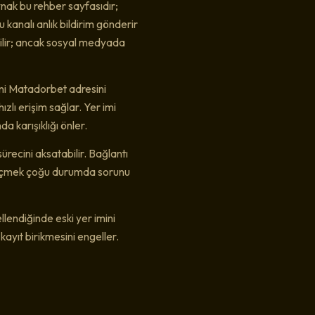
nak bu rehber sayfasıdır;
kanalı anlık bildirim gönderir
ilir; ancak sosyal medyada
eni Matadorbet adresini
zlı erişim sağlar. Yer imi
a karışıklığı önler.
ürecini aksatabilir. Bağlantı
 geçmek çoğu durumda sorunu
endiğinde eski yer imini
kayıt birikmesini engeller.