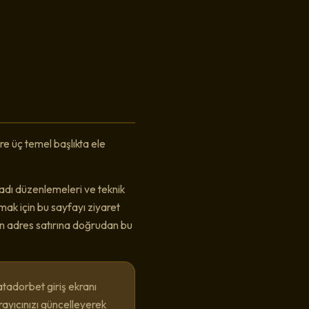
re üç temel başlıkta ele
n adı düzenlemeleri ve teknik
şmak için bu sayfayı ziyaret
ın adres satırına doğrudan bu
atadorbet giriş ekranı
ayıcınızı güncelleyerek