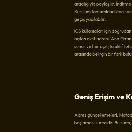
aracılığıyla paylaşılır. İndirm
Kurulum tamamlandıktan sonr
geçiş yapılabilir.
iOS kullanıcıları için doğrud
açılan aktif adresi "Ana Ekra
sunar ve her açılışta aktif t
arasında belirgin bir fark bul
Geniş Erişim ve K
Adres güncellemeleri, Matado
başlaması sürecidir. Bu süreç k