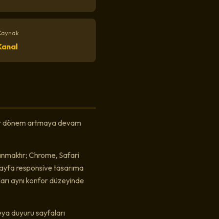
Kaynak
Kanal
n her dönem artmaya devam
ğlanmaktır; Chrome, Safari
 Sayfa responsive tasarıma
ları aynı konfor düzeyinde
eya duyuru sayfaları