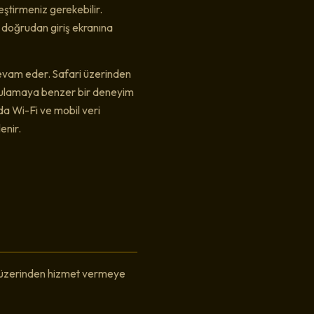
leştirmeniz gerekebilir.
doğrudan giriş ekranına
devam eder. Safari üzerinden
uygulamaya benzer bir deneyim
da Wi-Fi ve mobil veri
enir.
n üzerinden hizmet vermeye