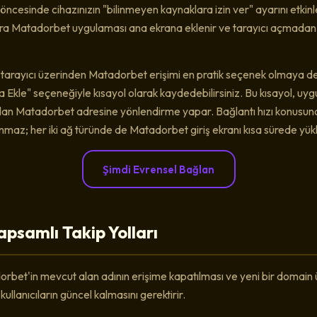
e öncesinde cihazınızın "bilinmeyen kaynaklara izin ver" ayarını etkin
a Matadorbet uygulaması ana ekrana eklenir ve tarayıcı açmadan 
an tarayıcı üzerinden Matadorbet erişimi en pratik seçenek olmaya 
na Ekle" seçeneğiyle kısayol olarak kaydedebilirsiniz. Bu kısayol, 
utulan Matadorbet adresine yönlendirme yapar. Bağlantı hızı konusun
unmaz; her iki ağ türünde de Matadorbet giriş ekranı kısa sürede yükl
Şimdi Evrensel Bağlan
apsamlı Takip Yolları
rbet'in mevcut alan adının erişime kapatılması ve yeni bir domai
ullanıcıların güncel kalmasını gerektirir.