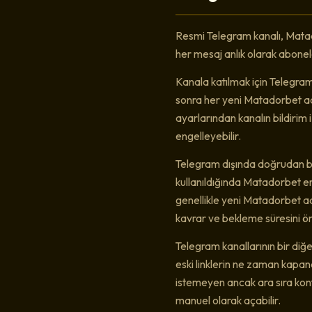
Resmi Telegram kanalı, Matado
her mesaj anlık olarak abonele
Kanala katılmak için Telegram
sonra her yeni Matadorbet ad
ayarlarından kanalın bildirim 
engelleyebilir.
Telegram dışında doğrudan bu s
kullanıldığında Matadorbet er
genellikle yeni Matadorbet adr
kavrar ve bekleme süresini ön
Telegram kanallarının bir di
eski linklerin ne zaman kapand
istemeyen ancak ara sıra kontr
manuel olarak açabilir.