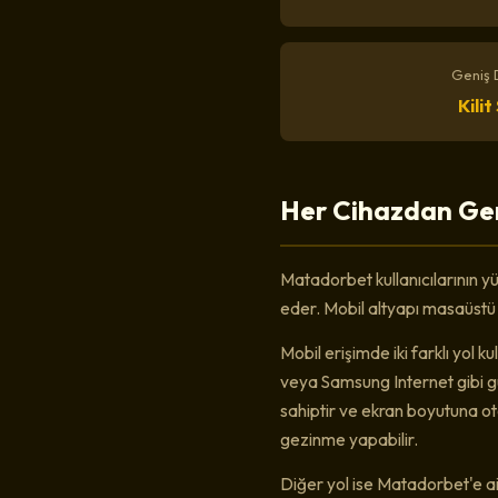
Geniş 
Kilit
Her Cihazdan Gen
Matadorbet kullanıcılarının 
eder. Mobil altyapı masaüstü d
Mobil erişimde iki farklı yol 
veya Samsung Internet gibi gü
sahiptir ve ekran boyutuna o
gezinme yapabilir.
Diğer yol ise Matadorbet'e a