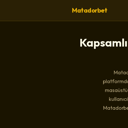
Matadorbet
Kapsaml
Matado
platformdur
masaüstü,
kullanıc
Matadorbet