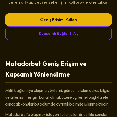
veren altyapı, evrensel erişim kültürüyle öne çıkar.
Geniş Erişimi Kullan
Kapsamlı Bağlantı Aç
Matadorbet Geniş Erişim ve
Kapsamlı Yönlendirme
Aktif bağlantıya ulaşma yöntemi, güncel tutulan adres bilgisi
ve alternatif erişim kanalı olmak üzere üç temel başlıkta ele
alınacak konular bu bölümde ayrıntılı biçimde işlenmektedir.
Matadorbet'e ulaşmak isteyen kullanıcılar öncelikle sunulan