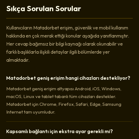
Sıkça Sorulan Sorular
Kullanıcıların Matadorbet erişim, güvenlik ve mobil kullanım
hakkında en çok merak ettiği konular aşağıda yanıtlanmıştır.
Her cevap bağımsız bir bilgi kaynağı olarak okunabilir ve
farklı başlıklarla ilişkili detaylar ilgili bölümlerde yer
almaktadır.
Matadorbet geniş erişim hangi cihazları destekliyor?
Matadorbet geniş erişim altyapısı Android, iOS, Windows,
macOS, Linux ve tablet tabanlı tüm cihazları destekler.
Matadorbet için Chrome, Firefox, Safari, Edge, Samsung
Internet tam uyumludur.
Kapsamlı bağlantı için ekstra ayar gerekli mi?