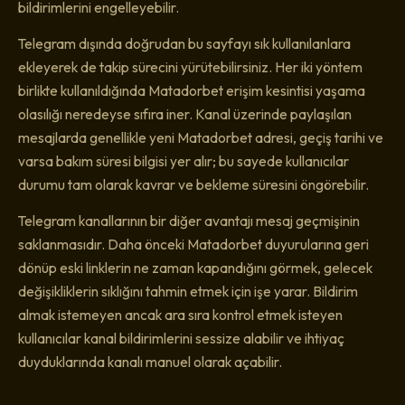
bildirimlerini engelleyebilir.
Telegram dışında doğrudan bu sayfayı sık kullanılanlara
ekleyerek de takip sürecini yürütebilirsiniz. Her iki yöntem
birlikte kullanıldığında Matadorbet erişim kesintisi yaşama
olasılığı neredeyse sıfıra iner. Kanal üzerinde paylaşılan
mesajlarda genellikle yeni Matadorbet adresi, geçiş tarihi ve
varsa bakım süresi bilgisi yer alır; bu sayede kullanıcılar
durumu tam olarak kavrar ve bekleme süresini öngörebilir.
Telegram kanallarının bir diğer avantajı mesaj geçmişinin
saklanmasıdır. Daha önceki Matadorbet duyurularına geri
dönüp eski linklerin ne zaman kapandığını görmek, gelecek
değişikliklerin sıklığını tahmin etmek için işe yarar. Bildirim
almak istemeyen ancak ara sıra kontrol etmek isteyen
kullanıcılar kanal bildirimlerini sessize alabilir ve ihtiyaç
duyduklarında kanalı manuel olarak açabilir.