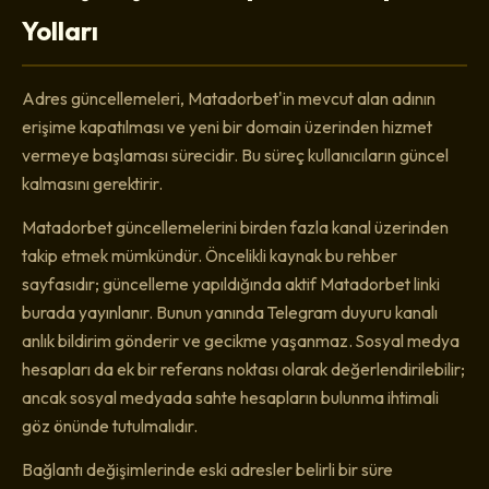
Yolları
Adres güncellemeleri, Matadorbet'in mevcut alan adının
erişime kapatılması ve yeni bir domain üzerinden hizmet
vermeye başlaması sürecidir. Bu süreç kullanıcıların güncel
kalmasını gerektirir.
Matadorbet güncellemelerini birden fazla kanal üzerinden
takip etmek mümkündür. Öncelikli kaynak bu rehber
sayfasıdır; güncelleme yapıldığında aktif Matadorbet linki
burada yayınlanır. Bunun yanında Telegram duyuru kanalı
anlık bildirim gönderir ve gecikme yaşanmaz. Sosyal medya
hesapları da ek bir referans noktası olarak değerlendirilebilir;
ancak sosyal medyada sahte hesapların bulunma ihtimali
göz önünde tutulmalıdır.
Bağlantı değişimlerinde eski adresler belirli bir süre