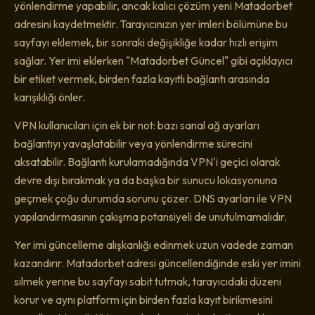
yönlendirme yapabilir, ancak kalıcı çözüm yeni Matadorbet
adresini kaydetmektir. Tarayıcınızın yer imleri bölümüne bu
sayfayı eklemek, bir sonraki değişikliğe kadar hızlı erişim
sağlar. Yer imi eklerken "Matadorbet Güncel" gibi açıklayıcı
bir etiket vermek, birden fazla kayıtlı bağlantı arasında
karışıklığı önler.
VPN kullanıcıları için ek bir not: bazı sanal ağ ayarları
bağlantıyı yavaşlatabilir veya yönlendirme sürecini
aksatabilir. Bağlantı kurulamadığında VPN'i geçici olarak
devre dışı bırakmak ya da başka bir sunucu lokasyonuna
geçmek çoğu durumda sorunu çözer. DNS ayarları ile VPN
yapılandırmasının çakışma potansiyeli de unutulmamalıdır.
Yer imi güncelleme alışkanlığı edinmek uzun vadede zaman
kazandırır. Matadorbet adresi güncellendiğinde eski yer imini
silmek yerine bu sayfayı sabit tutmak, tarayıcıdaki düzeni
korur ve aynı platform için birden fazla kayıt birikmesini