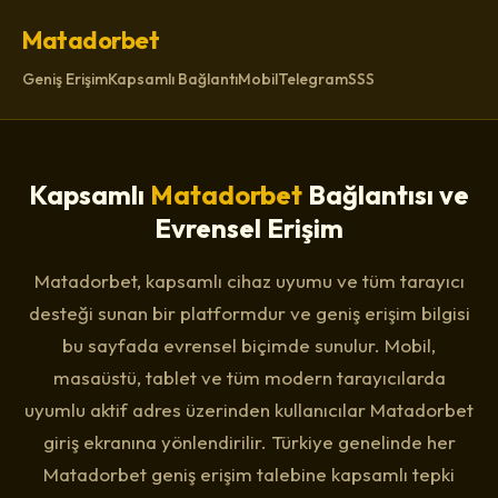
Matadorbet
Geniş Erişim
Kapsamlı Bağlantı
Mobil
Telegram
SSS
Kapsamlı
Matadorbet
Bağlantısı ve
Evrensel Erişim
Matadorbet, kapsamlı cihaz uyumu ve tüm tarayıcı
desteği sunan bir platformdur ve geniş erişim bilgisi
bu sayfada evrensel biçimde sunulur. Mobil,
masaüstü, tablet ve tüm modern tarayıcılarda
uyumlu aktif adres üzerinden kullanıcılar Matadorbet
giriş ekranına yönlendirilir. Türkiye genelinde her
Matadorbet geniş erişim talebine kapsamlı tepki