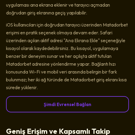
uygulaması ana ekrana eklenir ve tarayıcı açmadan
doğrudan giriş ekranına geçiş yapılabilir.
iOS kullanıcıları için doğrudan tarayıcı üzerinden Matadorbet
erişimi en pratik seçenek olmaya devam eder. Safari
üzerinden açılan aktif adresi "Ana Ekrana Ekle" seçeneğiyle
kısayol olarak kaydedebilirsiniz. Bu kısayol, uygulamaya
benzer bir deneyim sunar ve her açılışta aktif tutulan
Matadorbet adresine yönlendirme yapar. Bağlantı hızı
konusunda Wi-Fi ve mobil veri arasında belirgin bir fark
bulunmaz; her iki ağ türünde de Matadorbet giriş ekranı kısa
sürede yüklenir.
Şimdi Evrensel Bağlan
Geniş Erişim ve Kapsamlı Takip