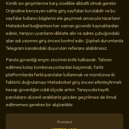
Kimlik avı girişimlerine karşı özellikle dikkatli olmak gerekir.
Orijinaline benzeyen sahte giriş sayfaları kurulabilir ve bu
sayfalar kullanıcı bilgilerini ele geçirmek amacıyla tasarlanır.
Matadorbet bağlantısını her zaman güvenilir kaynaklardan
edinin, tarayıcı uyarılarını dikkate alın ve adres çubuğundaki
alan adı yazımını giriş öncesi kontrol edin. Şüpheli durumlarda
Telegram kanalındaki duyuruları referans alabilirsiniz.
Parola güvenliği erişim zincirinin kritik halkasıdır. Tahmin
edilmesi kolay kombinasyonlardan kaçınmak, farklı
platformlarda farklı parolalar kullanmak ve mümkünse iki
faktörlü doğrulamayı Matadorbet giriş öncesi etkinleştirmek
hesap güvenliğini ciddi ölçüde artırır. Tarayıcıda kayıtlı
parolaların düzenli aralıklarla gözden geçirilmesi de ihmal
edilmemesi gereken bir alışkanlıktır.
Protokol