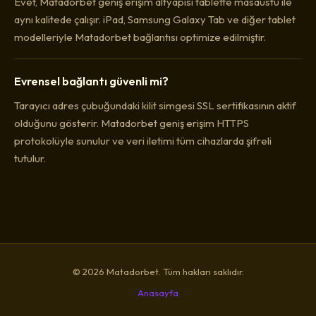
Evet, Matadorbet geniş erişim altyapısı tablette masaüstü ile
aynı kalitede çalışır. iPad, Samsung Galaxy Tab ve diğer tablet
modelleriyle Matadorbet bağlantısı optimize edilmiştir.
Evrensel bağlantı güvenli mi?
Tarayıcı adres çubuğundaki kilit simgesi SSL sertifikasının aktif
olduğunu gösterir. Matadorbet geniş erişim HTTPS
protokolüyle sunulur ve veri iletimi tüm cihazlarda şifreli
tutulur.
© 2026 Matadorbet. Tüm hakları saklıdır.
Anasayfa