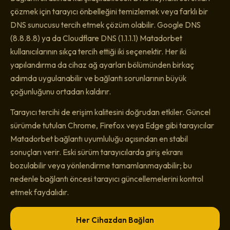
çözmek için tarayıcı önbelleğini temizlemek veya farklı bir
DNS sunucusu tercih etmek çözüm olabilir. Google DNS
(8.8.8.8) ya da Cloudflare DNS (1.1.1.1) Matadorbet
kullanıcılarının sıkça tercih ettiği iki seçenektir. Her iki
yapılandırma da cihaz ağ ayarları bölümünden birkaç
adımda uygulanabilir ve bağlantı sorunlarının büyük
çoğunluğunu ortadan kaldırır.
Tarayıcı tercihi de erişim kalitesini doğrudan etkiler. Güncel
sürümde tutulan Chrome, Firefox veya Edge gibi tarayıcılar
Matadorbet bağlantı uyumluluğu açısından en stabil
sonuçları verir. Eski sürüm tarayıcılarda giriş ekranı
bozulabilir veya yönlendirme tamamlanmayabilir; bu
nedenle bağlantı öncesi tarayıcı güncellemelerini kontrol
etmek faydalıdır.
Her Cihazdan Bağlan