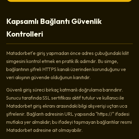
Kapsamlı Bağlantı Güvenlik
Kontrolleri
Matadorbet'e giriş yapmadan önce adres çubuğundaki kilit
simgesini kontrol etmek en pratik ilk adımdır. Bu simge,
bağlantının şifreli HTTPS kanalı üzerinden korunduğunu ve
veri akışının güvende olduğunun kanıtıdır.
Güvenli giriş süreci birkaç katmanlı doğrulama barındırır.
Sunucu tarafında SSL sertifikası aktif tutulur ve kullanıcı ile
Matadorbet giriş ekranı arasındaki bilgi alışverişi uçtan uca
şifrelenir. Bağlantı adresinin URL yapısında "https://" ifadesi
mutlaka yer almalıdır; bu ifadeyi taşımayan bağlantılar resmi
Matadorbet adresine ait olmayabilir.