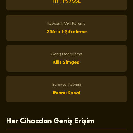
HTTPS / SSL
Kapsamlı Veri Koruma
256-bit Şifreleme
Geniş Doğrulama
Kilit Simgesi
Evrensel Kaynak
Resmi Kanal
Her Cihazdan Geniş Erişim