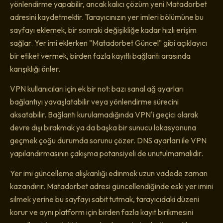
yönlendirme yapabilir, ancak kalıcı çözüm yeni Matadorbet
adresini kaydetmektir. Tarayıcınızın yer imleri bölümüne bu
sayfayı eklemek, bir sonraki değişikliğe kadar hızlı erişim
sağlar. Yer imi eklerken "Matadorbet Güncel" gibi açıklayıcı
bir etiket vermek, birden fazla kayıtlı bağlantı arasında
karışıklığı önler.
VPN kullanıcıları için ek bir not: bazı sanal ağ ayarları
bağlantıyı yavaşlatabilir veya yönlendirme sürecini
aksatabilir. Bağlantı kurulamadığında VPN'i geçici olarak
devre dışı bırakmak ya da başka bir sunucu lokasyonuna
geçmek çoğu durumda sorunu çözer. DNS ayarları ile VPN
yapılandırmasının çakışma potansiyeli de unutulmamalıdır.
Yer imi güncelleme alışkanlığı edinmek uzun vadede zaman
kazandırır. Matadorbet adresi güncellendiğinde eski yer imini
silmek yerine bu sayfayı sabit tutmak, tarayıcıdaki düzeni
korur ve aynı platform için birden fazla kayıt birikmesini