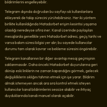
bildirimlerini engelleyebilir.
Telegram dışında doğrudan bu sayfayı sık kullanılanlara
ekleyerek de takip sürecini yürütebilirsiniz. Her iki yöntem
birlikte kullanıldığında Matadorbet erişim kesintisi yaşama
olasılığı neredeyse sıfıra iner. Kanal üzerinde paylaşılan
mesajlarda genellikle yeni Matadorbet adresi, geçiş tarihi ve
varsa bakım süresi bilgisi yer alır; bu sayede kullanıcılar
durumu tam olarak kavrar ve bekleme süresini öngörebilir.
Telegram kanallarının bir diğer avantajı mesaj geçmişinin
saklanmasıdır. Daha önceki Matadorbet duyurularına geri
dönüp eski linklerin ne zaman kapandığını görmek, gelecek
değişikliklerin sıklığını tahmin etmek için işe yarar. Bildirim
almak istemeyen ancak ara sıra kontrol etmek isteyen
kullanıcılar kanal bildirimlerini sessize alabilir ve ihtiyaç
duyduklarında kanalı manuel olarak açabilir.