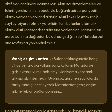
aktif bağlantı linkini edinmelidir. Alan adı düzenlemeleri ve
teknik gereksinimler sebebiyle bağlantı adresi periyodik
olarak yeniden yapılandırılabilir. Aktif linke ulaşmak için bu
sayfayı ziyaret etmek yeterlidir; tüm butonlar otomatik
olarak aktif Matadorbet adresine yönlendirir. Tarayıcınızın
adres satırına doğrudan bu adresi girdiğinizde Matadorbet
anasayfasına yönlendirilirsiniz.
Geniş erişim kontrolü:
Butona tıkladığınızda hangi
cihaz ve tarayıcı kullanırsanız kullanın Matadorbet
giriş ekranı uyumlu şekilde yükleniyorsa kapsamlı
altyapı aktif demektir. Uyumsuz görünen sayfalarda
tarayıcınızı güncelleyerek Matadorbet geniş erişim
linkine tekrar bağlanabilirsiniz.
Bağlantı sırasında karşılaşılabilecek DNS kaynaklı sorunları